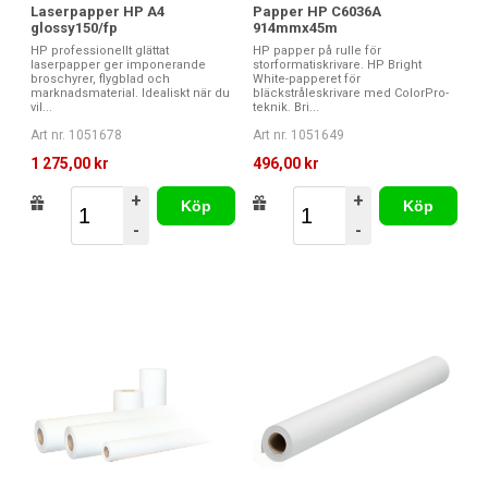
Laserpapper HP A4
Papper HP C6036A
glossy150/fp
914mmx45m
HP professionellt glättat
HP papper på rulle för
laserpapper ger imponerande
storformatiskrivare. HP Bright
broschyrer, flygblad och
White-papperet för
marknadsmaterial. Idealiskt när du
bläckstråleskrivare med ColorPro-
vil...
teknik. Bri...
Art nr. 1051678
Art nr. 1051649
1 275,00 kr
496,00 kr
+
+
Köp
Köp
-
-