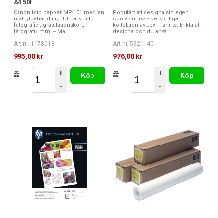
A4 50f
Canon foto papper MP-101 med en
Populärt att designa sin egen
matt ytbehandling. Utmärkt till
coola - unika - personliga
fotografier, gratulationskort,
kollektion av t.ex: T-shirts. Enkla att
färggrafik mm. -- Ma...
designa och du anvä...
Art nr. 1178018
Art nr. 5921140
995,00 kr
976,00 kr
+
+
Köp
Köp
-
-