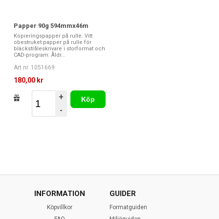
Papper 90g 594mmx46m
Kopieringspapper på rulle. Vitt
obestruket papper på rulle för
bläckstråleskrivare i storformat och
CAD-program. Åldr...
Art nr. 1051669
180,00 kr
+
Köp
-
INFORMATION
GUIDER
Köpvillkor
Formatguiden