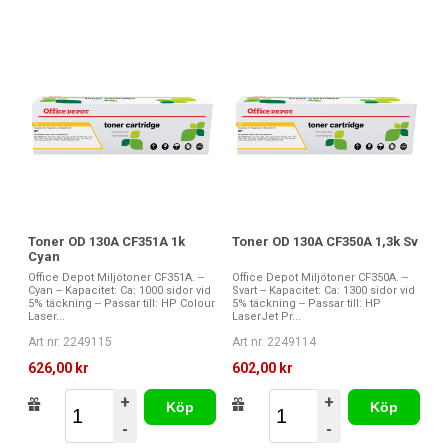
Toner OD 130A CF351A 1k
Toner OD 130A CF350A 1,3k Sv
Cyan
Office Depot Miljötoner CF351A. --
Office Depot Miljötoner CF350A. --
Cyan -- Kapacitet: Ca: 1000 sidor vid
Svart -- Kapacitet: Ca: 1300 sidor vid
5% täckning -- Passar till: HP Colour
5% täckning -- Passar till: HP
Laser...
LaserJet Pr...
Art nr. 2249115
Art nr. 2249114
626,00 kr
602,00 kr
+
+
Köp
Köp
-
-