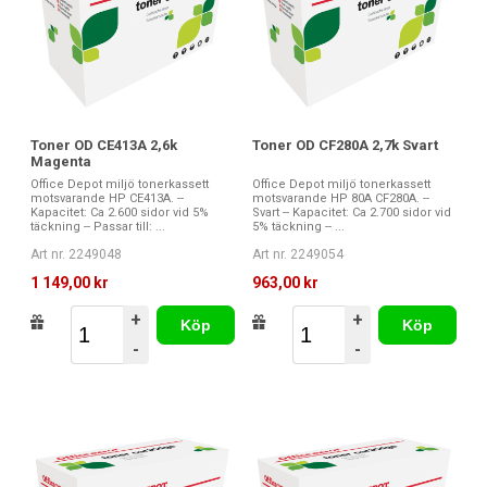
Toner OD CE413A 2,6k
Toner OD CF280A 2,7k Svart
Magenta
Office Depot miljö tonerkassett
Office Depot miljö tonerkassett
motsvarande HP CE413A. --
motsvarande HP 80A CF280A. --
Kapacitet: Ca 2.600 sidor vid 5%
Svart -- Kapacitet: Ca 2.700 sidor vid
täckning -- Passar till: ...
5% täckning -- ...
Art nr. 2249048
Art nr. 2249054
1 149,00 kr
963,00 kr
+
+
Köp
Köp
-
-