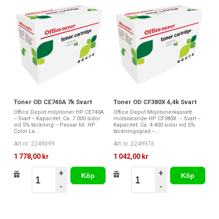
Toner OD CE740A 7k Svart
Toner OD CF380X 4,4k Svart
Office Depot miljötoner HP CE740A.
Office Depot Miljötonerkassett
-- Svart -- Kapacitet: Ca. 7.000 sidor
motsvarande HP CF380X. -- Svart --
vid 5% täckning -- Passar till: HP
Kapacitet: Ca. 4.400 sidor vid 5%
Color La...
täckningsgrad --...
Art nr. 2249099
Art nr. 2249976
1 778,00 kr
1 042,00 kr
+
+
Köp
Köp
-
-