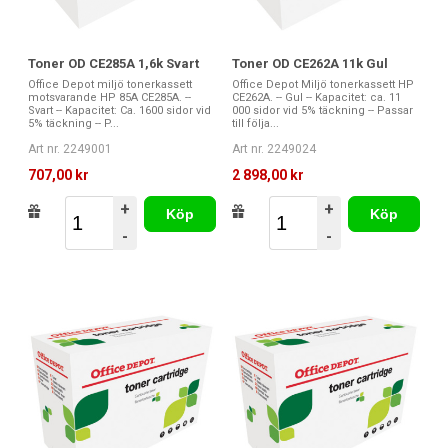
Toner OD CE285A 1,6k Svart
Toner OD CE262A 11k Gul
Office Depot miljö tonerkassett
Office Depot Miljö tonerkassett HP
motsvarande HP 85A CE285A. --
CE262A. -- Gul -- Kapacitet: ca. 11
Svart -- Kapacitet: Ca. 1600 sidor vid
000 sidor vid 5% täckning -- Passar
5% täckning -- P...
till följa...
Art nr. 2249001
Art nr. 2249024
707,00 kr
2 898,00 kr
+
+
Köp
Köp
-
-