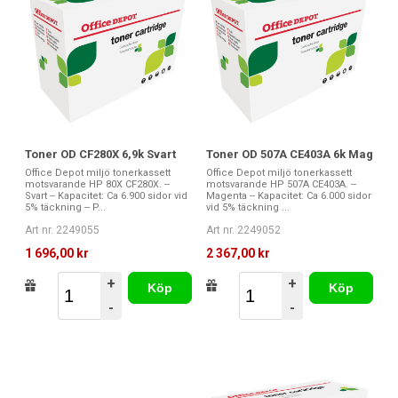
Toner OD CF280X 6,9k Svart
Toner OD 507A CE403A 6k Mag
Office Depot miljö tonerkassett
Office Depot miljö tonerkassett
motsvarande HP 80X CF280X. --
motsvarande HP 507A CE403A. --
Svart -- Kapacitet: Ca 6.900 sidor vid
Magenta -- Kapacitet: Ca 6.000 sidor
5% täckning -- P...
vid 5% täckning ...
Art nr. 2249055
Art nr. 2249052
1 696,00 kr
2 367,00 kr
+
+
Köp
Köp
-
-