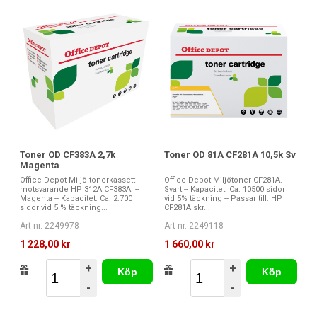
Toner OD CF383A 2,7k
Toner OD 81A CF281A 10,5k Sv
Magenta
Office Depot Miljö tonerkassett
Office Depot Miljötoner CF281A. --
motsvarande HP 312A CF383A. --
Svart -- Kapacitet: Ca: 10500 sidor
Magenta -- Kapacitet: Ca. 2.700
vid 5% täckning -- Passar till: HP
sidor vid 5 % täckning...
CF281A skr...
Art nr. 2249978
Art nr. 2249118
1 228,00 kr
1 660,00 kr
+
+
Köp
Köp
-
-