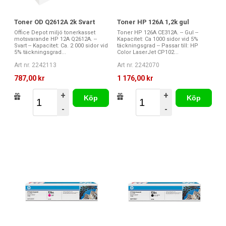
Toner OD Q2612A 2k Svart
Toner HP 126A 1,2k gul
Office Depot miljö tonerkasset
Toner HP 126A CE312A. -- Gul --
motsvarande HP 12A Q2612A. --
Kapacitet: Ca 1000 sidor vid 5%
Svart -- Kapacitet: Ca. 2 000 sidor vid
täckningsgrad -- Passar till: HP
5% täckningsgrad...
Color LaserJet CP102...
Art nr. 2242113
Art nr. 2242070
787,00 kr
1 176,00 kr
+
+
Köp
Köp
-
-