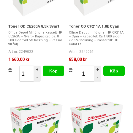
Toner OD CE260A 8,5k Svart
Toner OD CF211A 1,8k Cyan
Office Depot Miljö tonerkassett HP
Office Depot miljötoner HP CF211A.
CE260A. -- Svart -- Kapacitet: ca. 8
-- Cyan -- Kapacitet: Ca 1.800 sidor
500 sidor vid 5% täckning -- Passar
vid 5% täckning -- Passar till: HP
till följ...
Color La...
Art nr. 2249022
Art nr. 2249061
1 660,00 kr
858,00 kr
+
+
Köp
Köp
-
-