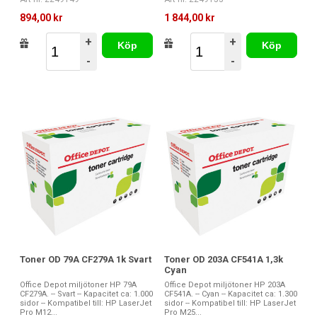
894,00 kr
1 844,00 kr
+
+
Köp
Köp
-
-
Toner OD 79A CF279A 1k Svart
Toner OD 203A CF541A 1,3k
Cyan
Office Depot miljötoner HP 79A
Office Depot miljötoner HP 203A
CF279A. -- Svart -- Kapacitet ca: 1.000
CF541A. -- Cyan -- Kapacitet ca: 1.300
sidor -- Kompatibel till: HP LaserJet
sidor -- Kompatibel till: HP LaserJet
Pro M12...
Pro M25...