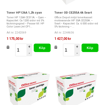
Toner HP126A 1,2k cyan
Toner OD CE255A 6k Svart
Toner HP 126A CE311A. -- Cyan --
Office Depot miljö tonerkasset
Kapacitet: Ca 1200 sidor vid 5%
motsvarande HP 55A CE255A. --
täckningsgrad -- Passar till: HP
Svart -- Kapacitet: Ca. 6 000 sidor vid
Color LaserJet CP1...
5% täckning -- ...
Art nr. 2242069
Art nr. 2244636
1 175,00 kr
1 427,00 kr
+
+
Köp
Köp
-
-