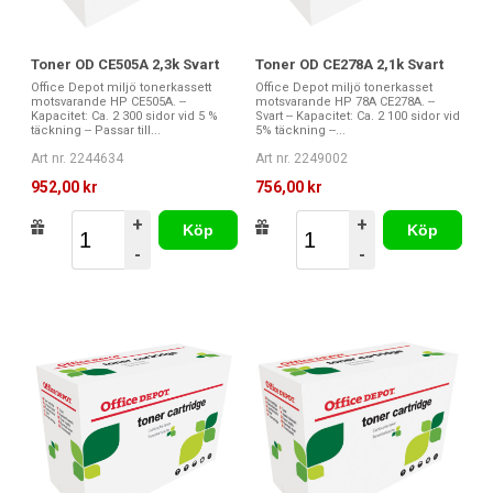
Toner OD CE505A 2,3k Svart
Toner OD CE278A 2,1k Svart
Office Depot miljö tonerkassett
Office Depot miljö tonerkasset
motsvarande HP CE505A. --
motsvarande HP 78A CE278A. --
Kapacitet: Ca. 2 300 sidor vid 5 %
Svart -- Kapacitet: Ca. 2 100 sidor vid
täckning -- Passar till...
5% täckning --...
Art nr. 2244634
Art nr. 2249002
952,00 kr
756,00 kr
+
+
Köp
Köp
-
-