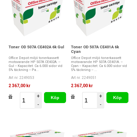
Toner OD 507A CE402A 6k Gul
Toner OD 507A CE401A 6k
Cyan
Office Depot miljö tonerkassett
Office Depot miljö tonerkassett
motsvarande HP 507A CE402A. --
motsvarande HP 507A CE401A. --
Gul -- Kapacitet: Ca 6.000 sidor vid
Cyan -- Kapacitet: Ca 6.000 sidor vid
5% täckning -- Pa...
5% täckning -- ...
Art nr. 2249053
Art nr. 2249051
2 367,00 kr
2 367,00 kr
+
+
Köp
Köp
-
-