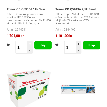
Toner OD Q5950A 11k Svart
Toner OD Q5949A 2,5k Svart
Office Depot miljötoner som
Office Depot Miljötoner HP Q5949A.
ersätter HP Q5950A svart
-- Svart -- Kapacitet: ca. 2500 sidor --
tonerkassett. -- Kapacitet: Ca 11.000
Miljöinfo Tillverkat av >75%
sidor vid 5% täckningsgra...
återvunnet ...
Art nr. 2244261
Art nr. 2244405
1 701,00 kr
1 101,00 kr
+
+
Köp
Köp
-
-