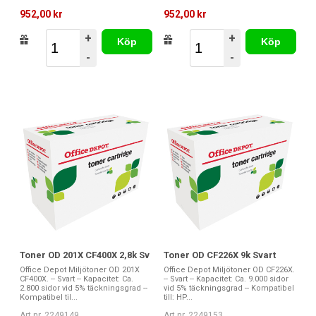
952,00 kr
952,00 kr
+
+
Köp
Köp
-
-
Toner OD 201X CF400X 2,8k Sv
Toner OD CF226X 9k Svart
Office Depot Miljötoner OD 201X
Office Depot Miljötoner OD CF226X.
CF400X. -- Svart -- Kapacitet: Ca.
-- Svart -- Kapacitet: Ca. 9.000 sidor
2.800 sidor vid 5% täckningsgrad --
vid 5% täckningsgrad -- Kompatibel
Kompatibel til...
till: HP...
Art nr. 2249149
Art nr. 2249153