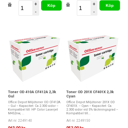
+
+
Köp
Köp
-
-
Toner OD 410A CF412A 2,3k
Toner OD 201X CF401X 2,3k
Gul
Cyan
Office Depot Miljötoner OD CF412A.
Office Depot Miljötoner 201X OD
-- Gul -- Kapacitet: Ca 2.300 sidor --
CF401X. -- Cyan -- Kapacitet: Ca.
Kompatibel till: HP Color Laserjet
2.300 sidor vid 5% täckningsgrad --
M452nw, ...
Kompatibel till...
Art nr. 2249140
Art nr. 2249150