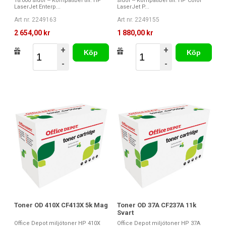
18.000 sidor -- Kompatibel till: HP
sidor -- Kompatibel till: HP Color
LaserJet Enterp...
LaserJet P...
Art nr. 2249163
Art nr. 2249155
2 654,00 kr
1 880,00 kr
+
+
Köp
Köp
-
-
Toner OD 410X CF413X 5k Mag
Toner OD 37A CF237A 11k
Svart
Office Depot miljötoner HP 410X
Office Depot miljötoner HP 37A