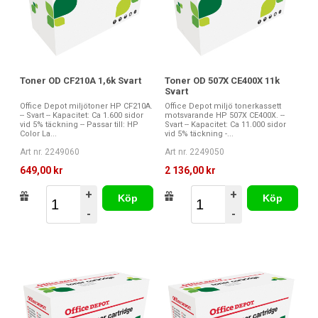
Toner OD CF210A 1,6k Svart
Toner OD 507X CE400X 11k
Svart
Office Depot miljötoner HP CF210A.
Office Depot miljö tonerkassett
-- Svart -- Kapacitet: Ca 1.600 sidor
motsvarande HP 507X CE400X. --
vid 5% täckning -- Passar till: HP
Svart -- Kapacitet: Ca 11.000 sidor
Color La...
vid 5% täckning -...
Art nr. 2249060
Art nr. 2249050
649,00 kr
2 136,00 kr
+
+
Köp
Köp
-
-