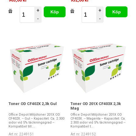
963,00 kr
952,00 kr
+
+
Köp
Köp
-
-
Toner OD CF402X 2,3k Gul
Toner OD 201X CF403X 2,3k
Mag
Office Depot Miljötoner 201X OD
Office Depot Miljötoner 201X OD
CF402X. -- Gul -- Kapacitet: Ca. 2.300
CF403X. -- Magenta -- Kapacitet: Ca.
sidor vid 5% täckningsgrad --
2.300 sidor vid 5% täckningsgrad --
Kompatibel till:...
Kompatibel t...
Art nr. 2249151
Art nr. 2249152