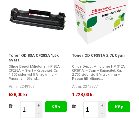
Toner OD 83A CF283A 1,5k
Toner OD CF381A 2,7k Cyan
Svart
Office Depot Miljötoner HP 83A
Office Depot Miljötoner HP 312A
CF283A. -- Svart -- Kapacitet: Ca.
CF381A. -- Cyan -- Kapacitet: Ca.
1.500 sidor vid 5 % täckning --
2.700 sidor vid 5 % täckning --
Passar till följand...
Passar till följand...
Art nr. 2249107
Art nr. 2249977
638,00 kr
1 228,00 kr
+
+
Köp
Köp
-
-