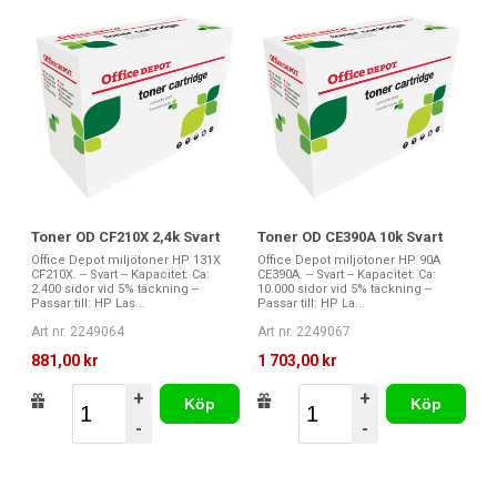
Toner OD CF210X 2,4k Svart
Toner OD CE390A 10k Svart
Office Depot miljötoner HP 131X
Office Depot miljötoner HP 90A
CF210X. -- Svart -- Kapacitet: Ca:
CE390A. -- Svart -- Kapacitet: Ca:
2.400 sidor vid 5% täckning --
10.000 sidor vid 5% täckning --
Passar till: HP Las...
Passar till: HP La...
Art nr. 2249064
Art nr. 2249067
881,00 kr
1 703,00 kr
+
+
Köp
Köp
-
-