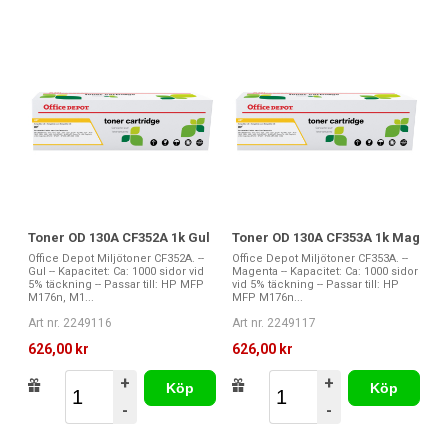
Toner OD 130A CF352A 1k Gul
Toner OD 130A CF353A 1k Mag
Office Depot Miljötoner CF352A. --
Office Depot Miljötoner CF353A. --
Gul -- Kapacitet: Ca: 1000 sidor vid
Magenta -- Kapacitet: Ca: 1000 sidor
5% täckning -- Passar till: HP MFP
vid 5% täckning -- Passar till: HP
M176n, M1...
MFP M176n...
Art nr. 2249116
Art nr. 2249117
626,00 kr
626,00 kr
+
+
Köp
Köp
-
-