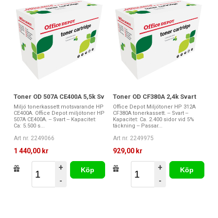
Toner OD 507A CE400A 5,5k Sv
Toner OD CF380A 2,4k Svart
Miljö tonerkassett motsvarande HP
Office Depot Miljötoner HP 312A
CE400A. Office Depot miljötoner HP
CF380A tonerkassett. -- Svart --
507A CE400A. -- Svart -- Kapacitet:
Kapacitet: Ca. 2.400 sidor vid 5%
Ca: 5.500 s...
täckning -- Passar...
Art nr. 2249066
Art nr. 2249975
1 440,00 kr
929,00 kr
+
+
Köp
Köp
-
-