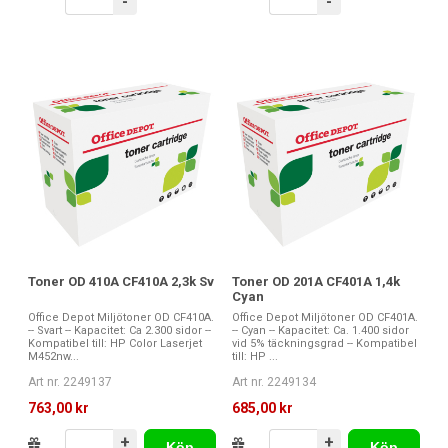
-
-
Toner OD 410A CF410A 2,3k Sv
Toner OD 201A CF401A 1,4k
Cyan
Office Depot Miljötoner OD CF410A.
Office Depot Miljötoner OD CF401A.
-- Svart -- Kapacitet: Ca 2.300 sidor --
-- Cyan -- Kapacitet: Ca. 1.400 sidor
Kompatibel till: HP Color Laserjet
vid 5% täckningsgrad -- Kompatibel
M452nw...
till: HP ...
Art nr. 2249137
Art nr. 2249134
763,00 kr
685,00 kr
+
+
Köp
Köp