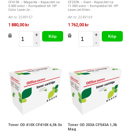
CF413X. -- Magenta -- Kapacitet ca:
CF237A. -- Svart -- Kapacitet ca:
5.000 sidor -- Kompatibel till: HP
11.000 sidor -- Kompatibel till: HP
Color LaserJe...
LaserJet Enter...
Art nr. 2249157
Art nr. 2249169
1 880,00 kr
1 762,00 kr
+
+
Köp
Köp
-
-
Toner OD 410X CF410X 6,5k Sv
Toner OD 203A CF543A 1,3k
Mag