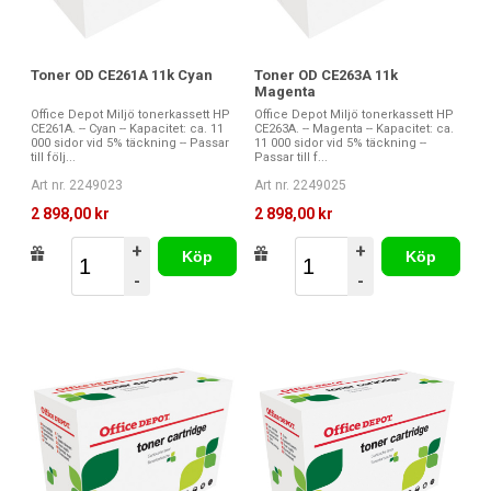
Toner OD CE261A 11k Cyan
Toner OD CE263A 11k
Magenta
Office Depot Miljö tonerkassett HP
Office Depot Miljö tonerkassett HP
CE261A. -- Cyan -- Kapacitet: ca. 11
CE263A. -- Magenta -- Kapacitet: ca.
000 sidor vid 5% täckning -- Passar
11 000 sidor vid 5% täckning --
till följ...
Passar till f...
Art nr. 2249023
Art nr. 2249025
2 898,00 kr
2 898,00 kr
+
+
Köp
Köp
-
-