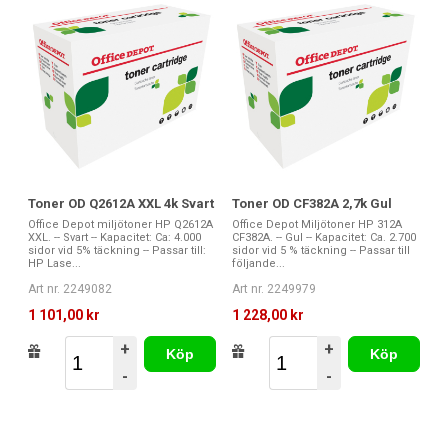
Toner OD Q2612A XXL 4k Svart
Toner OD CF382A 2,7k Gul
Office Depot miljötoner HP Q2612A
Office Depot Miljötoner HP 312A
XXL. -- Svart -- Kapacitet: Ca: 4.000
CF382A. -- Gul -- Kapacitet: Ca. 2.700
sidor vid 5% täckning -- Passar till:
sidor vid 5 % täckning -- Passar till
HP Lase...
följande...
Art nr. 2249082
Art nr. 2249979
1 101,00 kr
1 228,00 kr
+
+
Köp
Köp
-
-