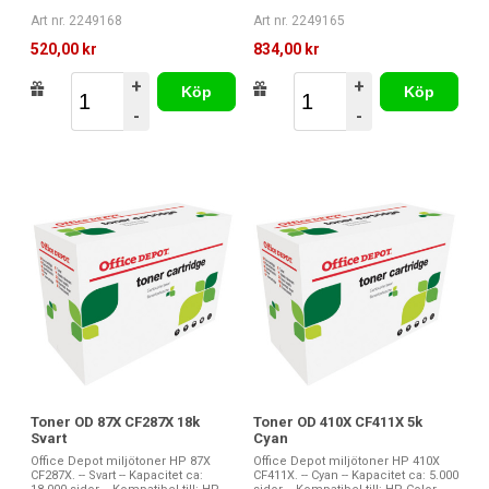
Art nr. 2249168
Art nr. 2249165
520,00 kr
834,00 kr
+
+
Köp
Köp
-
-
Toner OD 87X CF287X 18k
Toner OD 410X CF411X 5k
Svart
Cyan
Office Depot miljötoner HP 87X
Office Depot miljötoner HP 410X
CF287X. -- Svart -- Kapacitet ca:
CF411X. -- Cyan -- Kapacitet ca: 5.000