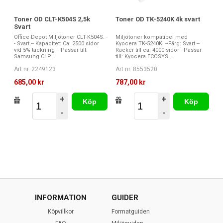
Toner OD CLT-K504S 2,5k
Toner OD TK-5240K 4k svart
Svart
Office Depot Miljötoner CLT-K504S. -
Miljötoner kompatibel med
- Svart -- Kapacitet: Ca: 2500 sidor
Kyocera TK-5240K. --Färg: Svart --
vid 5% täckning -- Passar till:
Räcker till ca: 4000 sidor --Passar
Samsung CLP...
till: Kyocera ECOSYS ...
Art nr. 2249123
Art nr. 8553520
685,00 kr
787,00 kr
+
+
Köp
Köp
-
-
INFORMATION
GUIDER
Köpvillkor
Formatguiden