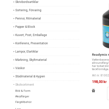
Skrivbordsartiklar
Sortering, Förvaring
Pennor, Ritmaterial
Papper & Block
Kuvert, Post, Emballage
Konferens, Presentation
Lampor, Elartiklar
Readymix m
Märkning, Skyltmaterial
Vattenbasera
allroundfärg
har torkat bl
Väskor
täckförmåga. 
Art nr. 8100
Städmaterial & Hygien
198,00 kr
Skolsortiment
Bild & Form
Akrylfärger
Färgtillbehör