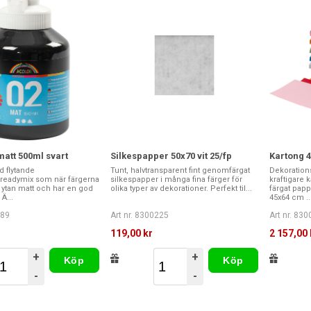
att 500ml svart
Silkespapper 50x70 vit 25/fp
Kartong 4
d flytande
Tunt, halvtransparent fint genomfärgat
Dekoration
/readymix som när färgerna
silkespapper i många fina färger för
kraftigare 
ir ytan matt och har en god
olika typer av dekorationer. Perfekt til...
färgat papp
Ä...
45x64 cm ..
289
Art nr. 8300225
Art nr. 83
119,00 kr
2 157,00 
+
+
Köp
Köp
-
-