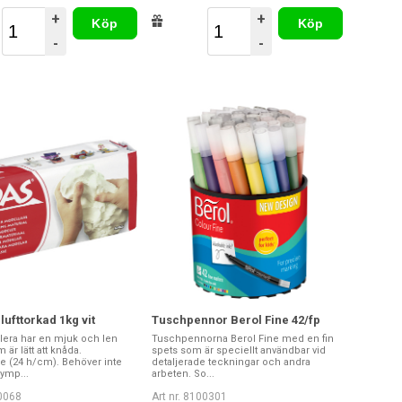
+
+
Köp
Köp
-
-
lufttorkad 1kg vit
Tuschpennor Berol Fine 42/fp
era har en mjuk och len
Tuschpennorna Berol Fine med en fin
 är lätt att knåda.
spets som är speciellt användbar vid
e (24 h/cm). Behöver inte
detaljerade teckningar och andra
ymp...
arbeten. So...
00068
Art nr. 8100301