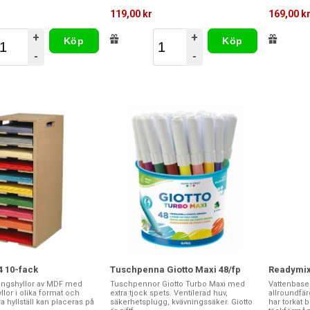
119,00 kr
169,00 k
+
+
Köp
Köp
-
-
4 10-fack
Tuschpenna Giotto Maxi 48/fp
Readymix 
ringshyllor av MDF med
Tuschpennor Giotto Turbo Maxi med
Vattenbaser
llor i olika format och
extra tjock spets. Ventilerad huv,
allroundfä
ra hyllställ kan placeras på
säkerhetsplugg, kvävningssäker. Giotto
har torkat 