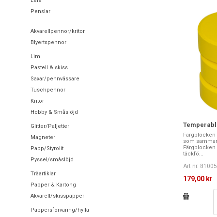
Lera
Penslar
Akvarellpennor/kritor
Blyertspennor
Lim
Pastell & skiss
Saxar/pennvässare
Tuschpennor
Kritor
Hobby & Småslöjd
Temperabl
Glitter/Paljetter
Färgblocken ä
Magneter
som sammanp
Färgblocken 
Papp/Styrolit
täckfö...
Pyssel/småslöjd
Art nr. 8100
Träartiklar
179,00 kr
Papper & Kartong
Akvarell/skisspapper
Pappersförvaring/hylla