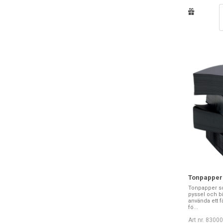
Tonpapper 
Tonpapper som
pyssel och bi
använda ett f
fö...
Art nr. 8300