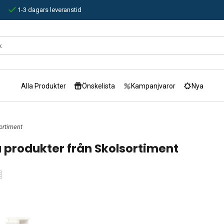
1-3 dagars leveranstid
Alla Produkter
Önskelista
Kampanjvaror
Nya
ortiment
 produkter från Skolsortiment