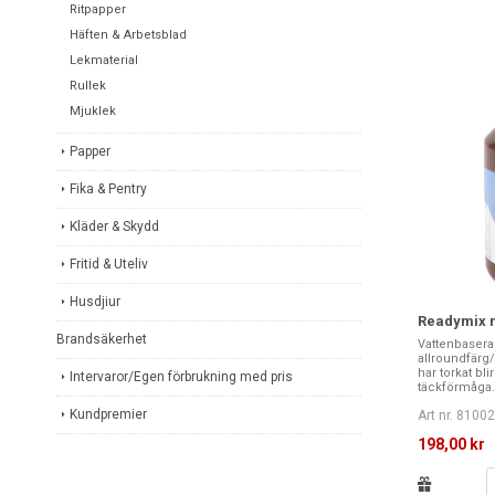
Ritpapper
Häften & Arbetsblad
Lekmaterial
Rullek
Mjuklek
Papper
Fika & Pentry
Kläder & Skydd
Fritid & Uteliv
Husdjiur
Readymix m
Brandsäkerhet
Vattenbasera
allroundfärg
har torkat bl
Intervaror/Egen förbrukning med pris
täckförmåga. 
Kundpremier
Art nr. 8100
198,00 kr