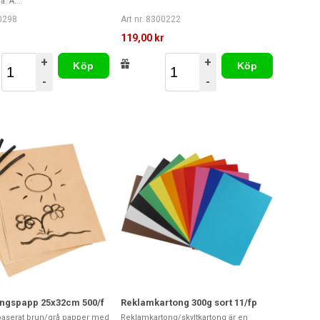
. Ä...
00298
Art nr. 8300222
r
119,00 kr
+
+
Köp
Köp
-
-
ingspapp 25x32cm 500/f
Reklamkartong 300g sort 11/fp
baserat brun/grå papper med
Reklamkartong/skyltkartong är en