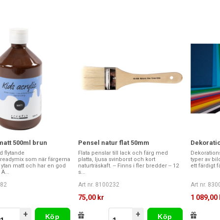
att 500ml brun
Pensel natur flat 50mm
Dekorati
d flytande
Flata penslar till lack och färg med
Dekorations
/readymix som när färgerna
platta, ljusa svinborst och kort
typer av bi
ir ytan matt och har en god
naturträskaft. -- Finns i fler bredder -- 12
ett färdigt f
Ä...
s...
282
Art nr. 8100232
Art nr. 83
75,00 kr
1 089,00 
+
+
Köp
Köp