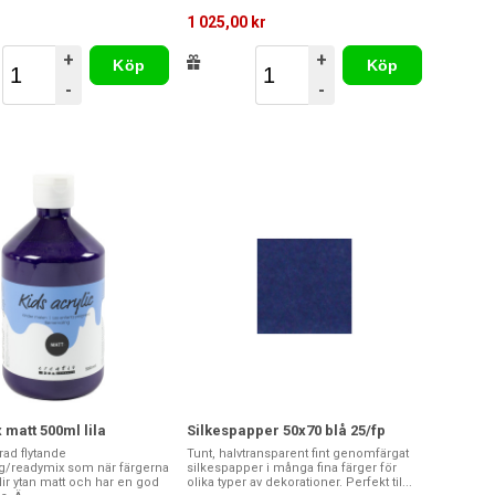
r
1 025,00 kr
+
+
Köp
Köp
-
-
matt 500ml lila
Silkespapper 50x70 blå 25/fp
ad flytande
Tunt, halvtransparent fint genomfärgat
rg/readymix som när färgerna
silkespapper i många fina färger för
blir ytan matt och har en god
olika typer av dekorationer. Perfekt til...