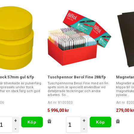
ock 57mm gul 6/fp
Tuschpennor Berol Fine 288/fp
Magnetar
r tillverkade av pulverfärg
Tuschpennorna Berol Fine med en fin
Magneter av
ressats under tryck.
spets som är speciellt användbar vid
klippa till
har en stark färg och god
detaljerade teckningar och andra
magnetiska
arbeten. So...
pysslar...
506
Art nr. 8100303
Art nr. 82
5 996,00 kr
279,00 k
+
+
Köp
Köp
-
-