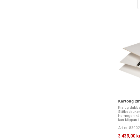
Kartong 2m
Kraftig dubb
Slätbestruke
homogen kär
kan klippas i 
Art nr. 8300
3 439,00 k