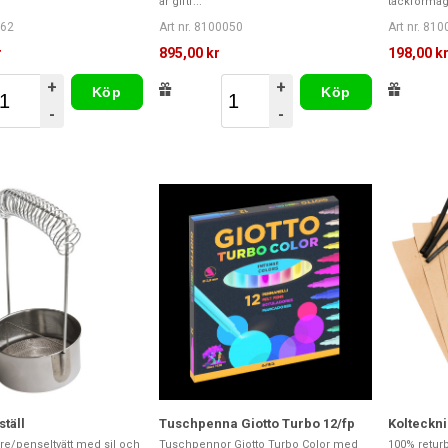
är giftf...
täckförmåga
062
Art nr. 8100050
Art nr. 81
r
895,00 kr
198,00 k
+
+
Köp
Köp
-
-
täll
Tuschpenna Giotto Turbo 12/fp
Kolteckn
are/penseltvätt med sil och
Tuschpennor Giotto Turbo Color med
100% retur