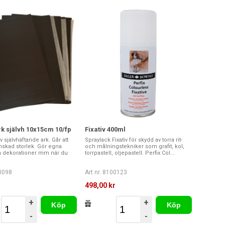
k självh 10x15cm 10/fp
Fixativ 400ml
 självhäftande ark. Går att
Spraylack Fixativ för skydd av torra rit-
 önskad storlek. Gör egna
och målningstekniker som grafit, kol,
 dekorationer mm när du
torrpastell, oljepastell. Perfix Col...
00098
Art nr. 8100123
r
498,00 kr
+
+
Köp
Köp
-
-