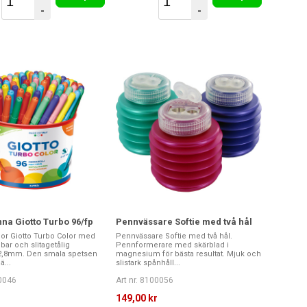
-
-
na Giotto Turbo 96/fp
Pennvässare Softie med två hål
r Giotto Turbo Color med
Pennvässare Softie med två hål.
bar och slitagetålig
Pennformerare med skärblad i
 2,8mm. Den smala spetsen
magnesium för bästa resultat. Mjuk och
ä...
slistark spånhåll...
00046
Art nr. 8100056
r
149,00 kr