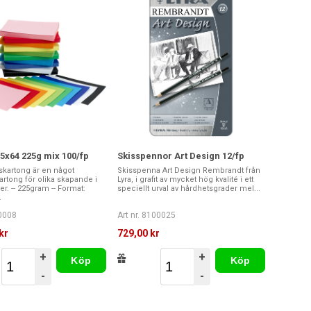
5x64 225g mix 100/fp
Skisspennor Art Design 12/fp
skartong är en något
Skisspenna Art Design Rembrandt från
kartong för olika skapande i
Lyra, i grafit av mycket hög kvalité i ett
er. -- 225gram -- Format:
speciellt urval av hårdhetsgrader mel...
.
00008
Art nr. 8100025
kr
729,00 kr
+
+
Köp
Köp
-
-