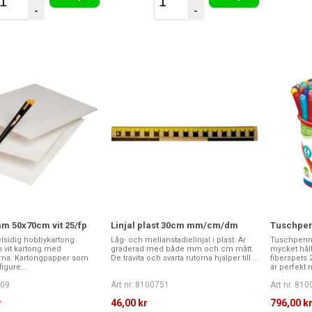
-
-
m 50x70cm vit 25/fp
Linjal plast 30cm mm/cm/dm
Tuschpen
elsidig hobbykartong.
Låg- och mellanstadielinjal i plast. Är
Tuschpenno
n vit kartong med
graderad med både mm och cm mått.
mycket håll
na. Kartongpapper som
De trävita och svarta rutorna hjälper till ...
fiberspets
figure...
är perfekt n
209
Art nr. 8100751
Art nr. 81
r
46,00 kr
796,00 k