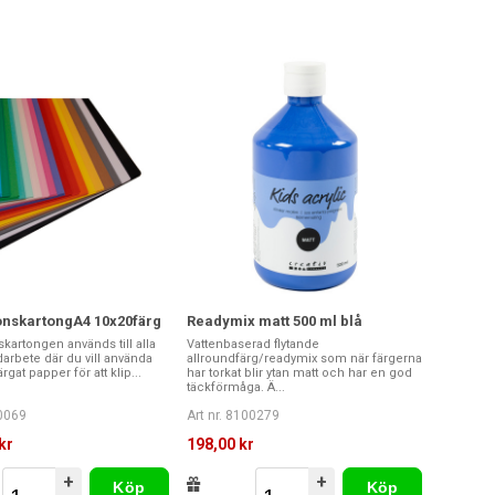
onskartongA4 10x20färg
Readymix matt 500 ml blå
kartongen används till alla
Vattenbaserad flytande
ldarbete där du vill använda
allroundfärg/readymix som när färgerna
ärgat papper för att klip...
har torkat blir ytan matt och har en god
täckförmåga. Ä...
00069
Art nr. 8100279
kr
198,00 kr
+
+
Köp
Köp