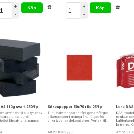
+
+
Köp
Köp
-
-
A4 110g svart 250/fp
Silkespapper 50x70 röd 25/fp
Lera DAS 
 används till alla typer av
Tunt, halvtransparent fint genomfärgat
DAS modell
ldarbete där du vill
silkespapper i många fina färger för
struktur som
ärdigt färgat/tonat papper
olika typer av dekorationer. Perfekt til...
Lufttorkand
brännas. Kr
041
Art nr. 8300223
Art nr. 81