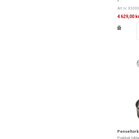
v...
Art nr. 8300
4 629,00 k
Penseltorks
Praktisk håll