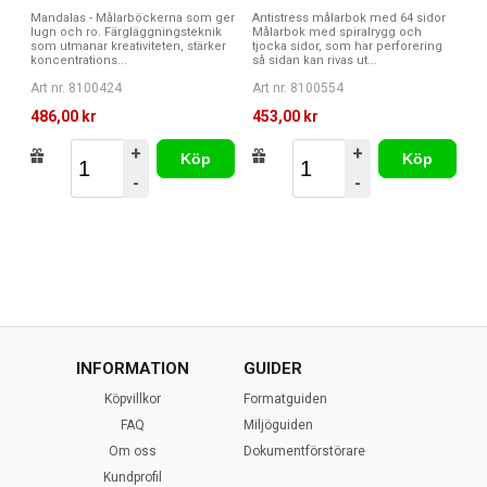
Mandalas - Målarböckerna som ger
Antistress målarbok med 64 sidor
lugn och ro. Färgläggningsteknik
Målarbok med spiralrygg och
som utmanar kreativiteten, stärker
tjocka sidor, som har perforering
koncentrations...
så sidan kan rivas ut...
Art nr. 8100424
Art nr. 8100554
486,00 kr
453,00 kr
+
+
Köp
Köp
-
-
INFORMATION
GUIDER
Köpvillkor
Formatguiden
FAQ
Miljöguiden
Om oss
Dokumentförstörare
Kundprofil