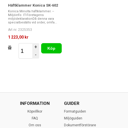
Häftklammer Konica SK-602
Konica Minolta häftklammer. --
Miljöinfo: IT-Företagens
miljödeklarationDå denna vara
specialbeställs vid order, omfa...
Art nr. 2325353
1 223,00 kr
+
Köp
-
INFORMATION
GUIDER
Köpvillkor
Formatguiden
FAQ
Miljöguiden
Om oss
Dokumentförstörare