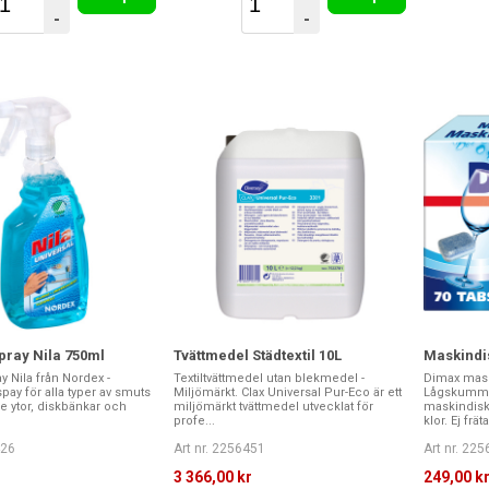
-
-
pray Nila 750ml
Tvättmedel Städtextil 10L
Maskindis
y Nila från Nordex -
Textiltvättmedel utan blekmedel -
Dimax mas
ay för alla typer av smuts
Miljömärkt. Clax Universal Pur-Eco är ett
Lågskumma
e ytor, diskbänkar och
miljömärkt tvättmedel utvecklat för
maskindisk
profe...
klor. Ej frät
426
Art nr. 2256451
Art nr. 22
3 366,00 kr
249,00 k