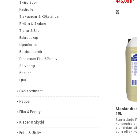
446,00 kr
Skärbrädor
Kastruller
Stekspadar & Kökstänger
Rivjärn & Skalare
Trattar & Silar
Bakredskap
Ugnsformar
Bordstillbehör
Dispenser Fika &Pentry
Servering
Brickor
Ljus
Skolsortiment
Papper
Maskindis
Fika & Pentry
10L
Suma Jade Pu
Kläder & Skydd
koncentrerat 
aluminiumsä
som effektivt
Fritid & Uteliv