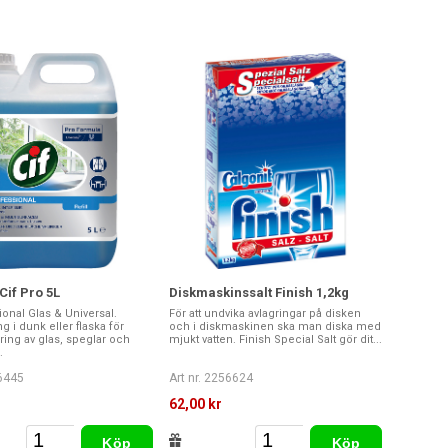
Cif Pro 5L
Diskmaskinssalt Finish 1,2kg
ional Glas & Universal.
För att undvika avlagringar på disken
g i dunk eller flaska för
och i diskmaskinen ska man diska med
ing av glas, speglar och
mjukt vatten. Finish Special Salt gör dit...
.
56445
Art nr. 2256624
r
62,00 kr
Köp
Köp