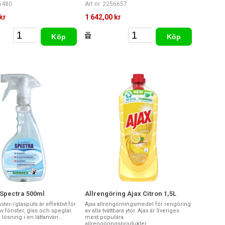
56480
Art nr. 2256657
kr
1 642,00 kr
Köp
Köp
 Spectra 500ml
Allrengöring Ajax Citron 1,5L
ster-/glasputs är effektivt för
Ajax allrengörningsmedel för rengöring
v fönster, glas och speglar.
av alla tvättbara ytor. Ajax är Sveriges
lösning i en lättanvän...
mest populära
allrengöringsprodukter....