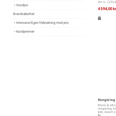
Art nr. 2256
Husdjiur
4 594,00 k
Brandsäkerhet
Intervaror/Egen förbrukning med pris
Kundpremier
Rengöring K
Klorin är ett
rengöring, bl
kök, dusch oc
Äv...