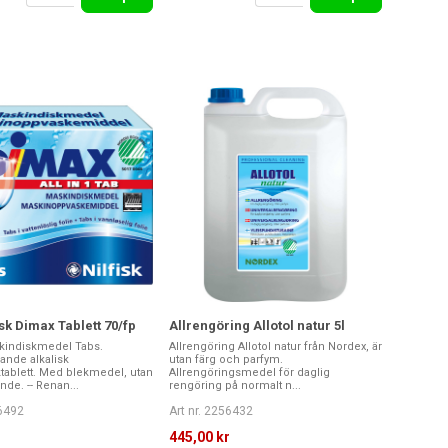
k Dimax Tablett 70/fp
Allrengöring Allotol natur 5l
kindiskmedel Tabs.
Allrengöring Allotol natur från Nordex, är
nde alkalisk
utan färg och parfym.
tablett. Med blekmedel, utan
Allrengöringsmedel för daglig
ande. -- Renan...
rengöring på normalt n...
56492
Art nr. 2256432
r
445,00 kr