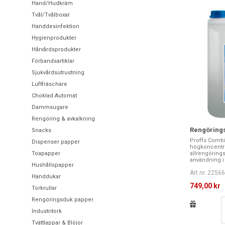
Hand/Hudkräm
Tvål/Tvålboxar
Handdesinfektion
Hygienprodukter
Hårvårdsprodukter
Förbandsartiklar
Sjukvårdsutrustning
Luftfräschare
Choklad Automat
Dammsugare
Rengöring & avkalkning
Rengörings
Snacks
Proffs Combi 
Dispenser papper
högkoncentr
Toapapper
allrengöring
användning i 
Hushållspapper
Art nr. 2256
Handdukar
749,00 kr
Torkrullar
Rengöringsduk papper
Industritork
Tvättlappar & Blöjor