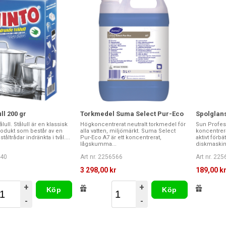
ll 200 gr
Torkmedel Suma Select Pur-Eco
Spolglans
ull. Stålull är en klassisk
Högkoncentrerat neutralt torkmedel för
Sun Profess
odukt som består av en
alla vatten, miljömärkt. Suma Select
koncentrer
åltrådar indränkta i tvål....
Pur-Eco A7 är ett koncentrerat,
aktivt förbä
lågskumma...
diskmaskin
240
Art nr. 2256566
Art nr. 22
3 298,00 kr
189,00 k
+
+
Köp
Köp
-
-