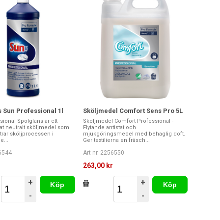
 Sun Professional 1l
Sköljmedel Comfort Sens Pro 5L
ional Spolglans är ett
Sköljmedel Comfort Professional -
at neutralt sköljmedel som
Flytande antistat och
ttrar sköljprocessen i
mjukgöringsmedel med behaglig doft.
e...
Ger textilierna en fräsch...
56544
Art nr. 2256550
r
263,00 kr
+
+
Köp
Köp
-
-