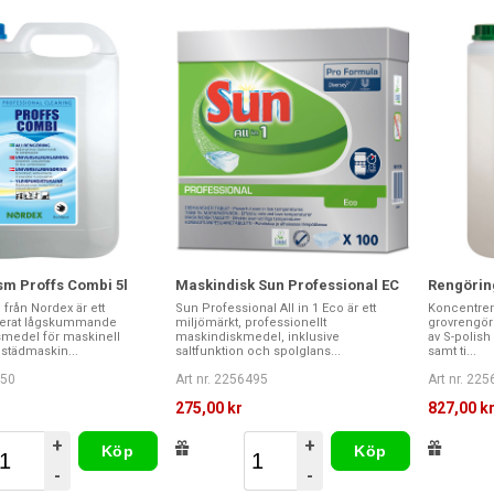
m Proffs Combi 5l
Maskindisk Sun Professional EC
Rengörin
från Nordex är ett
Sun Professional All in 1 Eco är ett
Koncentrer
erat lågskummande
miljömärkt, professionellt
grovrengör
smedel för maskinell
maskindiskmedel, inklusive
av S-polish
städmaskin...
saltfunktion och spolglans...
samt ti...
650
Art nr. 2256495
Art nr. 22
275,00 kr
827,00 k
+
+
Köp
Köp
-
-