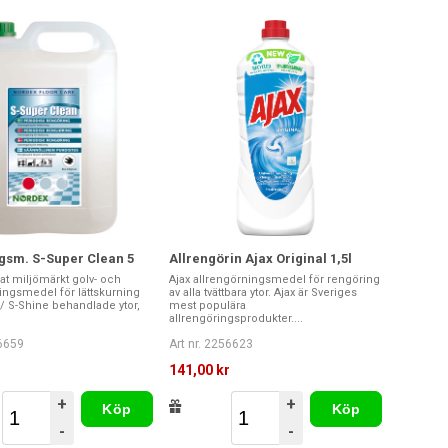
gsm. S-Super Clean 5
Allrengörin Ajax Original 1,5l
at miljömärkt golv- och
Ajax allrengörningsmedel för rengöring
ingsmedel för lättskurning
av alla tvättbara ytor. Ajax är Sveriges
 / S-Shine behandlade ytor,
mest populära
allrengöringsprodukter....
56659
Art nr. 2256623
r
141,00 kr
+
+
Köp
Köp
-
-