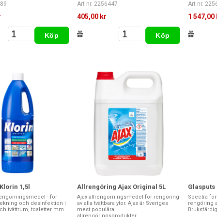
489
Art nr. 2256447
Art nr. 22
r
405,00 kr
1 547,00 
Köp
Köp
lorin 1,5l
Allrengöring Ajax Original 5L
Glasputs
 rengörningsmedel - för
Ajax allrengörningsmedel för rengöring
Spectra fön
ekning och desinfektion i
av alla tvättbara ytor. Ajax är Sveriges
rengöring a
h tvättrum, toaletter mm.
mest populära
Bruksfärdig 
allrengöringsprodukter....