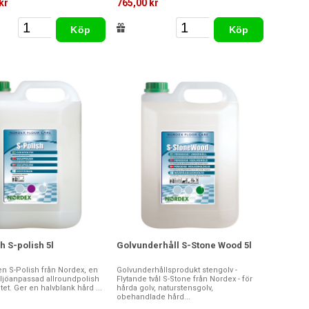
kr
765,00 kr
Köp
Köp
h S-polish 5l
Golvunderhåll S-Stone Wood 5l
n S-Polish från Nordex, en
Golvunderhållsprodukt stengolv -
miljöanpassad allroundpolish
Flytande tvål S-Stone från Nordex - för
tet. Ger en halvblank hård ...
hårda golv, naturstensgolv,
obehandlade hård...