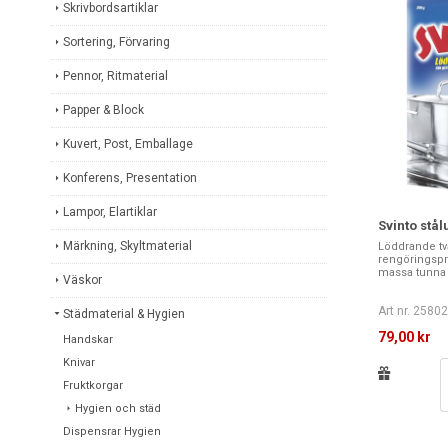
Skrivbordsartiklar
Sortering, Förvaring
Pennor, Ritmaterial
Papper & Block
Kuvert, Post, Emballage
Konferens, Presentation
Lampor, Elartiklar
Svinto stålu
Märkning, Skyltmaterial
Löddrande tvål
rengöringspr
massa tunna st
Väskor
Art nr. 2580
Städmaterial & Hygien
79,00 kr
Handskar
Knivar
Fruktkorgar
Hygien och städ
Dispensrar Hygien