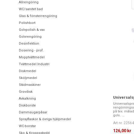
Allrengöring
WC/sanitet bad
Glas & fönsterrengöring
Polishbort
Golvpolish & vax
Golvrengöring
Desinfektion
Dosering - prof.
Mopptvättmedel
Tvättmedel Industri
Diskmedel
Sköljmedel
Städmaskiner
Grovdisk
Universals
Avkalkning
Universalspra
Diskborste
rengörningssp
på tex. målad
Dammsugarpåsar
golv.. ...
Sprayflaskor & övriga hjälpmedel
Art nr. 2256
WC-borstar
126,00 kr
Sko & Kroppsskydd