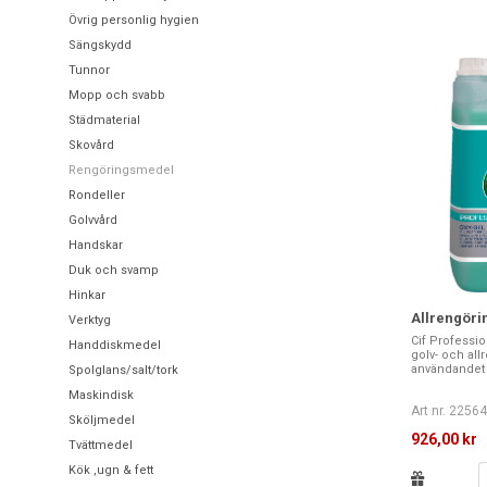
Övrig personlig hygien
Sängskydd
Tunnor
Mopp och svabb
Städmaterial
Skovård
Rengöringsmedel
Rondeller
Golvvård
Handskar
Duk och svamp
Hinkar
Allrengöri
Verktyg
Cif Profession
Handdiskmedel
golv- och al
användandet bi
Spolglans/salt/tork
Maskindisk
Art nr. 2256
Sköljmedel
926,00 kr
Tvättmedel
Kök ,ugn & fett