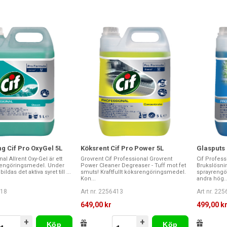
ng Cif Pro OxyGel 5L
Köksrent Cif Pro Power 5L
Glasputs 
al Allrent Oxy-Gel är ett
Grovrent Cif Professional Grovrent
Cif Profess
lrengöringsmedel. Under
Power Cleaner Degreaser - Tuff mot fet
Brukslösnin
ldas det aktiva syret till ...
smuts! Kraftfullt köksrengöringsmedel.
sprayrengör
Kon...
andra hög..
418
Art nr. 2256413
Art nr. 22
649,00 kr
499,00 k
+
+
Köp
Köp