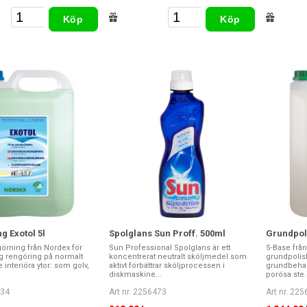
Köp
Köp
g Exotol 5l
Spolglans Sun Proff. 500ml
Grundpol
görning från Nordex för
Sun Professional Spolglans är ett
S-Base frå
ig rengöring på normalt
koncentrerat neutralt sköljmedel som
grundpolis
nteriöra ytor: som golv,
aktivt förbättrar sköljprocessen i
grundbehan
diskmaskine...
porösa ste..
434
Art nr. 2256473
Art nr. 22