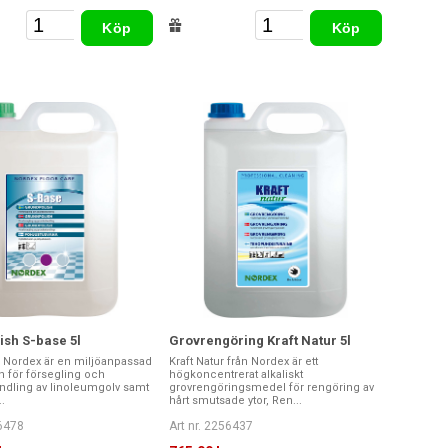
Köp
Köp
ish S-base 5l
Grovrengöring Kraft Natur 5l
n Nordex är en miljöanpassad
Kraft Natur från Nordex är ett
h för försegling och
högkoncentrerat alkaliskt
dling av linoleumgolv samt
grovrengöringsmedel för rengöring av
.
hårt smutsade ytor, Ren...
56478
Art nr. 2256437