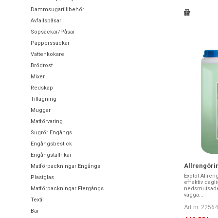
Dammsugartillbehör
Avfallspåsar
Sopsäckar/Påsar
Papperssäckar
Vattenkokare
Brödrost
Mixer
Redskap
Tillagning
Muggar
Matförvaring
Sugrör Engångs
Engångsbestick
Engångstallrikar
Allrengörin
Matförpackningar Engångs
Exotol Allren
Plastglas
effektiv dagl
Matförpackningar Flergångs
nedsmutsade i
vägga...
Textil
Art nr. 2256
Bar