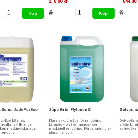
218,00 kr
1 844,00 
Köp
Köp
k Suma JadePurEco
Såpa Grön Flytande 5l
Golvpolis
r-Eco L8 är ett
Klassisk grönsåpa för rengöring.
Golvpolishe
lågalkaliskt flytande
Lämplig vid såväl manuell som
slitstark, 
kert maskindiskmedel
maskinell rengöring. För rengöring av
av hög kvali
 rengör o...
plast-, trä- och...