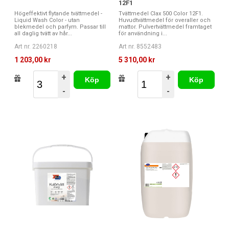
12F1
Högeffektivt flytande tvättmedel -
Tvättmedel Clax 500 Color 12F1.
Liquid Wash Color - utan
Huvudtvättmedel för overaller och
blekmedel och parfym. Passar till
mattor. Pulvertvättmedel framtaget
all daglig tvätt av hår...
för användning i...
Art nr. 2260218
Art nr. 8552483
1 203,00 kr
5 310,00 kr
+
+
Köp
Köp
-
-