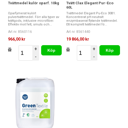
Tvättmedel kulör oparf. 10kg
Tvätt Clax Elegant Pur-Eco
60L
Oparfymerat kulört
Tvättmedel Elegant Pu-Eco 30B1.
pulvertvättmedel. Förr alla typer av
Koncentrerat pH-neutralt
tvättgods, inklusive microfiber.
enzymbaserat flytande tvättmedel.
Effektiv mot fett, smuts och...
Ett komplett tvättmedel fö...
Art nr. 8560116
Art nr. 8561440
966,00 kr
19 866,00 kr
+
+
Köp
Köp
-
-