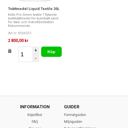
Tvättmedel Liquid Textile 20L
Kiilto Pro Green textile ? flytande
textiltvättmedel för kulörtvätt samt
för städ- och mikrofibertextiler.
Rekommende...
Art nr. 8566551
2 800,00 kr
+
Köp
-
INFORMATION
GUIDER
Köpvillkor
Formatguiden
FAQ
Miljöguiden