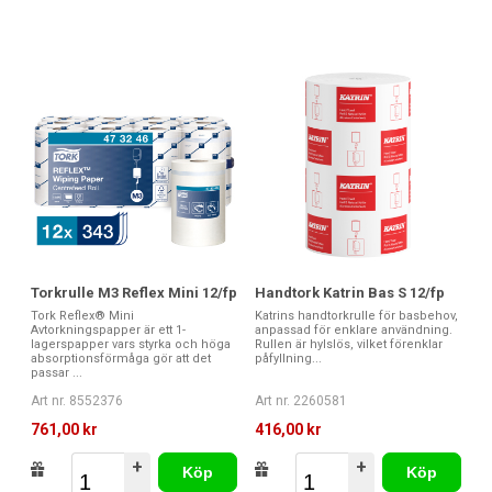
Torkrulle M3 Reflex Mini 12/fp
Handtork Katrin Bas S 12/fp
Tork Reflex® Mini
Katrins handtorkrulle för basbehov,
Avtorkningspapper är ett 1-
anpassad för enklare användning.
lagerspapper vars styrka och höga
Rullen är hylslös, vilket förenklar
absorptionsförmåga gör att det
påfyllning...
passar ...
Art nr. 8552376
Art nr. 2260581
761,00 kr
416,00 kr
+
+
Köp
Köp