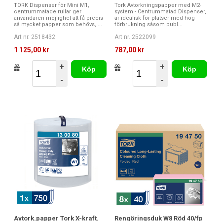
TORK Dispenser för Mini M1,
Tork Avtorkningspapper med M2-
centrummatade rullar ger
system - Centrummatad Dispenser,
användaren möjlighet att få precis
är idealisk för platser med hög
så mycket papper som behövs, ...
förbrukning såsom publ...
Art nr. 2518432
Art nr. 2522099
1 125,00 kr
787,00 kr
+
+
Köp
Köp
-
-
Avtork.papper Tork X-kraft.
Rengöringsduk W8 Röd 40/fp