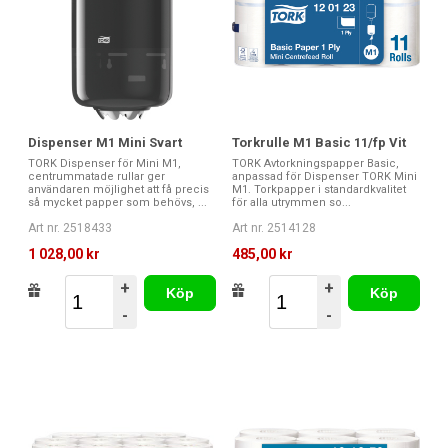
Dispenser M1 Mini Svart
Torkrulle M1 Basic 11/fp Vit
TORK Dispenser för Mini M1,
TORK Avtorkningspapper Basic,
centrummatade rullar ger
anpassad för Dispenser TORK Mini
användaren möjlighet att få precis
M1. Torkpapper i standardkvalitet
så mycket papper som behövs, ...
för alla utrymmen so...
Art nr. 2518433
Art nr. 2514128
1 028,00 kr
485,00 kr
+
+
Köp
Köp
-
-