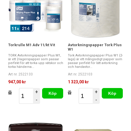
Torkrulle M1 Adv 11/kt Vit
Avtorkningspapper Tork Plus
W1
TORK Avtorkningspapper Plus M1,
Tork Avtorkningspapper Plus W1 (2-
är ett 2-lagerspapper som passar
lags) är ett mångsidigt papper som
perfekt för att torka upp vätskor och
passar perfekt för lätt avtorkning
torka händerna...
och handavtor...
Art nr. 2522133
Art nr. 2522103
947,00 kr
1 323,00 kr
+
+
Köp
Köp
-
-