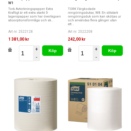
W1
Tork Avtorkningspapper Extra
TORK Färgkodade
Kraftigt är ett extra starkt 3-
rengöringsdukar, W8. En slitstark
lagerspapper som har överlägsen
rengöringsduk som kan sköljas ur
absorptionsförmåga och sk...
och användas flera gånger utan
att...
Art nr. 2522128
Art nr. 2522208
1 381,00 kr
242,00 kr
+
+
Köp
Köp
-
-