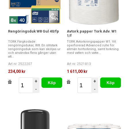
Rengöringsduk W8 Gul 40/fp
Avtork.papper Tork Adv. W1
1/f
TORK Färgkodade
TORK Avtorkningspapper W1. Vit
rengöringsdukar, W8. En slitstark
operforerad Advanced rulle för
rengöringsduk som kan sköljas ur
allmän torrtorkning, samt torkning
och användas flera gånger utan
med vatten och vatte...
att...
Art nr. 2522207
Art nr. 2521813
234,00 kr
1 611,00 kr
+
+
Köp
Köp
-
-