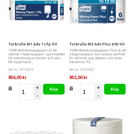
Torkrulle M1 Adv 11/fp Vit
Torkrulle M2 Adv Plus 6/kt Vit
TORK Avtorkningspapper är ett
TORK Avtorkningspapper Plus är ett
ultimat 1-lagerspapper i god kvalitet
2-lagerspapper som passar perfekt
för avtorkning av händer och ytor.
för att torka upp vätskor och torka
Ett mjukt hand...
händerna. Pa...
Art nr. 2515423
Art nr. 2522097
856,00 kr
852,00 kr
+
+
Köp
Köp
-
-