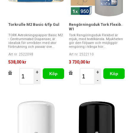
Torkrulle M2 Basic 6/fp Gul
Rengörningsduk Tork Flexib.
W1
TORK Avtrokningspapper Basic M2
Tork Rengöringsduk Flexibel är
- Centrummatad Dispenser, är
mjuk, med textilkänsla. Mjukheten
idealisk för områden med stor
gör den följsam och möjliggör
förbrukning och passar öve...
rengöring i trånga hör...
Art nr. 2522098
Art nr. 2522110
538,00 kr
3 730,00 kr
+
+
Köp
Köp
-
-