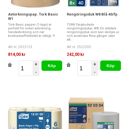
Avtorkningspap. Tork Basic
Rengöringsduk W8 Blå 40/fp
W1
Tork Basic papper (1-lags) är
TORK Färgkodade
perfekt för enkel avtorkning,
rengöringsdukar, W8. En slitstark
handavtorkning och när
rengöringsduk som kan sköljas ur
kostnadseffektivitet är viktigt. P...
och användas flera gånger utan
att...
Art nr. 2522123
Art nr. 2522205
814,00 kr
242,00 kr
+
+
Köp
Köp
-
-