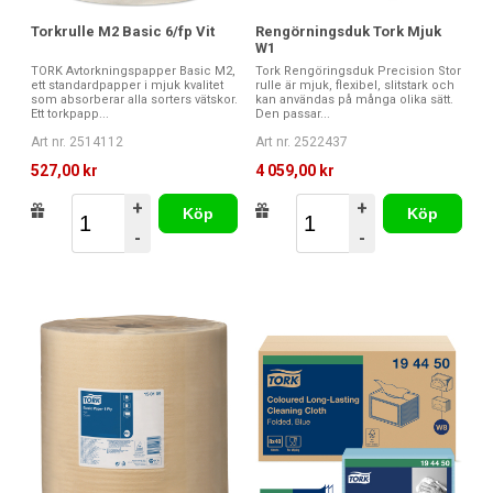
Torkrulle M2 Basic 6/fp Vit
Rengörningsduk Tork Mjuk
W1
TORK Avtorkningspapper Basic M2,
Tork Rengöringsduk Precision Stor
ett standardpapper i mjuk kvalitet
rulle är mjuk, flexibel, slitstark och
som absorberar alla sorters vätskor.
kan användas på många olika sätt.
Ett torkpapp...
Den passar...
Art nr. 2514112
Art nr. 2522437
527,00 kr
4 059,00 kr
+
+
Köp
Köp
-
-