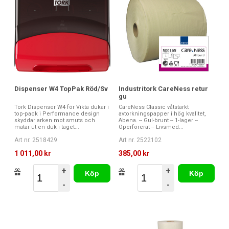
Dispenser W4 TopPak Röd/Sv
Industritork CareNess retur
gu
Tork Dispenser W4 för Vikta dukar i
CareNess Classic våtstarkt
top-pack i Performance design
avtorkningspapper i hög kvalitet,
skyddar arken mot smuts och
Abena. -- Gul-brunt -- 1-lager --
matar ut en duk i taget...
Operforerat -- Livsmed...
Art nr. 2518429
Art nr. 2522102
1 011,00 kr
385,00 kr
+
+
Köp
Köp
-
-