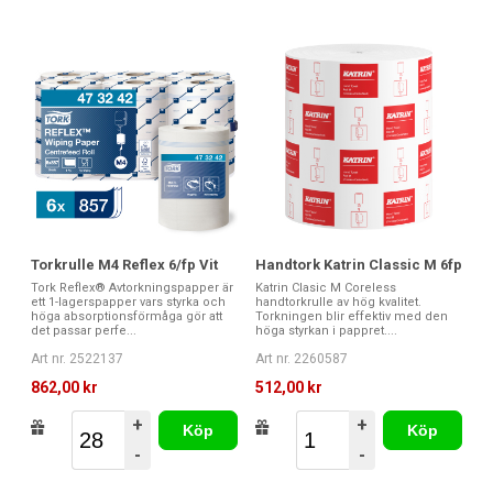
Torkrulle M4 Reflex 6/fp Vit
Handtork Katrin Classic M 6fp
Tork Reflex® Avtorkningspapper är
Katrin Clasic M Coreless
ett 1-lagerspapper vars styrka och
handtorkrulle av hög kvalitet.
höga absorptionsförmåga gör att
Torkningen blir effektiv med den
det passar perfe...
höga styrkan i pappret....
Art nr. 2522137
Art nr. 2260587
862,00 kr
512,00 kr
+
+
Köp
Köp
-
-