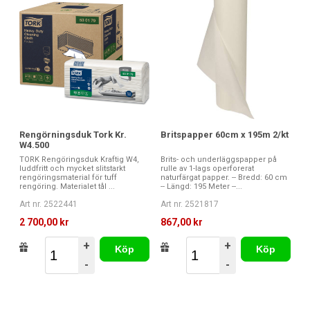
Rengörningsduk Tork Kr.
Britspapper 60cm x 195m 2/kt
W4.500
TORK Rengöringsduk Kraftig W4,
Brits- och underläggspapper på
luddfritt och mycket slitstarkt
rulle av 1-lags operforerat
rengöringsmaterial för tuff
naturfärgat papper. -- Bredd: 60 cm
rengöring. Materialet tål ...
-- Längd: 195 Meter --...
Art nr. 2522441
Art nr. 2521817
2 700,00 kr
867,00 kr
+
+
Köp
Köp
-
-