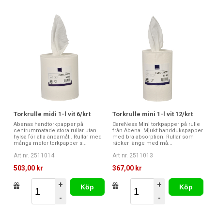
Torkrulle midi 1-l vit 6/krt
Torkrulle mini 1-l vit 12/krt
Abenas handtorkpapper på
CareNess Mini torkpapper på rulle
centrummatade stora rullar utan
från Abena. Mjukt handdukspapper
hylsa för alla ändamål.. Rullar med
med bra absorption. Rullar som
många meter torkpapper s...
räcker länge med må...
Art nr. 2511014
Art nr. 2511013
503,00 kr
367,00 kr
+
+
Köp
Köp
-
-