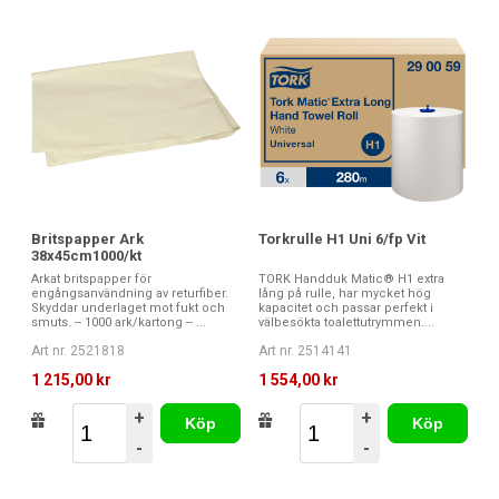
Britspapper Ark
Torkrulle H1 Uni 6/fp Vit
38x45cm1000/kt
Arkat britspapper för
TORK Handduk Matic® H1 extra
engångsanvändning av returfiber.
lång på rulle, har mycket hög
Skyddar underlaget mot fukt och
kapacitet och passar perfekt i
smuts. -- 1000 ark/kartong -- ...
välbesökta toalettutrymmen....
Art nr. 2521818
Art nr. 2514141
1 215,00 kr
1 554,00 kr
+
+
Köp
Köp
-
-