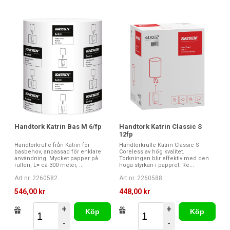
Handtork Katrin Bas M 6/fp
Handtork Katrin Classic S
12fp
Handtorkrulle från Katrin för
Handtorkrulle Katrin Classic S
basbehov, anpassad för enklare
Coreless av hög kvalitet.
användning. Mycket papper på
Torkningen blir effektiv med den
rullen, L= ca 300 meter, ...
höga styrkan i pappret. Re...
Art nr. 2260582
Art nr. 2260588
546,00 kr
448,00 kr
+
+
Köp
Köp
-
-