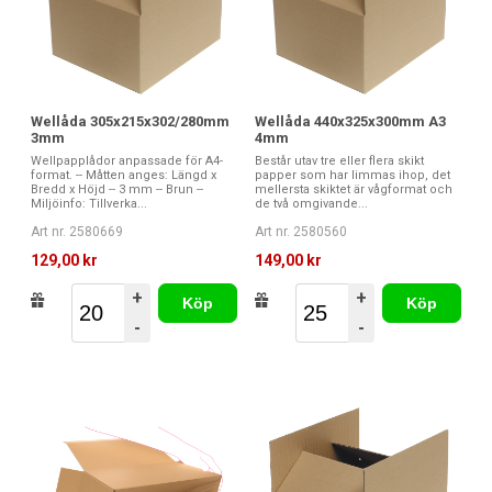
Wellåda 305x215x302/280mm
Wellåda 440x325x300mm A3
3mm
4mm
Wellpapplådor anpassade för A4-
Består utav tre eller flera skikt
format. -- Måtten anges: Längd x
papper som har limmas ihop, det
Bredd x Höjd -- 3 mm -- Brun --
mellersta skiktet är vågformat och
Miljöinfo: Tillverka...
de två omgivande...
Art nr. 2580669
Art nr. 2580560
129,00 kr
149,00 kr
+
+
Köp
Köp
-
-