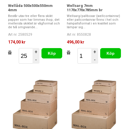
Wellåda 500x500x550mm
Wellsarg 7mm
4mm
1170x770x785mm br
Består utav tre eller flera skikt
Wellsarg/pallboxar (wellcontainrar)
papper som har limmas ihop, det
eller pallcontainrar finns i hel och
mellersta skiktet är vågformat och
halvpallsformat i en kvalitet som
de två omgivande...
lämpar sig...
Art nr. 2580529
Art nr. 8550828
174,00 kr
496,00 kr
+
+
Köp
Köp
-
-