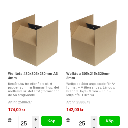
Wellåda 430x305x230mm A3
Wellåda 305x215x320mm
4mm
3mm
Består utav tre eller flera skikt
Wellpapplådor anpassade för A4-
papper som har limmas ihop, det
format. -- Måtten anges: Längd x
mellersta skiktet är vågformat och
Bredd x Höjd -- 3 mm -- Brun --
de två omgivande...
Miljöinfo: Tillverka...
Art nr. 2580637
Art nr. 2580673
174,00 kr
142,00 kr
+
+
Köp
Köp
-
-