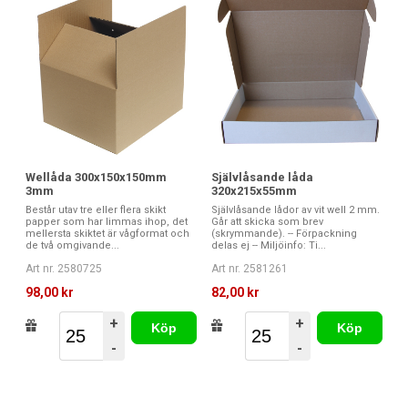
Wellåda 300x150x150mm
Självlåsande låda
3mm
320x215x55mm
Består utav tre eller flera skikt
Självlåsande lådor av vit well 2 mm.
papper som har limmas ihop, det
Går att skicka som brev
mellersta skiktet är vågformat och
(skrymmande). -- Förpackning
de två omgivande...
delas ej -- Miljöinfo: Ti...
Art nr. 2580725
Art nr. 2581261
98,00 kr
82,00 kr
+
+
Köp
Köp
-
-