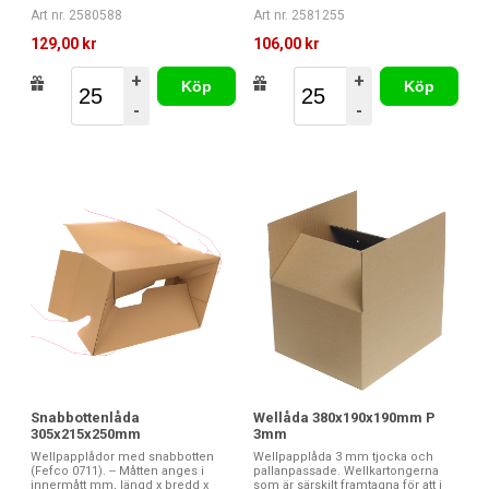
Art nr. 2580588
Art nr. 2581255
129,00 kr
106,00 kr
+
+
Köp
Köp
-
-
Snabbottenlåda
Wellåda 380x190x190mm P
305x215x250mm
3mm
Wellpapplådor med snabbotten
Wellpapplåda 3 mm tjocka och
(Fefco 0711). -- Måtten anges i
pallanpassade. Wellkartongerna
innermått mm, längd x bredd x
som är särskilt framtagna för att i