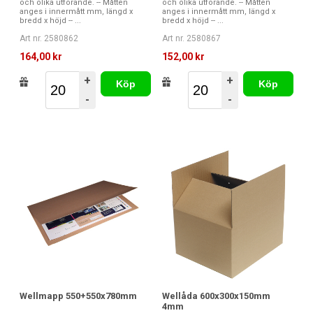
och olika utförande. -- Måtten
och olika utförande. -- Måtten
anges i innermått mm, längd x
anges i innermått mm, längd x
bredd x höjd -- ...
bredd x höjd -- ...
Art nr. 2580862
Art nr. 2580867
164,00 kr
152,00 kr
+
+
Köp
Köp
-
-
Wellmapp 550+550x780mm
Wellåda 600x300x150mm
4mm