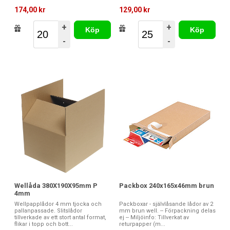
174,00 kr
129,00 kr
+
+
Köp
Köp
-
-
Wellåda 380X190X95mm P
Packbox 240x165x46mm brun
4mm
Wellpapplådor 4 mm tjocka och
Packboxar - självlåsande lådor av 2
pallanpassade. Slitslådor
mm brun well. -- Förpackning delas
tillverkade av ett stort antal format,
ej -- Miljöinfo: Tillverkat av
flikar i topp och bott...
returpapper (m...