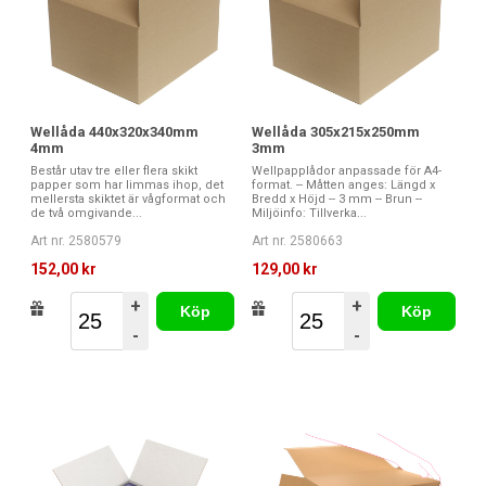
Wellåda 440x320x340mm
Wellåda 305x215x250mm
4mm
3mm
Består utav tre eller flera skikt
Wellpapplådor anpassade för A4-
papper som har limmas ihop, det
format. -- Måtten anges: Längd x
mellersta skiktet är vågformat och
Bredd x Höjd -- 3 mm -- Brun --
de två omgivande...
Miljöinfo: Tillverka...
Art nr. 2580579
Art nr. 2580663
152,00 kr
129,00 kr
+
+
Köp
Köp
-
-