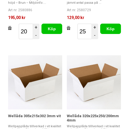
höjd -- Brun -- Miljöinfo:...
jämnt antal passa på ...
Art nr. 2580886
Art nr. 2580729
195,00 kr
129,00 kr
+
+
Köp
Köp
-
-
Wellåda 305x215x302 3mm vit
Wellåda 320x225x250/200mm
4mm
Wellpapplåda tilllverkad i vit kvalitet
Wellpapplåda tilllverkad i vit kvalitet