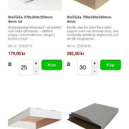
Wellåda 370x260x250mm
Wellåda 700x500x500mm
4mm vit
4mm
Wellpapplåda tilllverkad i vit kvalitet
Består utav tre eller flera skikt
och olika utförande. -- Måtten
papper som har limmas ihop, det
anges i innermått mm, längd x
mellersta skiktet är vågformat och
bredd x höjd -- ...
de två omgivande...
Art nr. 2580870
Art nr. 2580845
179,00 kr
382,00 kr
+
+
Köp
Köp
-
-