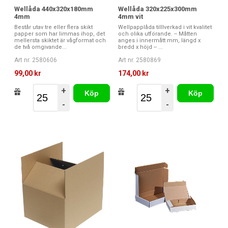
Wellåda 440x320x180mm
Wellåda 320x225x300mm
4mm
4mm vit
Består utav tre eller flera skikt
Wellpapplåda tilllverkad i vit kvalitet
papper som har limmas ihop, det
och olika utförande. -- Måtten
mellersta skiktet är vågformat och
anges i innermått mm, längd x
de två omgivande...
bredd x höjd -- ...
Art nr. 2580606
Art nr. 2580869
99,00 kr
174,00 kr
+
+
Köp
Köp
-
-