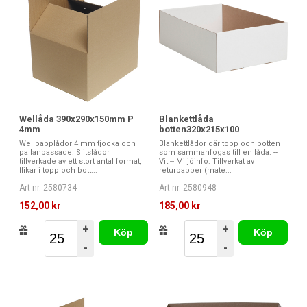
Wellåda 390x290x150mm P
Blankettlåda
4mm
botten320x215x100
Wellpapplådor 4 mm tjocka och
Blankettlådor där topp och botten
pallanpassade. Slitslådor
som sammanfogas till en låda. --
tillverkade av ett stort antal format,
Vit -- Miljöinfo: Tillverkat av
flikar i topp och bott...
returpapper (mate...
Art nr. 2580734
Art nr. 2580948
152,00 kr
185,00 kr
+
+
Köp
Köp
-
-