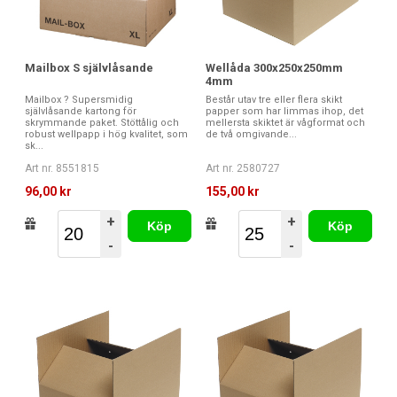
Mailbox S självlåsande
Wellåda 300x250x250mm
4mm
Mailbox ? Supersmidig
Består utav tre eller flera skikt
självlåsande kartong för
papper som har limmas ihop, det
skrymmande paket. Stöttålig och
mellersta skiktet är vågformat och
robust wellpapp i hög kvalitet, som
de två omgivande...
sk...
Art nr. 8551815
Art nr. 2580727
96,00 kr
155,00 kr
+
+
Köp
Köp
-
-