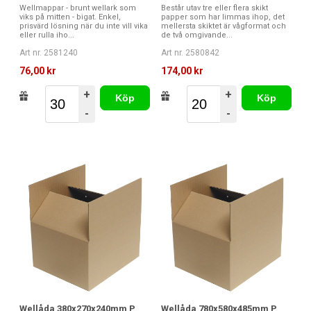
Wellmappar - brunt wellark som
Består utav tre eller flera skikt
viks på mitten - bigat. Enkel,
papper som har limmas ihop, det
prisvärd lösning när du inte vill vika
mellersta skiktet är vågformat och
eller rulla iho...
de två omgivande...
Art nr. 2581240
Art nr. 2580842
76,00 kr
174,00 kr
+
+
Köp
Köp
-
-
Wellåda 380x270x240mm P
Wellåda 780x580x485mm P