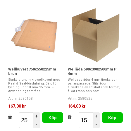
Wellkuvert 750x550x25mm
Wellåda 590x390x500mm P
brun
4mm
Starkt, brunt mikrowellkuvert med
Wellpapplådor 4 mm tjocka och
Peal & Seal-förslutning. Bälg för
pallanpassade. Slitslådor
fyllning upp till max 25 mm. --
tillverkade av ett stort antal format,
Användningsområde...
flikar i topp och bott...
Art nr. 2580158
Art nr. 2580525
167,00 kr
164,00 kr
+
+
Köp
Köp
-
-