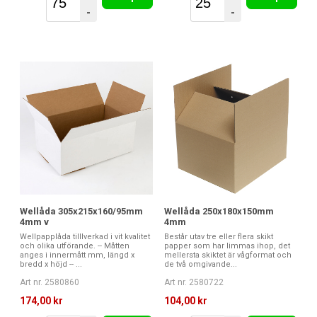
-
-
Wellåda 305x215x160/95mm
Wellåda 250x180x150mm
4mm v
4mm
Wellpapplåda tilllverkad i vit kvalitet
Består utav tre eller flera skikt
och olika utförande. -- Måtten
papper som har limmas ihop, det
anges i innermått mm, längd x
mellersta skiktet är vågformat och
bredd x höjd -- ...
de två omgivande...
Art nr. 2580860
Art nr. 2580722
174,00 kr
104,00 kr