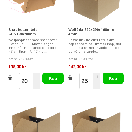
Snabbottenlåda
Wellåda 290x290x160mm
240x190x90mm
4mm
Wellpapplådor med snabbotten
Består utav tre eller flera skikt
(Fefco 0711). -- Måtten anges i
papper som har limmas ihop, det
innermått mm, längd x bredd x
mellersta skiktet är vågformat och
höjd -- Brun -- Miljöinfo:...
de två omgivande...
Art nr. 2580882
Art nr. 2580724
198,00 kr
142,00 kr
+
+
Köp
Köp
-
-