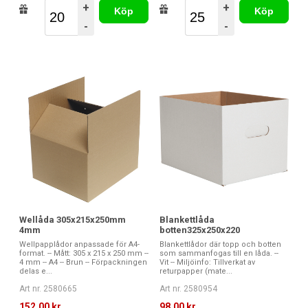
+
+
Köp
Köp
-
-
Wellåda 305x215x250mm
Blankettlåda
4mm
botten325x250x220
Wellpapplådor anpassade för A4-
Blankettlådor där topp och botten
format. -- Mått: 305 x 215 x 250 mm --
som sammanfogas till en låda. --
4 mm -- A4 -- Brun -- Förpackningen
Vit -- Miljöinfo: Tillverkat av
delas e...
returpapper (mate...
Art nr. 2580665
Art nr. 2580954
152,00 kr
98,00 kr