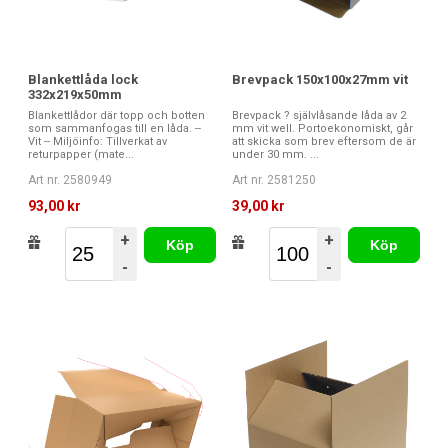
Blankettlåda lock
Brevpack 150x100x27mm vit
332x219x50mm
Blankettlådor där topp och botten
Brevpack ? självlåsande låda av 2
som sammanfogas till en låda. --
mm vit well. Portoekonomiskt, går
Vit -- Miljöinfo: Tillverkat av
att skicka som brev eftersom de är
returpapper (mate...
under 30 mm. ...
Art nr. 2580949
Art nr. 2581250
93,00 kr
39,00 kr
+
+
Köp
Köp
-
-