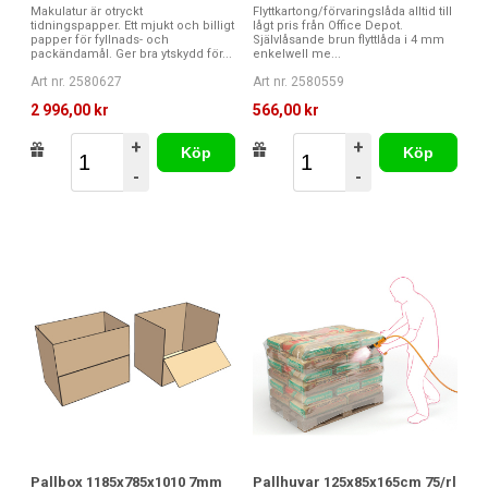
Makulatur är otryckt
Flyttkartong/förvaringslåda alltid till
tidningspapper. Ett mjukt och billigt
lågt pris från Office Depot.
papper för fyllnads- och
Självlåsande brun flyttlåda i 4 mm
packändamål. Ger bra ytskydd för...
enkelwell me...
Art nr. 2580627
Art nr. 2580559
2 996,00 kr
566,00 kr
+
+
Köp
Köp
-
-
Pallbox 1185x785x1010 7mm
Pallhuvar 125x85x165cm 75/rl