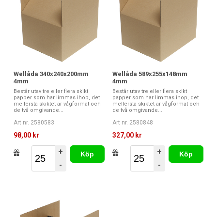
Wellåda 340x240x200mm
Wellåda 589x255x148mm
4mm
4mm
Består utav tre eller flera skikt
Består utav tre eller flera skikt
papper som har limmas ihop, det
papper som har limmas ihop, det
mellersta skiktet är vågformat och
mellersta skiktet är vågformat och
de två omgivande...
de två omgivande...
Art nr. 2580583
Art nr. 2580848
98,00 kr
327,00 kr
+
+
Köp
Köp
-
-