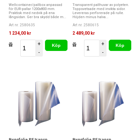
Wellcontainer/pallbox anpassad
Transparent pallhuvar av polyeten.
för EUR-pallar 1200x800 mm.
Toppsvetsade med invikta sidor.
Praktisk med nedvik på ena
Levereras perforerade på rulle.
långsidan. Ger bra skydd både m...
Höjden minus halva...
Art nr. 2580635
Art nr. 2580615
1 234,00 kr
2 489,00 kr
+
+
Köp
Köp
-
-
Byggfolie PE transp
Byggfolie PE transp