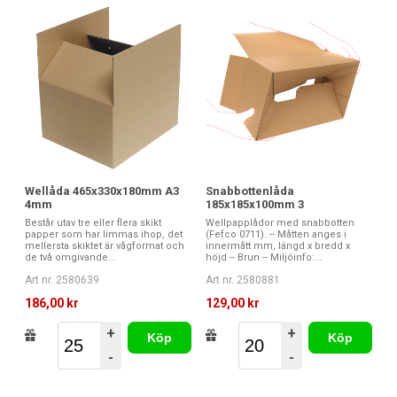
Wellåda 465x330x180mm A3
Snabbottenlåda
4mm
185x185x100mm 3
Består utav tre eller flera skikt
Wellpapplådor med snabbotten
papper som har limmas ihop, det
(Fefco 0711). -- Måtten anges i
mellersta skiktet är vågformat och
innermått mm, längd x bredd x
de två omgivande...
höjd -- Brun -- Miljöinfo:...
Art nr. 2580639
Art nr. 2580881
186,00 kr
129,00 kr
+
+
Köp
Köp
-
-