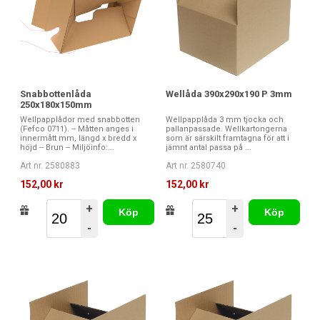
Snabbottenlåda
Wellåda 390x290x190 P 3mm
250x180x150mm
Wellpapplådor med snabbotten
Wellpapplåda 3 mm tjocka och
(Fefco 0711). -- Måtten anges i
pallanpassade. Wellkartongerna
innermått mm, längd x bredd x
som är särskilt framtagna för att i
höjd -- Brun -- Miljöinfo:...
jämnt antal passa på ...
Art nr. 2580883
Art nr. 2580740
152,00 kr
152,00 kr
+
+
Köp
Köp
-
-