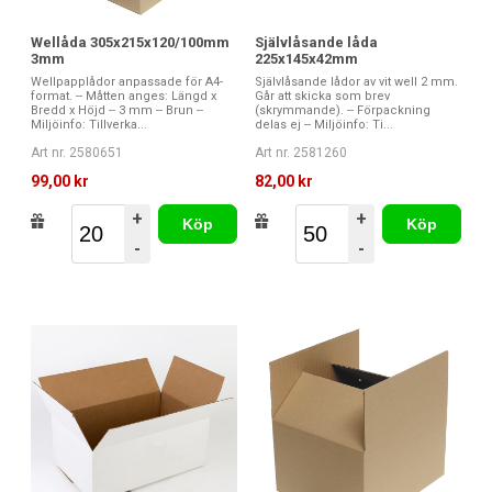
Wellåda 305x215x120/100mm
Självlåsande låda
3mm
225x145x42mm
Wellpapplådor anpassade för A4-
Självlåsande lådor av vit well 2 mm.
format. -- Måtten anges: Längd x
Går att skicka som brev
Bredd x Höjd -- 3 mm -- Brun --
(skrymmande). -- Förpackning
Miljöinfo: Tillverka...
delas ej -- Miljöinfo: Ti...
Art nr. 2580651
Art nr. 2581260
99,00 kr
82,00 kr
+
+
Köp
Köp
-
-