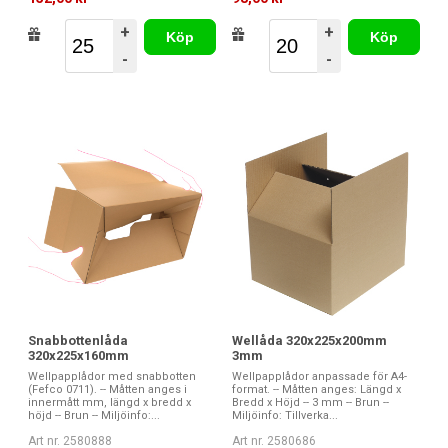
+
+
Köp
Köp
-
-
Snabbottenlåda
Wellåda 320x225x200mm
320x225x160mm
3mm
Wellpapplådor med snabbotten
Wellpapplådor anpassade för A4-
(Fefco 0711). -- Måtten anges i
format. -- Måtten anges: Längd x
innermått mm, längd x bredd x
Bredd x Höjd -- 3 mm -- Brun --
höjd -- Brun -- Miljöinfo:...
Miljöinfo: Tillverka...
Art nr. 2580888
Art nr. 2580686