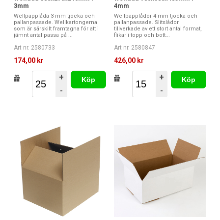
3mm
4mm
Wellpapplåda 3 mm tjocka och
Wellpapplådor 4 mm tjocka och
pallanpassade. Wellkartongerna
pallanpassade. Slitslådor
som är särskilt framtagna för att i
tillverkade av ett stort antal format,
jämnt antal passa på ...
flikar i topp och bott...
Art nr. 2580733
Art nr. 2580847
174,00 kr
426,00 kr
+
+
Köp
Köp
-
-