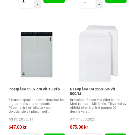
-
-
Postpåse 550x770 vit 100/fp
Brevpåse C4 229x324 vit
500/kt
E-handelspåsar - postorderpåse för
Brevpåsar Sober vita eller bruna. --
dig som driver onlinebutik.
Med remsa -- Miljöinfo: Tillverkat av
Påsarna är i en slitstark och
oblekt eller klorfritt papperDå
skyddande vit plast med ...
denna vara...
Art nr. 2850011
Art nr. 0332025
647,00 kr
875,00 kr