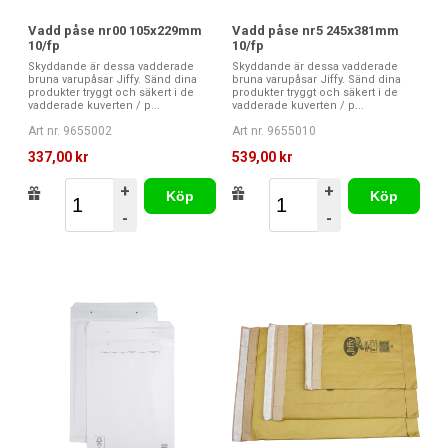
Vadd påse nr00 105x229mm
Vadd påse nr5 245x381mm
10/fp
10/fp
Skyddande är dessa vadderade
Skyddande är dessa vadderade
bruna varupåsar Jiffy. Sänd dina
bruna varupåsar Jiffy. Sänd dina
produkter tryggt och säkert i de
produkter tryggt och säkert i de
vadderade kuverten / p...
vadderade kuverten / p...
Art nr. 9655002
Art nr. 9655010
337,00 kr
539,00 kr
+
+
Köp
Köp
-
-