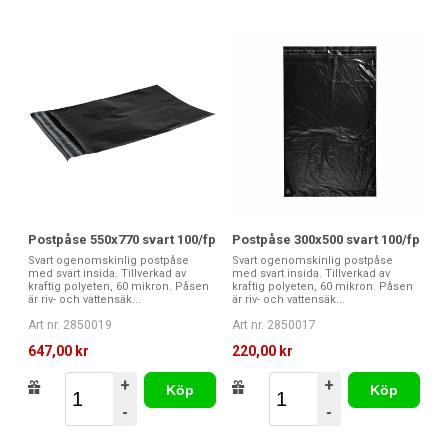
Postpåse 550x770 svart 100/fp
Postpåse 300x500 svart 100/fp
Svart ogenomskinlig postpåse
Svart ogenomskinlig postpåse
med svart insida. Tillverkad av
med svart insida. Tillverkad av
kraftig polyeten, 60 mikron. Påsen
kraftig polyeten, 60 mikron. Påsen
är riv- och vattensäk...
är riv- och vattensäk...
Art nr. 2850019
Art nr. 2850017
647,00 kr
220,00 kr
+
+
Köp
Köp
-
-