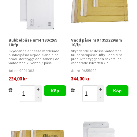
Bubbelpåse nr14 180x265
Vadd påse nr0 135x229mm
10/fp
10/fp
Skyddande är dessa vadderade
Skyddande är dessa vadderade
bubbelpåsar airpoc. Sänd dina
bruna varupåsar Jiffy. Sänd dina
produkter tryggt och säkert i de
produkter tryggt och säkert i de
vadderade kuverten / påsa...
vadderade kuverten / p...
Art nr. 9091303
Art nr. 9655003
224,00 kr
344,00 kr
+
+
Köp
Köp
-
-