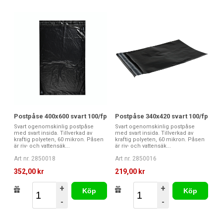
Postpåse 400x600 svart 100/fp
Postpåse 340x420 svart 100/fp
Svart ogenomskinlig postpåse
Svart ogenomskinlig postpåse
med svart insida. Tillverkad av
med svart insida. Tillverkad av
kraftig polyeten, 60 mikron. Påsen
kraftig polyeten, 60 mikron. Påsen
är riv- och vattensäk...
är riv- och vattensäk...
Art nr. 2850018
Art nr. 2850016
352,00 kr
219,00 kr
+
+
Köp
Köp
-
-