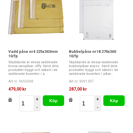
Vadd påse nr4 225x343mm
Bubbelpåse nr18 270x360
10/fp
10/fp
Skyddande är dessa vadderade
Skyddande är dessa vadderade
bruna varupåsar Jiffy. Sänd dina
bubbelpåsar airpoc. Sänd dina
produkter tryggt och säkert i de
produkter tryggt och säkert i de
vadderade kuverten / p...
vadderade kuverten / påsa...
Art nr. 9655008
Art nr. 9091307
479,00 kr
287,00 kr
+
+
Köp
Köp
-
-