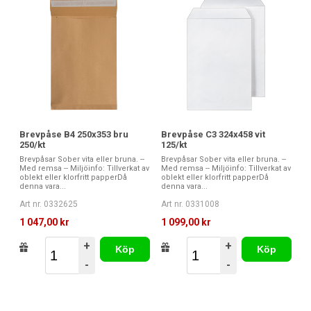
Brevpåse B4 250x353 bru
Brevpåse C3 324x458 vit
250/kt
125/kt
Brevpåsar Sober vita eller bruna. --
Brevpåsar Sober vita eller bruna. --
Med remsa -- Miljöinfo: Tillverkat av
Med remsa -- Miljöinfo: Tillverkat av
oblekt eller klorfritt papperDå
oblekt eller klorfritt papperDå
denna vara...
denna vara...
Art nr. 0332625
Art nr. 0331008
1 047,00 kr
1 099,00 kr
+
+
Köp
Köp
-
-