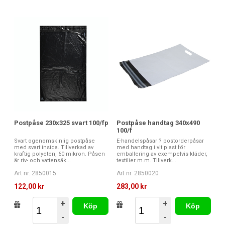
Postpåse 230x325 svart 100/fp
Postpåse handtag 340x490
100/f
Svart ogenomskinlig postpåse
E-handelspåsar ? postorderpåsar
med svart insida. Tillverkad av
med handtag i vit plast för
kraftig polyeten, 60 mikron. Påsen
emballering av exempelvis kläder,
är riv- och vattensäk...
textilier m.m. Tillverk...
Art nr. 2850015
Art nr. 2850020
122,00 kr
283,00 kr
+
+
Köp
Köp
-
-