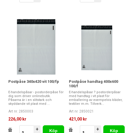
Postpåse 340x420 vit 100/fp
Postpåse handtag 400x600
100/f
E-handelspåsar - postorderpåse för
E-handelspåsar ? postorderpåsar
dig som driver onlinebutik.
med handtag i vit plast för
Påsarna är i en slitstark och
emballering av exempelvis kläder,
skyddande vit plast med ...
textilier m.m. Tillverk...
Art nr. 2850003
Art nr. 2850021
226,00 kr
421,00 kr
+
+
Köp
Köp