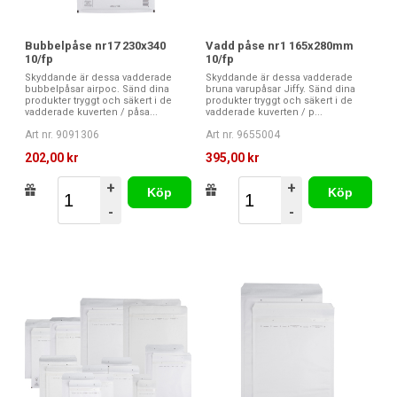
Bubbelpåse nr17 230x340
Vadd påse nr1 165x280mm
10/fp
10/fp
Skyddande är dessa vadderade
Skyddande är dessa vadderade
bubbelpåsar airpoc. Sänd dina
bruna varupåsar Jiffy. Sänd dina
produkter tryggt och säkert i de
produkter tryggt och säkert i de
vadderade kuverten / påsa...
vadderade kuverten / p...
Art nr. 9091306
Art nr. 9655004
202,00 kr
395,00 kr
+
+
Köp
Köp
-
-