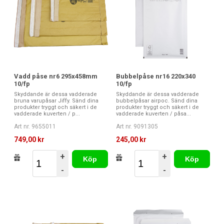
Vadd påse nr6 295x458mm
Bubbelpåse nr16 220x340
10/fp
10/fp
Skyddande är dessa vadderade
Skyddande är dessa vadderade
bruna varupåsar Jiffy. Sänd dina
bubbelpåsar airpoc. Sänd dina
produkter tryggt och säkert i de
produkter tryggt och säkert i de
vadderade kuverten / p...
vadderade kuverten / påsa...
Art nr. 9655011
Art nr. 9091305
749,00 kr
245,00 kr
+
+
Köp
Köp
-
-