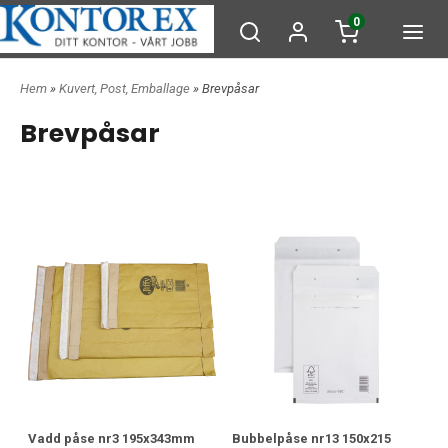
0
Hem
»
Kuvert, Post, Emballage
» Brevpåsar
Brevpåsar
Vadd påse nr3 195x343mm
Bubbelpåse nr13 150x215