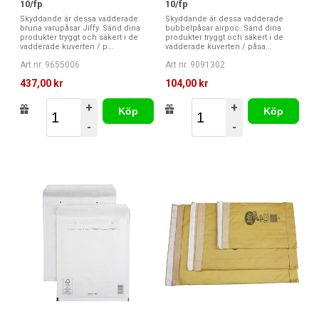
10/fp
10/fp
Skyddande är dessa vadderade
Skyddande är dessa vadderade
bruna varupåsar Jiffy. Sänd dina
bubbelpåsar airpoc. Sänd dina
produkter tryggt och säkert i de
produkter tryggt och säkert i de
vadderade kuverten / p...
vadderade kuverten / påsa...
Art nr. 9655006
Art nr. 9091302
437,00 kr
104,00 kr
+
+
Köp
Köp
-
-