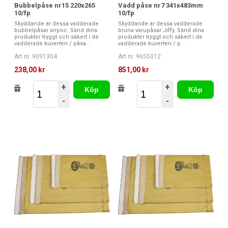
Bubbelpåse nr15 220x265
Vadd påse nr7 341x483mm
10/fp
10/fp
Skyddande är dessa vadderade
Skyddande är dessa vadderade
bubbelpåsar airpoc. Sänd dina
bruna varupåsar Jiffy. Sänd dina
produkter tryggt och säkert i de
produkter tryggt och säkert i de
vadderade kuverten / påsa...
vadderade kuverten / p...
Art nr. 9091304
Art nr. 9655012
238,00 kr
851,00 kr
+
+
Köp
Köp
-
-