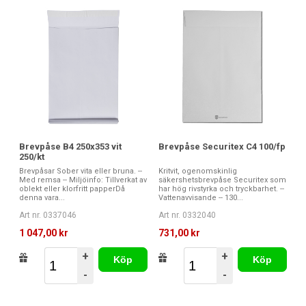
Brevpåse B4 250x353 vit
Brevpåse Securitex C4 100/fp
250/kt
Brevpåsar Sober vita eller bruna. --
Kritvit, ogenomskinlig
Med remsa -- Miljöinfo: Tillverkat av
säkershetsbrevpåse Securitex som
oblekt eller klorfritt papperDå
har hög rivstyrka och tryckbarhet. --
denna vara...
Vattenavvisande -- 130...
Art nr. 0337046
Art nr. 0332040
1 047,00 kr
731,00 kr
+
+
Köp
Köp
-
-