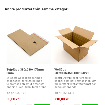
Andra produkter från samma kategori
Tejplåda 380x280x175mm
Wellåda
3mm
600x350x450/400/350/28
Enlagers wellpapplådor med
Består utav tre eller flera skikt
snabbotten, förslutning med
papper som har limmas ihop, det
tejpremsa och smidig tear-off
mellersta skiktet är vågformat och
öppning. Res lådan, förslut topp...
de två omgivande...
Art nr. 8553128
Art nr. 8554433
86,00 kr
218,00 kr