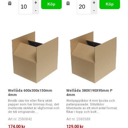
+
+
Köp
Köp
-
-
Wellåda 600x300x150mm
Wellåda 380X190X95mm P
4mm
4mm
Består utav tre eller flera skikt
Wellpapplådor 4 mm tjocka och
papper som har limmas ihop, det
pallanpassade. Slitslådor
mellersta skiktet är vågformat och
tillverkade av ett stort antal format,
de två omgivande...
flikar i topp och bott...
Art nr. 2580842
Art nr. 2580588
174,00 kr
129,00 kr