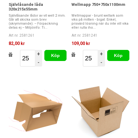
Självlåsande låda
Wellmapp 750+750x1100mm
320x215x55mm
Självlåsande lådor av vit well 2 mm.
Wellmappar - brunt wellark som
Går att skicka som brev
viks på mitten - bigat. Enkel,
(skrymmande). -- Förpackning
prisvärd lösning när du inte vill vika
delas ej -- Miljöinfo: Ti...
eller rulla iho...
Art nr. 2581261
Art nr. 2581241
82,00 kr
109,00 kr
+
+
Köp
Köp
-
-