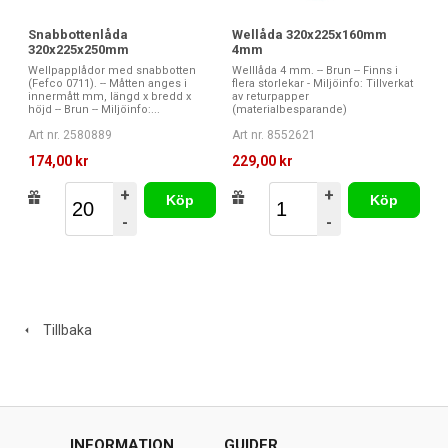
Snabbottenlåda
Wellåda 320x225x160mm
320x225x250mm
4mm
Wellpapplådor med snabbotten
Welllåda 4 mm. -- Brun -- Finns i
(Fefco 0711). -- Måtten anges i
flera storlekar - Miljöinfo: Tillverkat
innermått mm, längd x bredd x
av returpapper
höjd -- Brun -- Miljöinfo:...
(materialbesparande)
Art nr. 2580889
Art nr. 8552621
174,00 kr
229,00 kr
+
+
Köp
Köp
-
-
Tillbaka
INFORMATION
GUIDER