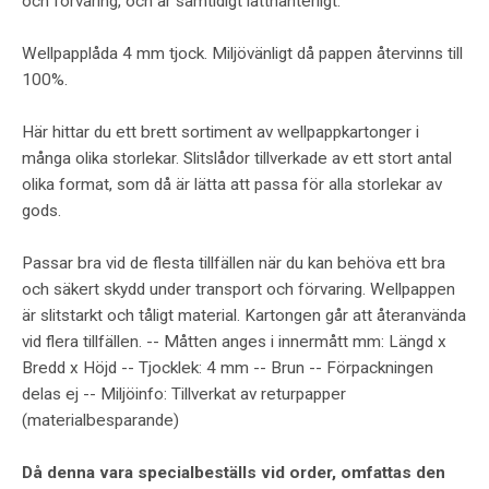
och förvaring, och är samtidigt lätthanterligt.
Wellpapplåda 4 mm tjock. Miljövänligt då pappen återvinns till
100%.
Här hittar du ett brett sortiment av wellpappkartonger i
många olika storlekar. Slitslådor tillverkade av ett stort antal
olika format, som då är lätta att passa för alla storlekar av
gods.
Passar bra vid de flesta tillfällen när du kan behöva ett bra
och säkert skydd under transport och förvaring. Wellpappen
är slitstarkt och tåligt material. Kartongen går att återanvända
vid flera tillfällen. -- Måtten anges i innermått mm: Längd x
Bredd x Höjd -- Tjocklek: 4 mm -- Brun -- Förpackningen
delas ej -- Miljöinfo: Tillverkat av returpapper
(materialbesparande)
Då denna vara specialbeställs vid order, omfattas den