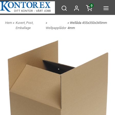
0
Hem
»
Kuvert, Post,
»
» Wellåda 455x350x345mm
Emballage
Wellpapplådor
4mm