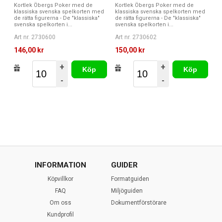
Kortlek Öbergs Poker med de
Kortlek Öbergs Poker med de
klassiska svenska spelkorten med
klassiska svenska spelkorten med
de rätta figurerna - De "klassiska"
de rätta figurerna - De "klassiska"
svenska spelkorten i...
svenska spelkorten i...
Art nr. 2730600
Art nr. 2730602
146,00 kr
150,00 kr
+
+
Köp
Köp
-
-
INFORMATION
GUIDER
Köpvillkor
Formatguiden
FAQ
Miljöguiden
Om oss
Dokumentförstörare
Kundprofil