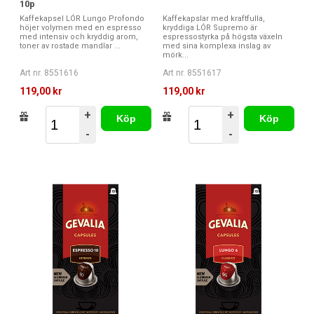
10p
Kaffekapsel LÓR Lungo Profondo
Kaffekapslar med kraftfulla,
höjer volymen med en espresso
kryddiga LÓR Supremo är
med intensiv och kryddig arom,
espressostyrka på högsta växeln
toner av rostade mandlar ...
med sina komplexa inslag av
mörk...
Art nr. 8551616
Art nr. 8551617
119,00 kr
119,00 kr
+
+
Köp
Köp
-
-