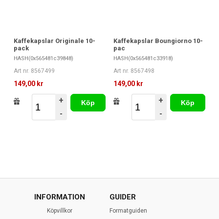
Kaffekapslar Originale 10-
Kaffekapslar Boungiorno 10-
pack
pac
HASH(0x565481c39848)
HASH(0x565481c33918)
Art nr. 8567499
Art nr. 8567498
149,00 kr
149,00 kr
+
+
Köp
Köp
-
-
INFORMATION
GUIDER
Köpvillkor
Formatguiden