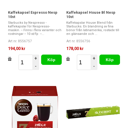
Kaffekapsel Espresso Nesp
Kaffekapsel House Bl Nesp
10st
10st
Starbucks by Nespresso -
Kaffekapslar House Blend från
kaffekapslar för Nespresso-
Starbucks. En blandning av fina
maskin. -- Finns i flera varianter och
bönor från latinamerika, rostade till
rostningar -- 10 st/fp --...
en glänsande och ...
Art nr. 8556757
Art nr. 8556756
194,00 kr
178,00 kr
+
+
Köp
Köp
-
-