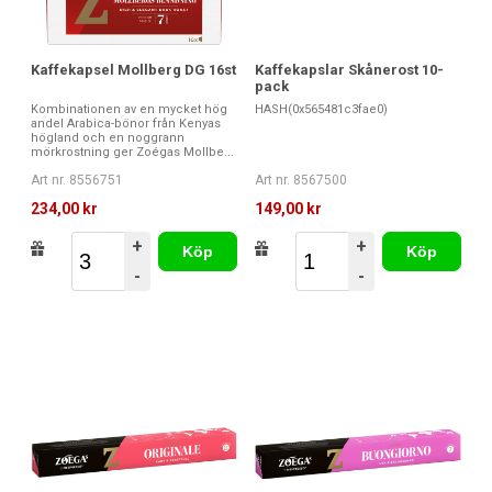
Kaffekapsel Mollberg DG 16st
Kaffekapslar Skånerost 10-
pack
Kombinationen av en mycket hög
HASH(0x565481c3fae0)
andel Arabica-bönor från Kenyas
högland och en noggrann
mörkrostning ger Zoégas Mollbe...
Art nr. 8556751
Art nr. 8567500
234,00 kr
149,00 kr
+
+
Köp
Köp
-
-