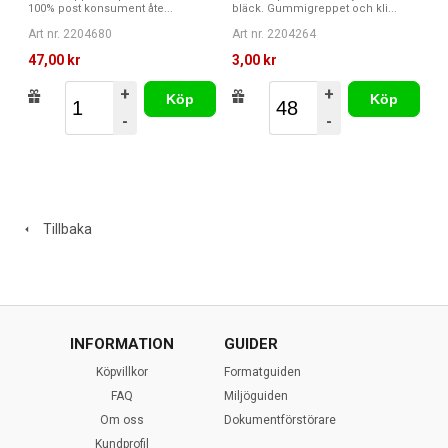
bläck. Gummigreppet och kli...
100% post konsument åte...
Art nr. 2204264
Art nr. 2204680
3,00 kr
47,00 kr
+
+
Köp
Köp
-
-
Tillbaka
INFORMATION
GUIDER
Köpvillkor
Formatguiden
FAQ
Miljöguiden
Om oss
Dokumentförstörare
Kundprofil