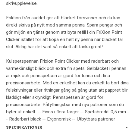
skrivupplevelse.
Friktion från suddet gör att bläcket försvinner och du kan
direkt skriva på nytt med samma penna. Spara pengar och
gör miljön en tjänst genom att byta refill i din FriXion Point
Clicker istället för att köpa en helt ny penna när bläcket tar
slut. Aldrig har det varit så enkelt att tänka grönt!
Kulspetspennan Frixion Point Clicker med raderbart och
värmekänsligt bläck och extra fin spets. Gelbläcket i pennan
är mjuk och pennspetsen är gjord för tunna och fina
precisionsarbete. Med en enkelhet kan du enkelt ta bort dina
felskrivningar eller ritningar gång på gång utan att pappret blir
kladdigt eller skrynkligt. Pennspetsen är gjord för
precisionsarbete. Påfyllningsbar med nya patroner som du
byter ut enkelt. -- Finns i flera färger -- Spetsbredd: 0,5 mm -
- Raderbart bläck -- Ergonomisk -- Utbytbara patroner
SPECIFIKATIONER