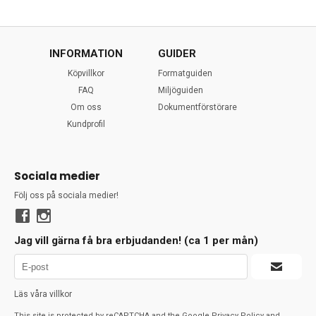
INFORMATION
GUIDER
Köpvillkor
Formatguiden
FAQ
Miljöguiden
Om oss
Dokumentförstörare
Kundprofil
Sociala medier
Följ oss på sociala medier!
Jag vill gärna få bra erbjudanden! (ca 1 per mån)
Läs våra villkor
This site is protected by reCAPTCHA and the Google
Privacy Policy
and