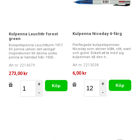
Kulpenna Niceday 4-färg
Kulpenna Leuchttr forest
green
Flerfärgade kulspetspennan
Kulspetspenna Leuchtturm 1917.
Niceday som skriver blått, rött, svart
En penna utöver det vanliga!
och grönt. Enkelt att ta med sig
Inspirationen till denna unika
kulpennan då den h...
penna är hämtad från 1920-...
Art nr. 2213038
Art nr. 2214379
6,00 kr
273,00 kr
+
+
Köp
Köp
-
-