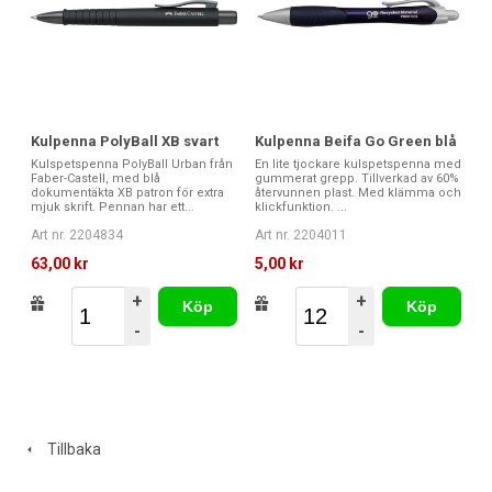
Kulpenna PolyBall XB svart
Kulpenna Beifa Go Green blå
Kulspetspenna PolyBall Urban från
En lite tjockare kulspetspenna med
Faber-Castell, med blå
gummerat grepp. Tillverkad av 60%
dokumentäkta XB patron för extra
återvunnen plast. Med klämma och
mjuk skrift. Pennan har ett...
klickfunktion. ...
Art nr. 2204834
Art nr. 2204011
63,00 kr
5,00 kr
+
+
Köp
Köp
-
-
Tillbaka