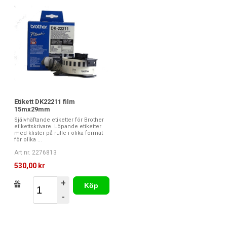
Etikett DK22211 film
15mx29mm
Självhäftande etiketter för Brother
etikettskrivare. Löpande etiketter
med klister på rulle i olika format
för olika ...
Art nr. 2276813
530,00 kr
+
Köp
-