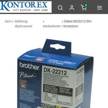
0
Hem
»
Märkning,
»
» Etikett DK22212 film
Skyltmaterial
Märketiketter
15mx62mm