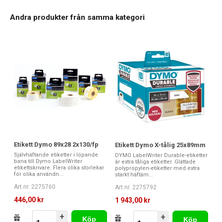
Andra produkter från samma kategori
Etikett Dymo 89x28 2x130/fp
Etikett Dymo X-tålig 25x89mm
Självhäftande etiketter i löpande
DYMO LabelWriter Durable-etiketter
bana till Dymo LabelWriter
är extra tåliga etiketter. Glättade
etikettskrivare. Flera olika storlekar
polypropylen-etiketter med extra
för olika användn...
starkt häftäm...
Art nr. 2275760
Art nr. 2275792
446,00 kr
1 943,00 kr
+
+
Köp
Köp