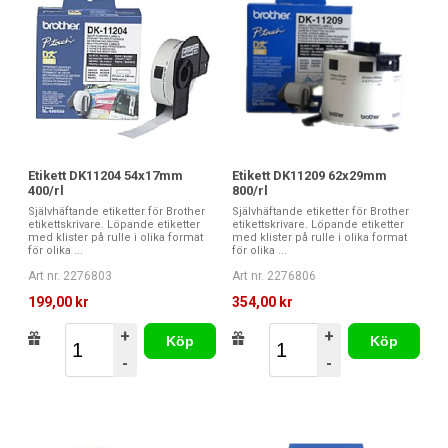
Etikett DK11204 54x17mm
Etikett DK11209 62x29mm
400/rl
800/rl
Självhäftande etiketter för Brother
Självhäftande etiketter för Brother
etikettskrivare. Löpande etiketter
etikettskrivare. Löpande etiketter
med klister på rulle i olika format
med klister på rulle i olika format
för olika ...
för olika ...
Art nr. 2276803
Art nr. 2276806
199,00 kr
354,00 kr
+
+
Köp
Köp
-
-