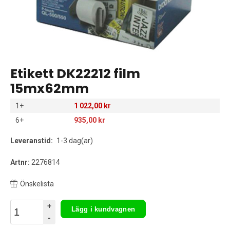
Etikett DK22212 film
15mx62mm
1+
1 022,00 kr
6+
935,00 kr
Leveranstid:
1-3 dag(ar)
Artnr:
2276814
Önskelista
+
Lägg i kundvagnen
-