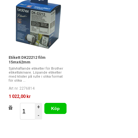
Etikett DK22212 film
15mx62mm
Självhäftande etiketter för Brother
etikettskrivare. Löpande etiketter
med klister på rulle i olika format
för olika ...
Art nr. 2276814
1 022,00 kr
+
Köp
-