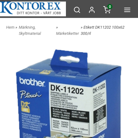
0
Hem
»
Märkning,
»
» Etikett DK11202 100x62
Skyltmaterial
Märketiketter
300/rl