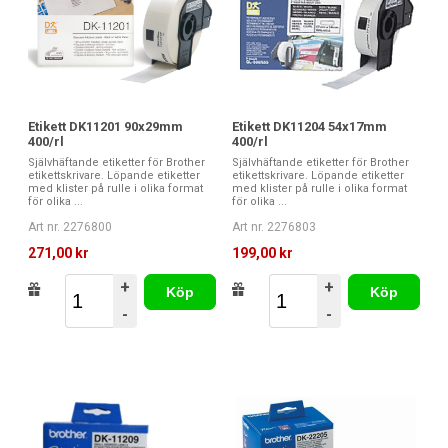
Etikett DK11201 90x29mm
Etikett DK11204 54x17mm
400/rl
400/rl
Självhäftande etiketter för Brother
Självhäftande etiketter för Brother
etikettskrivare. Löpande etiketter
etikettskrivare. Löpande etiketter
med klister på rulle i olika format
med klister på rulle i olika format
för olika ...
för olika ...
Art nr. 2276800
Art nr. 2276803
271,00 kr
199,00 kr
+
+
Köp
Köp
-
-