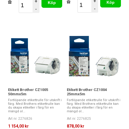
+
+
Köp
Köp
-
-
Etikett Brother CZ1005
Etikett Brother CZ1004
50mmx5m
25mmx5m
Fortlöpande etikettrulle för utskrift i
Fortlöpande etikettrulle för utskrift i
färg. Med Brothers etikettrulle kan
färg. Med Brothers etikettrulle kan
du skapa etiketter i färg för en
du skapa etiketter i färg för en
mängd ol...
mängd ol...
Art nr. 2276826
Art nr. 2276825
1 154,00 kr
878,00 kr