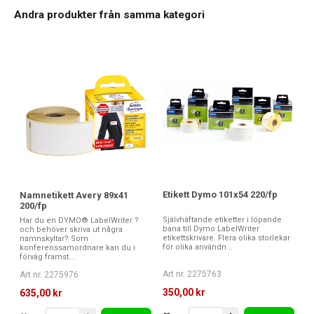
Andra produkter från samma kategori
Etikett Dymo 101x54 220/fp
Namnetikett Avery 89x41
200/fp
Självhäftande etiketter i löpande
Har du en DYMO® LabelWriter ?
bana till Dymo LabelWriter
och behöver skriva ut några
etikettskrivare. Flera olika storlekar
namnskyltar? Som
för olika användn...
konferenssamordnare kan du i
förväg framst...
Art nr. 2275763
Art nr. 2275976
350,00 kr
635,00 kr