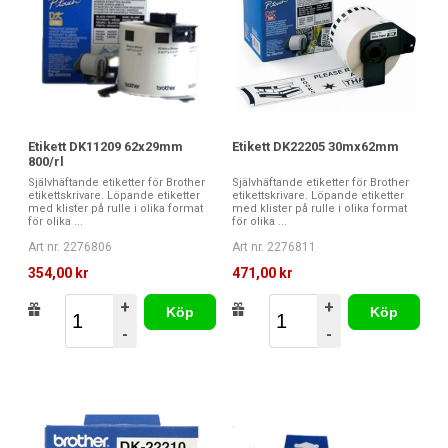
Etikett DK11209 62x29mm
Etikett DK22205 30mx62mm
800/rl
Självhäftande etiketter för Brother
Självhäftande etiketter för Brother
etikettskrivare. Löpande etiketter
etikettskrivare. Löpande etiketter
med klister på rulle i olika format
med klister på rulle i olika format
för olika ...
för olika ...
Art nr. 2276806
Art nr. 2276811
354,00 kr
471,00 kr
+
+
Köp
Köp
-
-