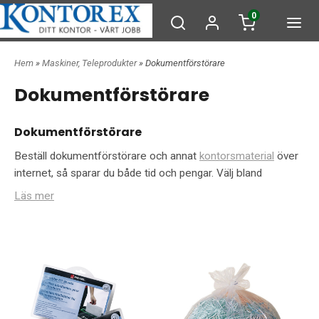
0
Hem
»
Maskiner, Teleprodukter
» Dokumentförstörare
Dokumentförstörare
Dokumentförstörare
Beställ dokumentförstörare och annat
kontorsmaterial
över
internet, så sparar du både tid och pengar. Välj bland
modeller som Rexel V65, en dokumentförstörare med
Läs mer
cross-cut och 23 liters papperskorg, Rexel V35WS, en
mindre modell med god skärkapacitet och 18 liters
papperskorg, Rexel Prostyle, en dokumentförstörare med
snygg design och mycket god kapacitet som rymmer 300 ark
och som även strimlar kreditkort, och Intimus 32 SC, en
dokumentförstörare som klarar både gem och klammer och
har kapacitet för upp till 18 A4-ark per körning. Här hittar du