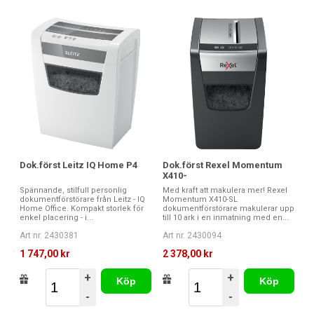
Dok.först Leitz IQ Home P4
Dok.först Rexel Momentum
X410-
Spännande, stilfull personlig
Med kraft att makulera mer! Rexel
dokumentförstörare från Leitz - IQ
Momentum X410-SL
Home Office. Kompakt storlek för
dokumentförstörare makulerar upp
enkel placering - i...
till 10 ark i en inmatning med en...
Art nr. 2430381
Art nr. 2430094
1 747,00 kr
2 378,00 kr
+
+
Köp
Köp
-
-