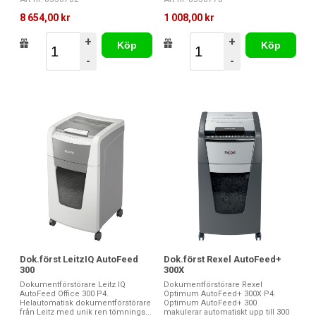
8 654,00 kr
1 008,00 kr
+
+
Köp
Köp
-
-
Dok.först LeitzIQ AutoFeed
Dok.först Rexel AutoFeed+
300
300X
Dokumentförstörare Leitz IQ
Dokumentförstörare Rexel
AutoFeed Office 300 P4.
Optimum AutoFeed+ 300X P4.
Helautomatisk dokumentförstörare
Optimum AutoFeed+ 300
från Leitz med unik ren tömnings...
makulerar automatiskt upp till 300