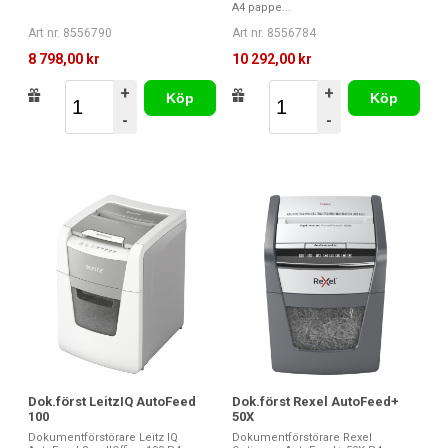
A4 pappe...
Art nr. 8556790
Art nr. 8556784
8 798,00 kr
10 292,00 kr
+
+
Köp
Köp
-
-
Dok.först LeitzIQ AutoFeed
Dok.först Rexel AutoFeed+
100
50X
Dokumentförstörare Leitz IQ
Dokumentförstörare Rexel