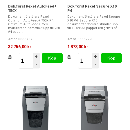
Dok.först Rexel AutoFeed+
Dok.först Rexel Secure X10
750X
P4
Dokumentförstörare Rexel
Dokumentförstörare Rexel Secure
Optimum AutoFeed+ 750X P4.
X10 P4. Secure X10
Optimum AutoFeed+ 750X
dokumentförstörare strimlar upp
makulerar automatiskt upp till 750
till 10 ark A4-papper (80 g/m²) på...
A4 papp...
Art nr. 8556787
Art nr. 8556779
32 756,00 kr
1 878,00 kr
+
+
Köp
Köp
-
-