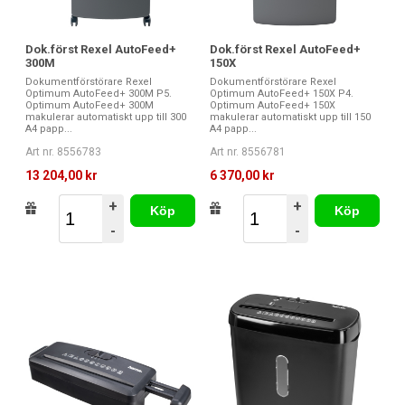
Dok.först Rexel AutoFeed+
Dok.först Rexel AutoFeed+
300M
150X
Dokumentförstörare Rexel
Dokumentförstörare Rexel
Optimum AutoFeed+ 300M P5.
Optimum AutoFeed+ 150X P4.
Optimum AutoFeed+ 300M
Optimum AutoFeed+ 150X
makulerar automatiskt upp till 300
makulerar automatiskt upp till 150
A4 papp...
A4 papp...
Art nr. 8556783
Art nr. 8556781
13 204,00 kr
6 370,00 kr
+
+
Köp
Köp
-
-