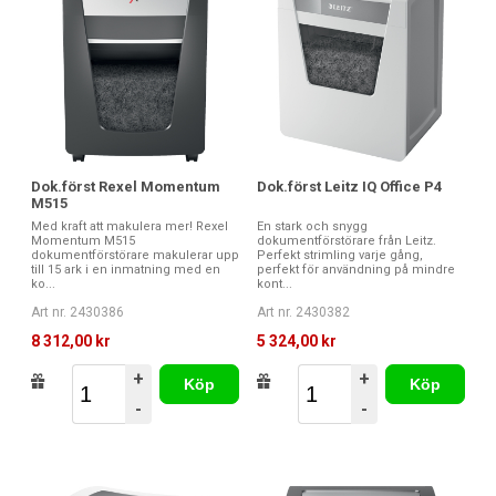
Dok.först Rexel Momentum
Dok.först Leitz IQ Office P4
M515
Med kraft att makulera mer! Rexel
En stark och snygg
Momentum M515
dokumentförstörare från Leitz.
dokumentförstörare makulerar upp
Perfekt strimling varje gång,
till 15 ark i en inmatning med en
perfekt för användning på mindre
ko...
kont...
Art nr. 2430386
Art nr. 2430382
8 312,00 kr
5 324,00 kr
+
+
Köp
Köp
-
-