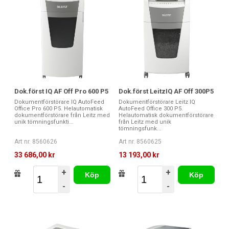
Dok.först IQ AF Off Pro 600 P5
Dok.först LeitzIQ AF Off 300P5
Dokumentförstörare IQ AutoFeed
Dokumentförstörare Leitz IQ
Office Pro 600 P5. Helautomatisk
AutoFeed Office 300 P5.
dokumentförstörare från Leitz med
Helautomatisk dokumentförstörare
unik tömningsfunkti...
från Leitz med unik
tömningsfunk...
Art nr. 8560626
Art nr. 8560625
33 686,00 kr
13 193,00 kr
+
+
Köp
Köp
-
-