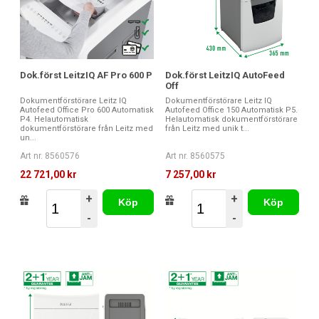
Dok.först LeitzIQ AF Pro 600 P
Dok.först LeitzIQ AutoFeed
Off
Dokumentförstörare Leitz IQ
Dokumentförstörare Leitz IQ
Autofeed Office Pro 600 Automatisk
Autofeed Office 150 Automatisk P5.
P4. Helautomatisk
Helautomatisk dokumentförstörare
dokumentförstörare från Leitz med
från Leitz med unik t...
un...
Art nr. 8560576
Art nr. 8560575
22 721,00 kr
7 257,00 kr
+
+
Köp
Köp
-
-