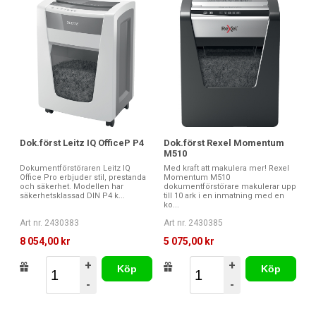
Dok.först Leitz IQ OfficeP P4
Dok.först Rexel Momentum
M510
Dokumentförstöraren Leitz IQ
Med kraft att makulera mer! Rexel
Office Pro erbjuder stil, prestanda
Momentum M510
och säkerhet. Modellen har
dokumentförstörare makulerar upp
säkerhetsklassad DIN P4 k...
till 10 ark i en inmatning med en
ko...
Art nr. 2430383
Art nr. 2430385
8 054,00 kr
5 075,00 kr
+
+
Köp
Köp
-
-