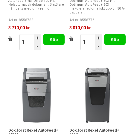
AutoFeed SmallOffice 100 P4.
Optimum AutoFeed+ 50X P4.
Helautomatisk dokumentförstörare
Optimum AutoFeed+ 50X
från Leitz med unik ren töm...
makulerar automatiskt upp till 50 A4
pappers...
Art nr. 8556788
Art nr. 8556776
3 710,00 kr
3 010,00 kr
+
+
Köp
Köp
-
-
Dok.först Rexel AutoFeed+
Dok.först Rexel AutoFeed+