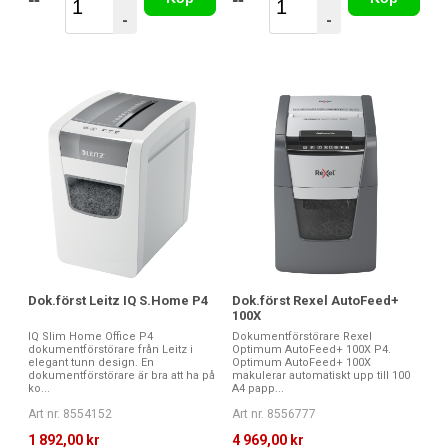
-
-
Dok.först Leitz IQ S.Home P4
Dok.först Rexel AutoFeed+
100X
IQ Slim Home Office P4
Dokumentförstörare Rexel
dokumentförstörare från Leitz i
Optimum AutoFeed+ 100X P4.
elegant tunn design. En
Optimum AutoFeed+ 100X
dokumentförstörare är bra att ha på
makulerar automatiskt upp till 100
ko...
A4 papp...
Art nr. 8554152
Art nr. 8556777
1 892,00 kr
4 969,00 kr