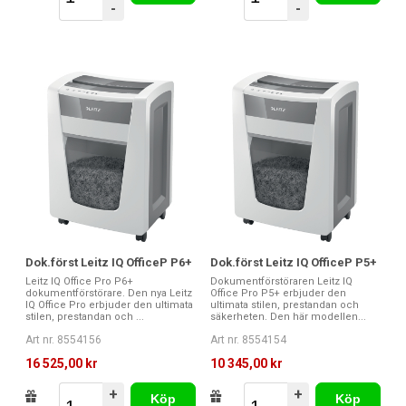
-
-
Dok.först Leitz IQ OfficeP P6+
Dok.först Leitz IQ OfficeP P5+
Leitz IQ Office Pro P6+
Dokumentförstöraren Leitz IQ
dokumentförstörare. Den nya Leitz
Office Pro P5+ erbjuder den
IQ Office Pro erbjuder den ultimata
ultimata stilen, prestandan och
stilen, prestandan och ...
säkerheten. Den här modellen...
Art nr. 8554156
Art nr. 8554154
16 525,00 kr
10 345,00 kr
+
+
Köp
Köp