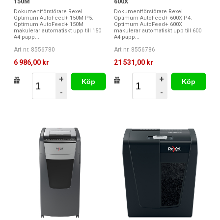
150M
600X
Dokumentförstörare Rexel
Dokumentförstörare Rexel
Optimum AutoFeed+ 150M P5.
Optimum AutoFeed+ 600X P4.
Optimum AutoFeed+ 150M
Optimum AutoFeed+ 600X
makulerar automatiskt upp till 150
makulerar automatiskt upp till 600
A4 papp...
A4 papp...
Art nr. 8556780
Art nr. 8556786
6 986,00 kr
21 531,00 kr
+
+
Köp
Köp
-
-