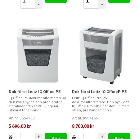
-
-
Dok.först Leitz IQ Office P5
Dok.först Leitz IQ OfficeP P5
IQ Office P5 dokumentförstörare är
Leitz IQ Office Pro P5
den nya snygga och problemfria
dokumentförstörare. Den nya Leitz
strimlaren från Leitz. Fungerar
IQ Office Pro erbjuder den ultimata
utmärkt för användn...
stilen, prestandan och s...
Art nr. 8554153
Art nr. 8554155
5 696,00 kr
8 700,00 kr
+
+
Köp
Köp