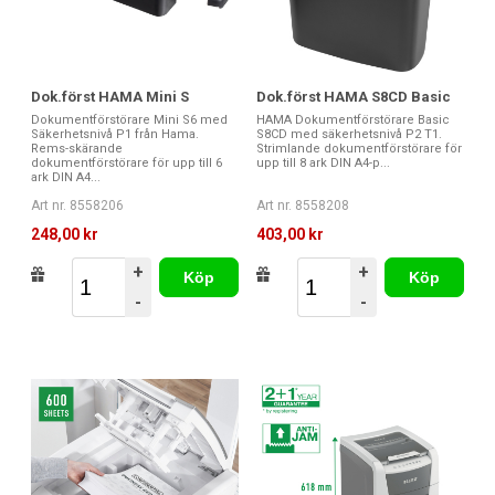
Dok.först HAMA Mini S
Dok.först HAMA S8CD Basic
Dokumentförstörare Mini S6 med
HAMA Dokumentförstörare Basic
Säkerhetsnivå P1 från Hama.
S8CD med säkerhetsnivå P2 T1.
Rems-skärande
Strimlande dokumentförstörare för
dokumentförstörare för upp till 6
upp till 8 ark DIN A4-p...
ark DIN A4...
Art nr. 8558206
Art nr. 8558208
248,00 kr
403,00 kr
+
+
Köp
Köp
-
-