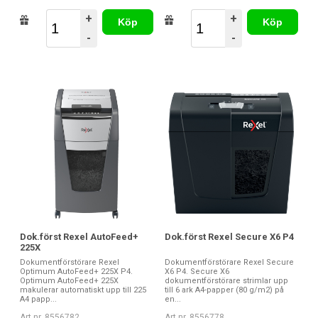
+
+
Köp
Köp
-
-
Dok.först Rexel AutoFeed+
Dok.först Rexel Secure X6 P4
225X
Dokumentförstörare Rexel
Dokumentförstörare Rexel Secure
Optimum AutoFeed+ 225X P4.
X6 P4. Secure X6
Optimum AutoFeed+ 225X
dokumentförstörare strimlar upp
makulerar automatiskt upp till 225
till 6 ark A4-papper (80 g/m2) på
A4 papp...
en...
Art nr. 8556782
Art nr. 8556778