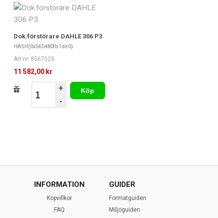
Dok.förstörare DAHLE 306 P3
HASH(0x565480fb1de0)
Art nr. 8567525
11 582,00 kr
+
Köp
-
INFORMATION
GUIDER
Köpvillkor
Formatguiden
FAQ
Miljöguiden