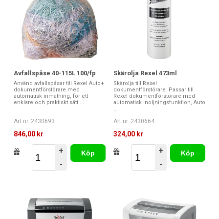
mängder information som är under sekretess finns. Hos oss
kan du köpa dokumentförstörare från till exempel Fellowes,
Rexel, Leitz och Office Depot. Produkterna är i olika
prisklasser, storlekar och med olika funktioner.
Avfallspåse 40-115L 100/fp
Skärolja Rexel 473ml
Använd avfallspåsar till Rexel Auto+
Skärolja till Rexel
dokumentförstörare med
dokumentförstörare. Passar till
automatisk inmatning, för ett
Rexel dokumentförstörare med
enklare och praktiskt sätt ...
automatisk inoljningsfunktion, Auto
...
Art nr. 2430693
Art nr. 2430664
846,00 kr
324,00 kr
+
+
Köp
Köp
-
-