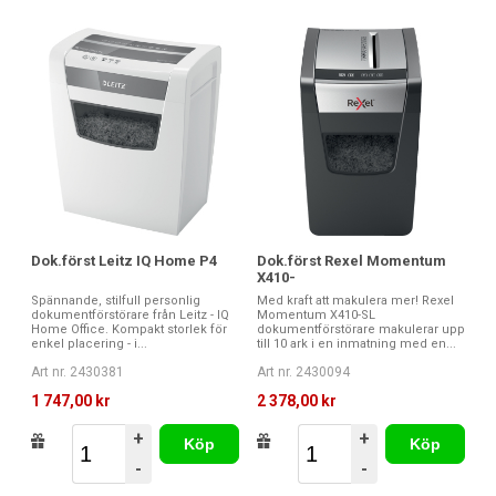
Dok.först Leitz IQ Home P4
Dok.först Rexel Momentum
X410-
Spännande, stilfull personlig
Med kraft att makulera mer! Rexel
dokumentförstörare från Leitz - IQ
Momentum X410-SL
Home Office. Kompakt storlek för
dokumentförstörare makulerar upp
enkel placering - i...
till 10 ark i en inmatning med en...
Art nr. 2430381
Art nr. 2430094
1 747,00 kr
2 378,00 kr
+
+
Köp
Köp
-
-