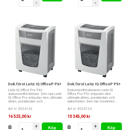
-
-
Dok.först Leitz IQ OfficeP P6+
Dok.först Leitz IQ OfficeP P5+
Leitz IQ Office Pro P6+
Dokumentförstöraren Leitz IQ
dokumentförstörare. Den nya Leitz
Office Pro P5+ erbjuder den
IQ Office Pro erbjuder den ultimata
ultimata stilen, prestandan och
stilen, prestandan och ...
säkerheten. Den här modellen...
Art nr. 8554156
Art nr. 8554154
16 525,00 kr
10 345,00 kr
+
+
Köp
Köp