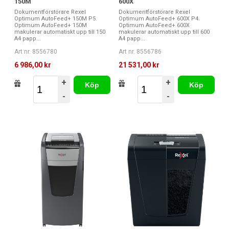
150M
600X
Dokumentförstörare Rexel
Dokumentförstörare Rexel
Optimum AutoFeed+ 150M P5.
Optimum AutoFeed+ 600X P4.
Optimum AutoFeed+ 150M
Optimum AutoFeed+ 600X
makulerar automatiskt upp till 150
makulerar automatiskt upp till 600
A4 papp...
A4 papp...
Art nr. 8556780
Art nr. 8556786
6 986,00 kr
21 531,00 kr
+
+
Köp
Köp
-
-