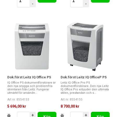
-
-
Dok.först Leitz IQ Office P5
Dok.först Leitz IQ OfficeP P5
IQ Office P5 dokumentförstörare är
Leitz IQ Office Pro P5
den nya snygga och problemfria
dokumentförstörare. Den nya Leitz
strimlaren från Leitz. Fungerar
IQ Office Pro erbjuder den ultimata
utmärkt för användn...
stilen, prestandan och s...
Art nr. 8554153
Art nr. 8554155
5 696,00 kr
8 700,00 kr
+
+
Köp
Köp