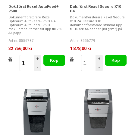
Dok.först Rexel AutoFeed+
Dok.först Rexel Secure X10
750X
P4
Dokumentförstörare Rexel
Dokumentförstörare Rexel Secure
Optimum AutoFeed+ 750X P4.
X10 P4. Secure X10
Optimum AutoFeed+ 750X
dokumentförstörare strimlar upp
makulerar automatiskt upp till 750
till 10 ark A4-papper (80 g/m²) på...
A4 papp...
Art nr. 8556787
Art nr. 8556779
32 756,00 kr
1 878,00 kr
+
+
Köp
Köp
-
-