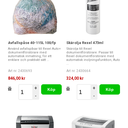
mängder information som är under sekretess finns. Hos oss
kan du köpa dokumentförstörare från till exempel Fellowes,
Rexel, Leitz och Office Depot. Produkterna är i olika
prisklasser, storlekar och med olika funktioner.
Avfallspåse 40-115L 100/fp
Skärolja Rexel 473ml
Använd avfallspåsar till Rexel Auto+
Skärolja till Rexel
dokumentförstörare med
dokumentförstörare. Passar till
automatisk inmatning, för ett
Rexel dokumentförstörare med
enklare och praktiskt sätt ...
automatisk inoljningsfunktion, Auto
...
Art nr. 2430693
Art nr. 2430664
846,00 kr
324,00 kr
+
+
Köp
Köp
-
-