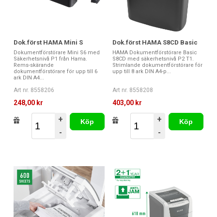
Dok.först HAMA Mini S
Dok.först HAMA S8CD Basic
Dokumentförstörare Mini S6 med
HAMA Dokumentförstörare Basic
Säkerhetsnivå P1 från Hama.
S8CD med säkerhetsnivå P2 T1.
Rems-skärande
Strimlande dokumentförstörare för
dokumentförstörare för upp till 6
upp till 8 ark DIN A4-p...
ark DIN A4...
Art nr. 8558206
Art nr. 8558208
248,00 kr
403,00 kr
+
+
Köp
Köp
-
-