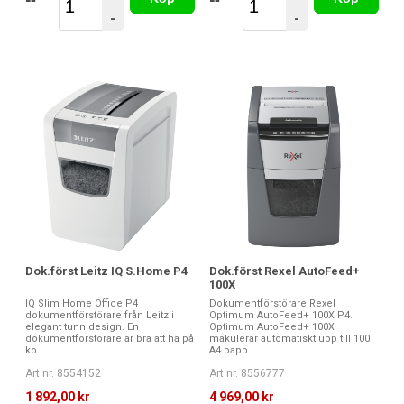
-
-
Dok.först Leitz IQ S.Home P4
Dok.först Rexel AutoFeed+
100X
IQ Slim Home Office P4
Dokumentförstörare Rexel
dokumentförstörare från Leitz i
Optimum AutoFeed+ 100X P4.
elegant tunn design. En
Optimum AutoFeed+ 100X
dokumentförstörare är bra att ha på
makulerar automatiskt upp till 100
ko...
A4 papp...
Art nr. 8554152
Art nr. 8556777
1 892,00 kr
4 969,00 kr