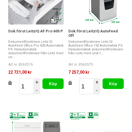
Dok.först LeitzIQ AF Pro 600 P
Dok.först LeitzIQ AutoFeed
Off
Dokumentförstörare Leitz IQ
Dokumentförstörare Leitz IQ
Autofeed Office Pro 600 Automatisk
Autofeed Office 150 Automatisk P5.
P4. Helautomatisk
Helautomatisk dokumentförstörare
dokumentförstörare från Leitz med
från Leitz med unik t...
un...
Art nr. 8560576
Art nr. 8560575
22 721,00 kr
7 257,00 kr
+
+
Köp
Köp
-
-