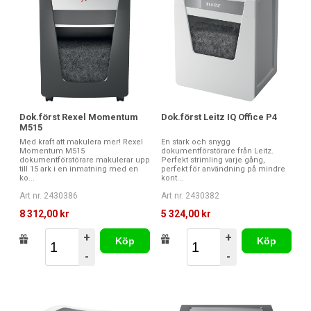
Dok.först Rexel Momentum
Dok.först Leitz IQ Office P4
M515
Med kraft att makulera mer! Rexel
En stark och snygg
Momentum M515
dokumentförstörare från Leitz.
dokumentförstörare makulerar upp
Perfekt strimling varje gång,
till 15 ark i en inmatning med en
perfekt för användning på mindre
ko...
kont...
Art nr. 2430386
Art nr. 2430382
8 312,00 kr
5 324,00 kr
+
+
Köp
Köp
-
-