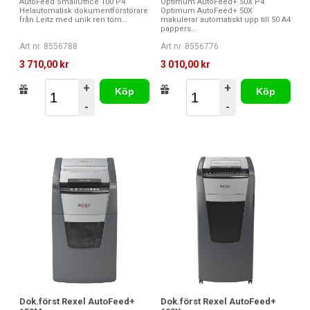
AutoFeed SmallOffice 100 P4.
Optimum AutoFeed+ 50X P4.
Helautomatisk dokumentförstörare
Optimum AutoFeed+ 50X
från Leitz med unik ren töm...
makulerar automatiskt upp till 50 A4
pappers...
Art nr. 8556788
Art nr. 8556776
3 710,00 kr
3 010,00 kr
+
+
Köp
Köp
-
-
Dok.först Rexel AutoFeed+
Dok.först Rexel AutoFeed+