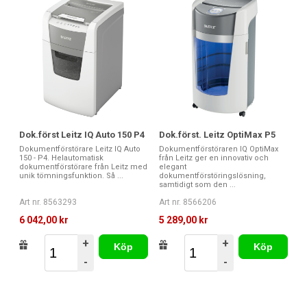
Dok.först Leitz IQ Auto 150 P4
Dok.först. Leitz OptiMax P5
Dokumentförstörare Leitz IQ Auto
Dokumentförstöraren IQ OptiMax
150 - P4. Helautomatisk
från Leitz ger en innovativ och
dokumentförstörare från Leitz med
elegant
unik tömningsfunktion. Så ...
dokumentförstöringslösning,
samtidigt som den ...
Art nr. 8563293
Art nr. 8566206
6 042,00 kr
5 289,00 kr
+
+
Köp
Köp
-
-