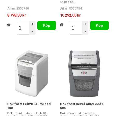
A4 pappe...
Art nr. 8556790
Art nr. 8556784
8 798,00 kr
10 292,00 kr
+
+
Köp
Köp
-
-
Dok.först LeitzIQ AutoFeed
Dok.först Rexel AutoFeed+
100
50X
Dokumentförstörare Leitz IQ
Dokumentförstörare Rexel