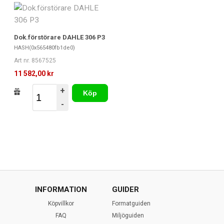
Dok.förstörare DAHLE 306 P3
HASH(0x565480fb1de0)
Art nr. 8567525
11 582,00 kr
+
Köp
-
INFORMATION
GUIDER
Köpvillkor
Formatguiden
FAQ
Miljöguiden