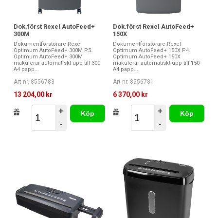
Dok.först Rexel AutoFeed+
Dok.först Rexel AutoFeed+
300M
150X
Dokumentförstörare Rexel
Dokumentförstörare Rexel
Optimum AutoFeed+ 300M P5.
Optimum AutoFeed+ 150X P4.
Optimum AutoFeed+ 300M
Optimum AutoFeed+ 150X
makulerar automatiskt upp till 300
makulerar automatiskt upp till 150
A4 papp...
A4 papp...
Art nr. 8556783
Art nr. 8556781
13 204,00 kr
6 370,00 kr
+
+
Köp
Köp
-
-