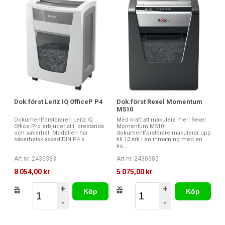
Dok.först Leitz IQ OfficeP P4
Dok.först Rexel Momentum
M510
Dokumentförstöraren Leitz IQ
Med kraft att makulera mer! Rexel
Office Pro erbjuder stil, prestanda
Momentum M510
och säkerhet. Modellen har
dokumentförstörare makulerar upp
säkerhetsklassad DIN P4 k...
till 10 ark i en inmatning med en
ko...
Art nr. 2430383
Art nr. 2430385
8 054,00 kr
5 075,00 kr
+
+
Köp
Köp
-
-