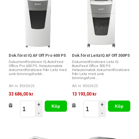
Dok.först IQ AF Off Pro 600 P5
Dok.först LeitzIQ AF Off 300P5
Dokumentförstörare IQ AutoFeed
Dokumentförstörare Leitz IQ
Office Pro 600 P5. Helautomatisk
AutoFeed Office 300 P5.
dokumentförstörare från Leitz med
Helautomatisk dokumentförstörare
unik tömningsfunkti...
från Leitz med unik
tömningsfunk...
Art nr. 8560626
Art nr. 8560625
33 686,00 kr
13 193,00 kr
+
+
Köp
Köp
-
-