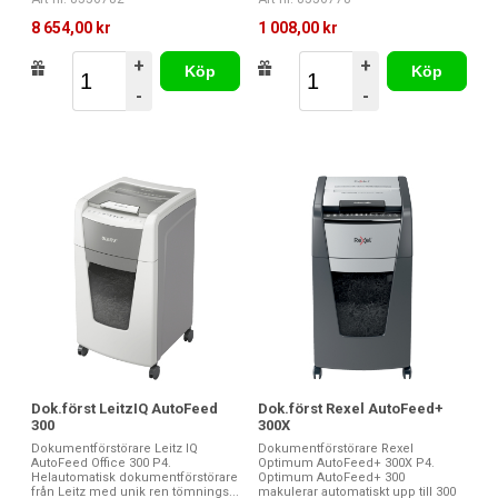
8 654,00 kr
1 008,00 kr
+
+
Köp
Köp
-
-
Dok.först LeitzIQ AutoFeed
Dok.först Rexel AutoFeed+
300
300X
Dokumentförstörare Leitz IQ
Dokumentförstörare Rexel
AutoFeed Office 300 P4.
Optimum AutoFeed+ 300X P4.
Helautomatisk dokumentförstörare
Optimum AutoFeed+ 300
från Leitz med unik ren tömnings...
makulerar automatiskt upp till 300