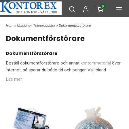
0
Hem
»
Maskiner, Teleprodukter
» Dokumentförstörare
Dokumentförstörare
Dokumentförstörare
Beställ dokumentförstörare och annat
kontorsmaterial
över
internet, så sparar du både tid och pengar. Välj bland
modeller som Rexel V65, en dokumentförstörare med
Läs mer
cross-cut och 23 liters papperskorg, Rexel V35WS, en
mindre modell med god skärkapacitet och 18 liters
papperskorg, Rexel Prostyle, en dokumentförstörare med
snygg design och mycket god kapacitet som rymmer 300 ark
och som även strimlar kreditkort, och Intimus 32 SC, en
dokumentförstörare som klarar både gem och klammer och
har kapacitet för upp till 18 A4-ark per körning. Här hittar du