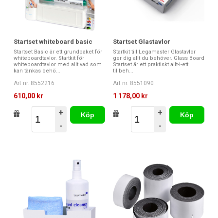
Startset whiteboard basic
Startset Glastavlor
Startset Basic är ett grundpaket för
Startkit till Legamaster Glastavlor
whiteboardtavlor. Startkit för
ger dig allt du behöver. Glass Board
whiteboardtavlor med allt vad som
Startset är ett praktiskt allt-i-ett
kan tänkas behö...
tillbeh...
Art nr. 8552216
Art nr. 8551090
610,00 kr
1 178,00 kr
+
+
Köp
Köp
-
-