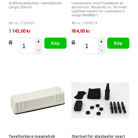
Ordförandeklubba i valnötsfinish.
Laserpekare med Punktlaser av
Längd 255mm.
aluminium. Räckvidd ca. 50 meter.
Uppfyller kraven för Laserklass II,
enligt EN60825-1:...
Art nr. 2760600
Art nr. 2409018
1 143,00 kr
954,00 kr
+
+
Köp
Köp
-
-
Taveltorkare magnetisk
Startset för glastavlor svart