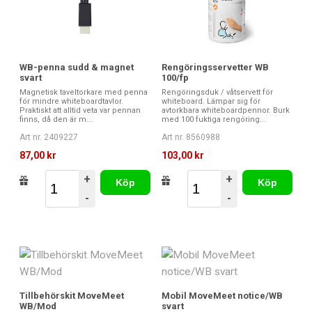
WB-penna sudd & magnet
Rengöringsservetter WB
svart
100/fp
Magnetisk taveltorkare med penna
Rengöringsduk / våtservett för
för mindre whiteboardtavlor.
whiteboard. Lämpar sig för
Praktiskt att alltid veta var pennan
avtorkbara whiteboardpennor. Burk
finns, då den är m...
med 100 fuktiga rengöring...
Art nr. 2409227
Art nr. 8560988
87,00 kr
103,00 kr
+
+
Köp
Köp
-
-
Tillbehörskit MoveMeet
Mobil MoveMeet notice/WB
WB/Mod
svart