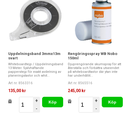
Uppdelningsband 3mmx13m
Rengöringsspray WB Nobo
svart
150ml
Whiteboardtejp / Uppdelningsband
Djuprengörande skumspray för att
13 Meter. Självhäftande
återställa och förbättra utseendet
papperstejp för exakt avdelning av
på whiteboardtavlor där ytan inte
planeringstavlor och whit...
har underhållit...
Art nr. 8563316
Art nr. 8565516
135,00 kr
245,00 kr
+
+
Köp
Köp
-
-