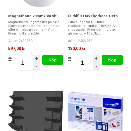
Magnetband 20mmx3m vit
Suddfilt t taveltorkare 10/fp
Magnetband Legamaster på rulle.
Extra suddfiltar till Lintex
Skrivbara med permanent marker
taveltorkare - artikel 2409252. Är
eller whiteboardpenna. -- Vit --
anpassade för rengörning utav
Finns i olika bredde...
glastavlor. -- 10 st/fp...
Art nr. 2480250
Art nr. 2409253
597,00 kr
130,00 kr
+
+
Köp
Köp
-
-