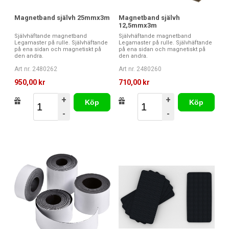
Magnetband självh 25mmx3m
Magnetband självh
12,5mmx3m
Självhäftande magnetband
Självhäftande magnetband
Legamaster på rulle. Självhäftande
Legamaster på rulle. Självhäftande
på ena sidan och magnetiskt på
på ena sidan och magnetiskt på
den andra.
den andra.
Art nr. 2480262
Art nr. 2480260
950,00 kr
710,00 kr
+
+
Köp
Köp
-
-