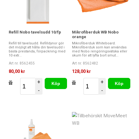
Refill Nobo tavelsudd 10/fp
Mikrofiberduk WB Nobo
orange
Refill till tavelsudd. Refilldynor gör
Mikrofiberduk Whiteboard.
det möjligt att hålla din tavelsudd i
Mikrofiberduk som kan användas
bästa prestanda, förpackning med
med Nobo rengöringsvätska eller
10 extr...
skum för att lyfta bort smut...
Art nr. 8562455
Art nr. 8562482
80,00 kr
128,00 kr
+
+
Köp
Köp
-
-