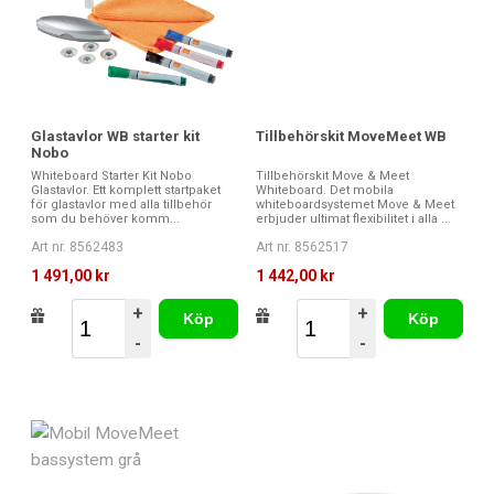
Glastavlor WB starter kit
Tillbehörskit MoveMeet WB
Nobo
Whiteboard Starter Kit Nobo
Tillbehörskit Move & Meet
Glastavlor. Ett komplett startpaket
Whiteboard. Det mobila
för glastavlor med alla tillbehör
whiteboardsystemet Move & Meet
som du behöver komm...
erbjuder ultimat flexibilitet i alla ...
Art nr. 8562483
Art nr. 8562517
1 491,00 kr
1 442,00 kr
+
+
Köp
Köp
-
-