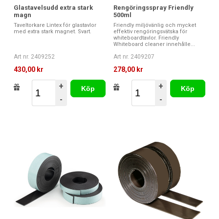
Glastavelsudd extra stark
Rengöringsspray Friendly
magn
500ml
Taveltorkare Lintex för glastavlor
Friendly miljövänlig och mycket
med extra stark magnet. Svart.
effektiv rengöringsvätska för
whiteboardtavlor. Friendly
Whiteboard cleaner innehålle...
Art nr. 2409252
Art nr. 2409207
430,00 kr
278,00 kr
+
+
Köp
Köp
-
-