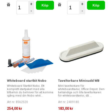
+
+
Köp
Köp
-
-
Whiteboard startkit Nobo
Taveltorkare Minisudd WB
Whiteboard Startkit Nobo. Ett
Mini taveltorkare för
komplett startpaket med alla
whiteboardtavlor, Office Depot. Den
tillbehör du behöver för att komma
behändiga och lilla taveltorkaren
igång med din Nobo whit...
för whiteboardtavlor, då ...
Art nr. 8562520
Art nr. 2409180
254,00 kr
183,00 kr