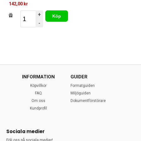
142,00 kr
+
Köp
-
INFORMATION
GUIDER
Köpvillkor
Formatguiden
FAQ
Miljöguiden
Om oss
Dokumentförstörare
Kundprofil
Sociala medier
Följ oss på sociala medier!