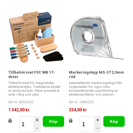
Tillbehörsset FSC WB 17-
Markeringstejp MS-27 2,5mm
delar
röd
Tillbehörsset för magnetiska
Självhäftande markeringstejp från
whiteboardytor. Trädelarna består
Legamaster för egen eller
av lackerad bok. Varje produkt är
kompletterande uppdelning av
unik i färg och utse...
whiteboardtavlor och planeri...
Art nr. 8566560
Art nr. 2480292
1 342,00 kr
334,00 kr
+
+
Köp
Köp
-
-