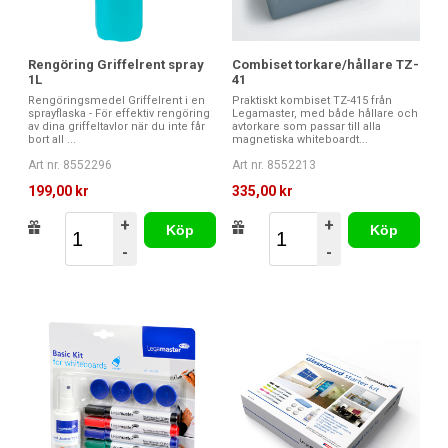
Rengöring Griffelrent spray
Combiset torkare/hållare TZ-
1L
41
Rengöringsmedel Griffelrent i en
Praktiskt kombiset TZ-415 från
sprayflaska - För effektiv rengöring
Legamaster, med både hållare och
av dina griffeltavlor när du inte får
avtorkare som passar till alla
bort all ...
magnetiska whiteboardt...
Art nr. 8552296
Art nr. 8552213
199,00 kr
335,00 kr
+
+
Köp
Köp
-
-