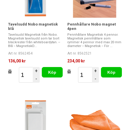
Tavelsudd Nobo magnetisk
Pennhållare Nobo magnet
blå
4pen
Tavelsudd Magnetisk från Nobo.
Pennhållare Magnetisk 4 pennor.
Magnetisk tavelsudd som tar bort
Magnetisk pennhållare som
bläckrester från whiteboardytan. --
rymmer 4 pennor med max 20 mm
Blå -- MagnetiskD...
diameter -- Magnetisk -- För ...
Art nr. 8562454
Art nr. 8562521
136,00 kr
234,00 kr
+
+
Köp
Köp
-
-