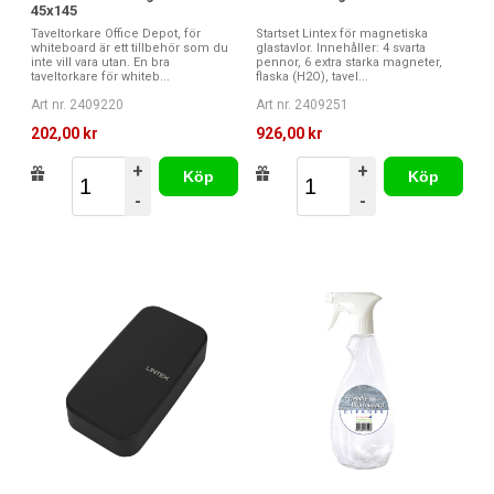
45x145
Taveltorkare Office Depot, för
Startset Lintex för magnetiska
whiteboard är ett tillbehör som du
glastavlor. Innehåller: 4 svarta
inte vill vara utan. En bra
pennor, 6 extra starka magneter,
taveltorkare för whiteb...
flaska (H2O), tavel...
Art nr. 2409220
Art nr. 2409251
202,00 kr
926,00 kr
+
+
Köp
Köp
-
-