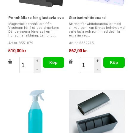
Pennhållare för glastavla sva
Startset whiteboard
Magnetisk pennhållare från
Startset för whiteboardtavlor med
Visuteam för 4 st. boardmarkers.
allt vad som kan tänkas behövas vid
Där pennorna förvaras i en
varje tavla och rum, med det lilla
horisontell riktning. Lämpligt...
extra än vad...
Art nr. 8551079
Art nr. 8552215
510,00 kr
862,00 kr
+
+
Köp
Köp
-
-