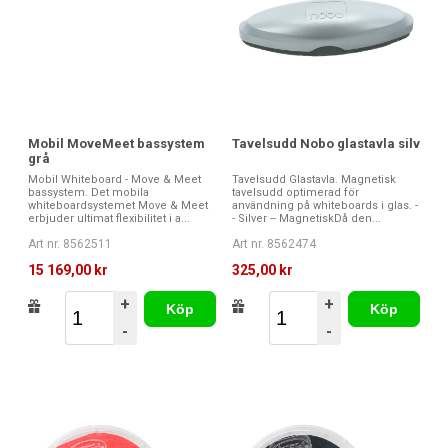
Mobil MoveMeet bassystem
Tavelsudd Nobo glastavla silv
grå
Mobil Whiteboard - Move & Meet
Tavelsudd Glastavla. Magnetisk
bassystem. Det mobila
tavelsudd optimerad för
whiteboardsystemet Move & Meet
användning på whiteboards i glas. -
erbjuder ultimat flexibilitet i a...
- Silver -- MagnetiskDå den...
Art nr. 8562511
Art nr. 8562474
15 169,00 kr
325,00 kr
+
+
Köp
Köp
-
-