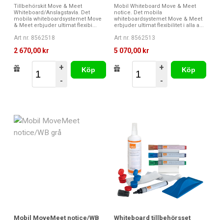
Tillbehörskit Move & Meet
Mobil Whiteboard Move & Meet
Whiteboard/Anslagstavla. Det
notice. Det mobila
mobila whiteboardsystemet Move
whiteboardsystemet Move & Meet
& Meet erbjuder ultimat flexibi...
erbjuder ultimat flexibilitet i alla a...
Art nr. 8562518
Art nr. 8562513
2 670,00 kr
5 070,00 kr
+
+
Köp
Köp
-
-
Mobil MoveMeet notice/WB
Whiteboard tillbehörsset