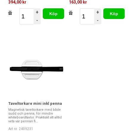
394,00 kr
163,00 kr
+
+
Köp
Köp
-
-
Taveltorkare mini inkl penna
Magnetisk taveltorkare med både
sudd och penna, för mindre
whiteboardtavlor. Praktiskt att alltid
veta var pennan fi...
Art nr. 2409231