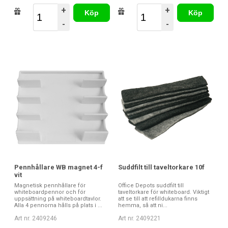
+
+
Köp
Köp
-
-
Pennhållare WB magnet 4-f
Suddfilt till taveltorkare 10f
vit
Magnetisk pennhållare för
Office Depots suddfilt till
whiteboardpennor och för
taveltorkare för whiteboard. Viktigt
uppsättning på whiteboardtavlor.
att se till att refilldukarna finns
Alla 4 pennorna hålls på plats i ...
hemma, så att ni...
Art nr. 2409246
Art nr. 2409221