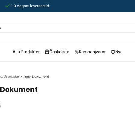
1-3 dagars leveranstid
Alla Produkter
Önskelista
Kampanjvaror
Nya
bordsartiklar
» Tejp- Dokument
 Dokument