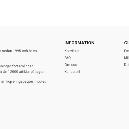
INFORMATION
G
en sedan 1995 och är en
Köpvillkor
Fo
FAQ
Mi
Om oss
Do
eningar, församlingar,
r än 12000 artiklar på lager.
Kundprofil
ner, kopieringspapper, möbler,