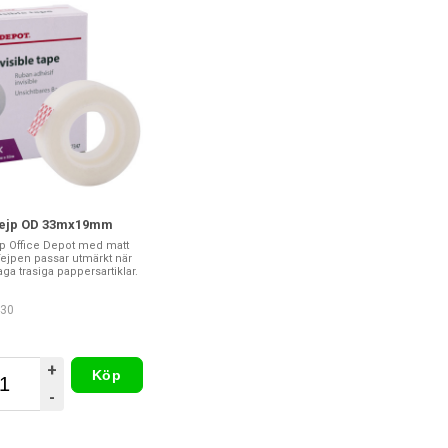
ejp OD 33mx19mm
 Office Depot med matt
 Tejpen passar utmärkt när
ga trasiga pappersartiklar.
430
+
Köp
-