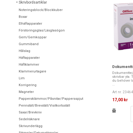
Skrivbordsartiklar
Noteringsblock/Blockkuber
Boxar
Elhäftapparater
Förstoringsglas/Läsglasögon
Gem/Gemkoppar
Gummiband
Hålslag
Häftapparater
Häftklammer
Dokumentt
Klammerurtagare
Dokumenttejp
skrivbar yta.
Lim
du behöver la
...
Korrigering
Magneter
Art nr. 2346
Pappersklämmor/Påsnitar/Pappersspjut
17,00 kr
Pennställ/Brevställ/Visitkortsställ
Saxar/Brevkniv
Sedelräknare
Skrivunderlägg
Stämplar/Datumstämplar