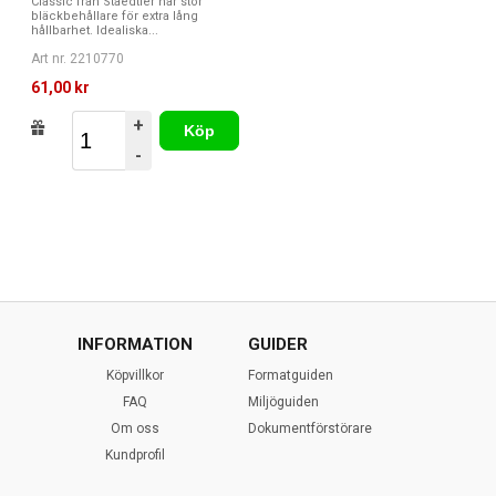
Classic från Staedtler har stor
bläckbehållare för extra lång
hållbarhet. Idealiska...
Art nr. 2210770
61,00 kr
+
Köp
-
INFORMATION
GUIDER
Köpvillkor
Formatguiden
FAQ
Miljöguiden
Om oss
Dokumentförstörare
Kundprofil