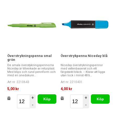
Överstrykningspenna smal
Överstrykpenna Niceday blå
grön
De smala överstykningspennorna
Niceday överstrykningspennor
Niceday är tillverkade av returplast.
med vattenbaserat och ett
Med klips och rund pennform och
färgstarkt bläck. -- Klarar att ligga
med en snedskure...
utan lock i minst 48 ti...
Art nr. 2210643
Art nr. 2210431
5,00 kr
4,00 kr
+
+
Köp
Köp
-
-