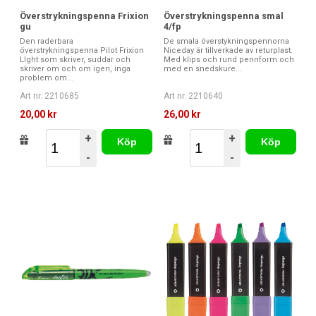
Överstrykningspenna Frixion
Överstrykningspenna smal
gu
4/fp
Den raderbara
De smala överstykningspennorna
överstrykningspenna Pilot Frixion
Niceday är tillverkade av returplast.
LIght som skriver, suddar och
Med klips och rund pennform och
skriver om och om igen, inga
med en snedskure...
problem om...
Art nr. 2210685
Art nr. 2210640
20,00 kr
26,00 kr
+
+
Köp
Köp
-
-