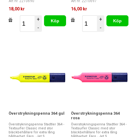
Art nr. 2210690
Art nr. 2210697
18,00 kr
16,00 kr
+
+
Köp
Köp
-
-
Överstrykningspenna 364 gul
Överstrykningspenna 364
rosa
Överstrykningspenna Stadtler 364 -
Överstrykningspenna Stadtler 364 -
Textsurfer Classic med stor
Textsurfer Classic med stor
bläckbehållare för extra lång
bläckbehållare för extra lång
hållbarhet. Färg · Jet S...
hållbarhet. Färg · Jet S...