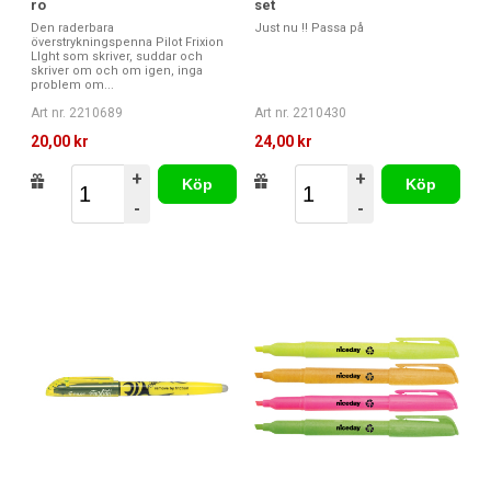
ro
set
Den raderbara
Just nu !! Passa på
överstrykningspenna Pilot Frixion
LIght som skriver, suddar och
skriver om och om igen, inga
problem om...
Art nr. 2210689
Art nr. 2210430
20,00 kr
24,00 kr
+
+
Köp
Köp
-
-