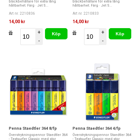
bläckbehållare för extra lång
bläckbehållare för extra lång
hållbarhet. Färg · Jet S...
hållbarhet. Färg · Jet S...
Art nr. 2210836
Art nr. 2210833
14,00 kr
14,00 kr
+
+
Köp
Köp
-
-
Penna Staedtler 364 8/fp
Penna Staedtler 364 4/fp
Överstrykningspennor Staedtler 364
Överstrykningspennor Staedtler 364
- Textsurfer Classic med stor
- Textsurfer Classic med stor