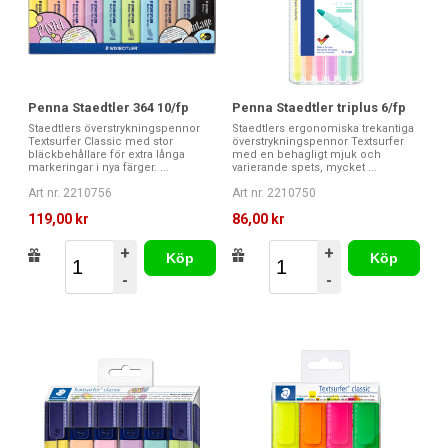
Penna Staedtler 364 10/fp
Penna Staedtler triplus 6/fp
Staedtlers överstrykningspennor
Staedtlers ergonomiska trekantiga
Textsurfer Classic med stor
överstrykningspennor Textsurfer
bläckbehållare för extra långa
med en behagligt mjuk och
markeringar i nya färger. ...
varierande spets, mycket ...
Art nr. 2210756
Art nr. 2210750
119,00 kr
86,00 kr
+
+
Köp
Köp
-
-