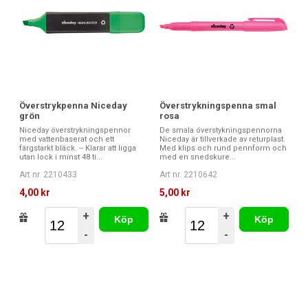
Överstrykpenna Niceday
Överstrykningspenna smal
grön
rosa
Niceday överstrykningspennor
De smala överstykningspennorna
med vattenbaserat och ett
Niceday är tillverkade av returplast.
färgstarkt bläck. -- Klarar att ligga
Med klips och rund pennform och
utan lock i minst 48 ti...
med en snedskure...
Art nr. 2210433
Art nr. 2210642
4,00 kr
5,00 kr
+
+
Köp
Köp
-
-