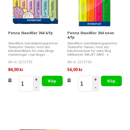
Penna Staedtler 364 6/fp
Penna Staedtler 364 neon
4/fp
Staedtlers överstrykningspennor
Staedtlers överstrykningspennor
Textsurfer Classic med stor
Textsurfer Classic med stor
bläckbehållare för extra långa
bläckreservoar för extra lång
markeringar i nya färger. ...
hållbarhet. INKJET SAFE - ö...
Art nr. 2210755
Art nr. 2210760
84,00 kr
56,00 kr
+
+
Köp
Köp
-
-