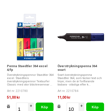
Penna Staedtler 364 excel
Överstrykningspenna 364
4/fp
svart
Överstrykningspennor Staedtler 364
Svart överstrykningspenna
excel. Staedtlers
Staedtler 364, som täcker text och
överstrykningspennor Textsurfer
linjer, men de är fortfarande
Classic med stor bläckreservoar ...
läsbara - oläsliga efter k...
Art nr. 2210780
Art nr. 2210784
51,00 kr
11,00 kr
+
+
Köp
Köp