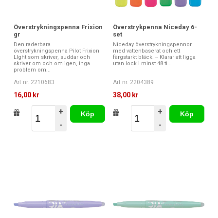
Överstrykningspenna Frixion
Överstrykpenna Niceday 6-
gr
set
Den raderbara
Niceday överstrykningspennor
överstrykningspenna Pilot Frixion
med vattenbaserat och ett
LIght som skriver, suddar och
färgstarkt bläck. -- Klarar att ligga
skriver om och om igen, inga
utan lock i minst 48 ti...
problem om...
Art nr. 2210683
Art nr. 2204389
16,00 kr
38,00 kr
+
+
Köp
Köp
-
-