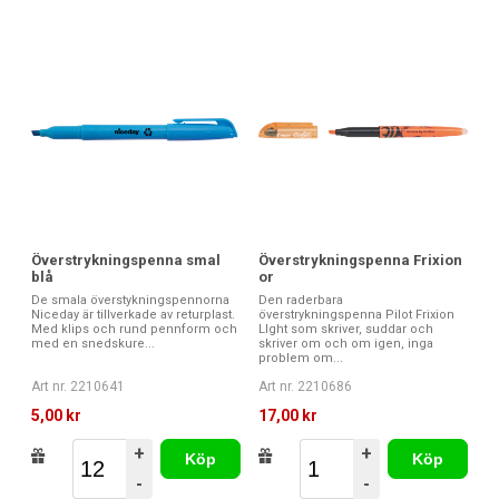
Överstrykningspenna smal
Överstrykningspenna Frixion
blå
or
De smala överstykningspennorna
Den raderbara
Niceday är tillverkade av returplast.
överstrykningspenna Pilot Frixion
Med klips och rund pennform och
LIght som skriver, suddar och
med en snedskure...
skriver om och om igen, inga
problem om...
Art nr. 2210641
Art nr. 2210686
5,00 kr
17,00 kr
+
+
Köp
Köp
-
-