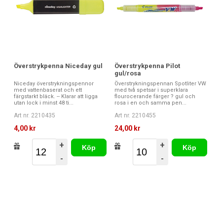
Överstrykpenna Niceday gul
Överstrykpenna Pilot
gul/rosa
Niceday överstrykningspennor
Överstrykningspennan Spotliter VW
med vattenbaserat och ett
med två spetsar i superklara
färgstarkt bläck. -- Klarar att ligga
flourocerande färger ? gul och
utan lock i minst 48 ti...
rosa i en och samma pen...
Art nr. 2210435
Art nr. 2210455
4,00 kr
24,00 kr
+
+
Köp
Köp
-
-