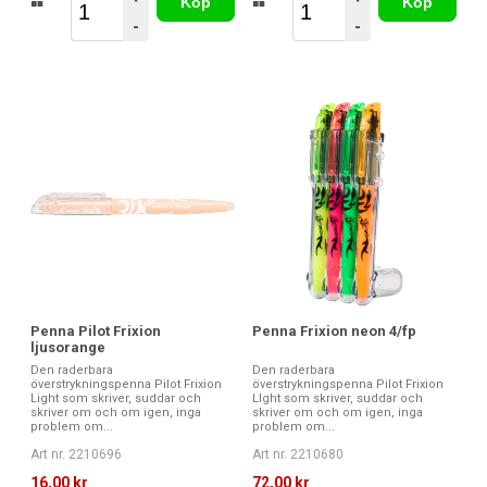
Köp
Köp
-
-
Penna Pilot Frixion
Penna Frixion neon 4/fp
ljusorange
Den raderbara
Den raderbara
överstrykningspenna Pilot Frixion
överstrykningspenna Pilot Frixion
Light som skriver, suddar och
LIght som skriver, suddar och
skriver om och om igen, inga
skriver om och om igen, inga
problem om...
problem om...
Art nr. 2210696
Art nr. 2210680
16,00 kr
72,00 kr