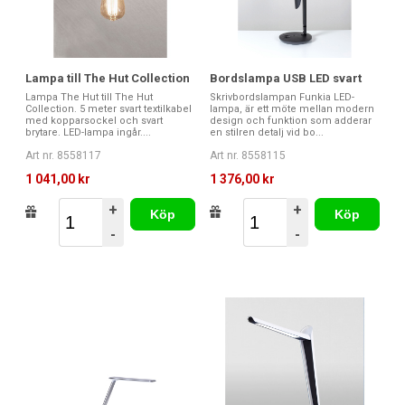
Lampa till The Hut Collection
Bordslampa USB LED svart
Lampa The Hut till The Hut
Skrivbordslampan Funkia LED-
Collection. 5 meter svart textilkabel
lampa, är ett möte mellan modern
med kopparsockel och svart
design och funktion som adderar
brytare. LED-lampa ingår....
en stilren detalj vid bo...
Art nr. 8558117
Art nr. 8558115
1 041,00 kr
1 376,00 kr
+
+
Köp
Köp
-
-