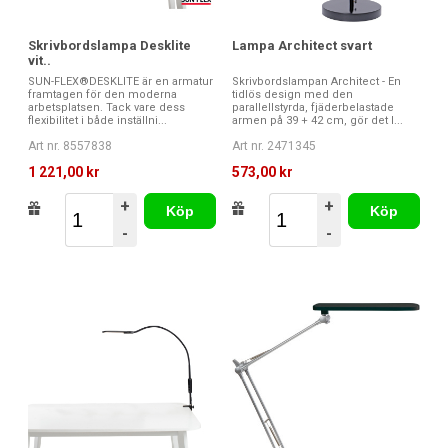
Skrivbordslampa Desklite
Lampa Architect svart
vit..
SUN-FLEX®DESKLITE är en armatur
Skrivbordslampan Architect - En
framtagen för den moderna
tidlös design med den
arbetsplatsen. Tack vare dess
parallellstyrda, fjäderbelastade
flexibilitet i både inställni...
armen på 39 + 42 cm, gör det l...
Art nr. 8557838
Art nr. 2471345
1 221,00 kr
573,00 kr
+
+
Köp
Köp
-
-