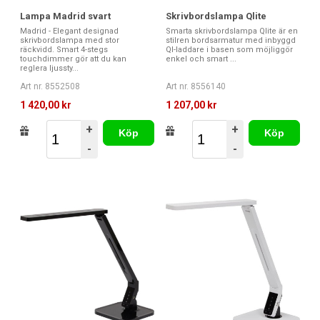
Lampa Madrid svart
Skrivbordslampa Qlite
Madrid - Elegant designad
Smarta skrivbordslampa Qlite är en
skrivbordslampa med stor
stilren bordsarmatur med inbyggd
räckvidd. Smart 4-stegs
QI-laddare i basen som möjliggör
touchdimmer gör att du kan
enkel och smart ...
reglera ljussty...
Art nr. 8552508
Art nr. 8556140
1 420,00 kr
1 207,00 kr
+
+
Köp
Köp
-
-