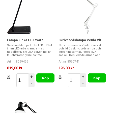
Lampa Linka LED svart
Skrivbordslampa Venla Vit
Skrivbordslampa Linka LED. LINKA
Skrivbordslampa Venla. Klassisk
är en LED-arbetslampa med
och tidlös skrivbordslampa och
högeffektiv 5W LED-belysning. En
inredningsarmatur med E27
touchströmbrytare på fote...
sockel. Den ledade armen och...
Art nr. 8559466
Art nr. 8560741
819,00 kr
196,00 kr
+
+
Köp
Köp
-
-