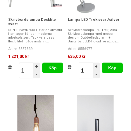
Skrivbordslampa Desklite
Lampa LED Trek svart/silver
svart
SUN-FLEX®DESKLITE är en armatur
Skrivbordslampa LED Trek, Alba.
framtagen för den moderna
Skrivbordslampa med modern
arbetsplatsen. Tack vare dess
design. Dubbelledad arm +
flexibilitet i både inställni...
Justerbart LED-huvud för att jus...
Art nr. 8557839
Art nr. 8556977
1 221,00 kr
635,00 kr
+
+
Köp
Köp
-
-