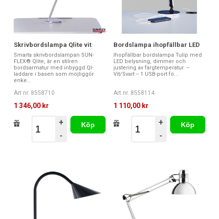
Skrivbordslampa Qlite vit
Bordslampa ihopfällbar LED
Smarta skrivbordslampan SUN-
Ihopfällbar bordslampa Tulip med
FLEX® Qlite, är en stilren
LED belysning, dimmer och
bordsarmatur med inbyggd QI-
justering av färgtemperatur. --
laddare i basen som möjliggör
Vit/Svart -- 1 USB-port fö...
enke...
Art nr. 8558710
Art nr. 8558114
1 346,00 kr
1 110,00 kr
+
+
Köp
Köp
-
-