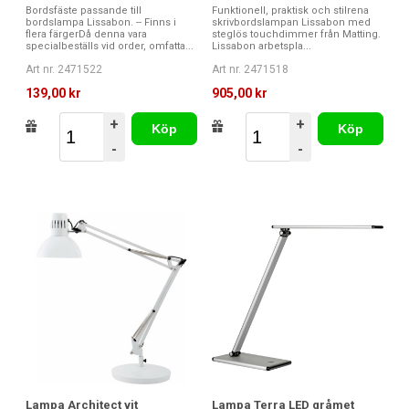
Bordsfäste passande till
Funktionell, praktisk och stilrena
bordslampa Lissabon. -- Finns i
skrivbordslampan Lissabon med
flera färgerDå denna vara
steglös touchdimmer från Matting.
specialbeställs vid order, omfatta...
Lissabon arbetspla...
Art nr. 2471522
Art nr. 2471518
139,00 kr
905,00 kr
+
+
Köp
Köp
-
-
Lampa Architect vit
Lampa Terra LED gråmet