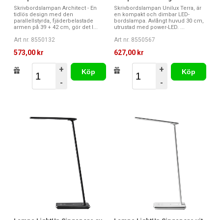
Skrivbordslampan Architect - En
Skrivbordslampan Unilux Terra, är
tidlös design med den
en kompakt och dimbar LED-
parallellstyrda, fjäderbelastade
bordslampa. Avlångt huvud 30 cm,
armen på 39 + 42 cm, gör det l...
utrustad med power-LED. ...
Art nr. 8550132
Art nr. 8550567
573,00 kr
627,00 kr
+
+
Köp
Köp
-
-