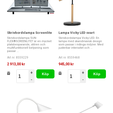
Skrivbordslampa Screenlite
Lampa Vicky LED svart
Skrivbordslampa SUN-
Skrivbordslampa Vicky LED. En
FLEX®SCREENLITE? är en mycket
lampa med skandinavisk design
platsbesparande, stilren och
som passar i många miljöer. Med
multifunktionell belysning som
justerbar intensitet och ...
passar ...
Art nr. 8559229
Art nr. 8559468
2 913,00 kr
945,00 kr
+
+
Köp
Köp
-
-