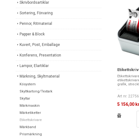
Skrivbordsartiklar
Sortering, Förvaring
Pennor, Ritmaterial
Papper & Block
Kuvert, Post, Emballage
Konferens, Presentation
Lampor, Elartiklar
Etikettskr
Märkning, Skyltmaterial
Etikettskriva
etikettskrivar
Kösystem
grafik, stre
...
Skyltkartong/Textark
Art nr. 2275
Skyltar
5 156,00 k
Märkmaskin
Märketiketter
Etikettskrivare
Märkband
Prismärkning