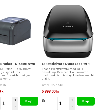
kr Brother TD-4650TNWB
Etikettskrivare Dymo Labelwrit
vare Brother TD-4650TNWB.
Snabb Etikettskrivare med Wi-Fi
gsidiga 4-tums
anslutning. Den här etikettskrivaren
varen för skrivbordet ger
med direkt termiskt tryck skriver snabbt
va och ...
ut rätt...
60645
Art nr. 2275740
 kr
5 898,00 kr
+
+
Köp
Köp
-
-