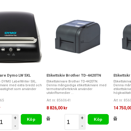
ivare Dymo LW 5XL
Etikettskiv Brother TD-4420TN
Etiketts
re DYMO LabelWriter 5XL.
Etikettskrivare Brother TD-4420TN.
Etikettskri
krivare med extra bredd och
Denna mångsidiga etikettskrivare med
Denna mån
shastighet som använder
termotransferteknik använder
etikettskri
utskriftsmedier ...
högkvalitati
565
Art nr. 8560641
Art nr. 85
r
8 826,00 kr
14 750,00
+
+
Köp
Köp
-
-