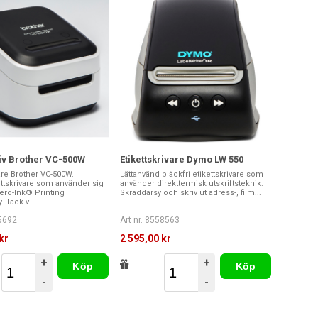
riv Brother VC-500W
Etikettskrivare Dymo LW 550
vare Brother VC-500W.
Lättanvänd bläckfri etikettskrivare som
ttskrivare som använder sig
använder direkttermisk utskriftsteknik.
ero-Ink® Printing
Skräddarsy och skriv ut adress-, film...
 Tack v...
75692
Art nr. 8558563
kr
2 595,00 kr
+
+
Köp
Köp
-
-