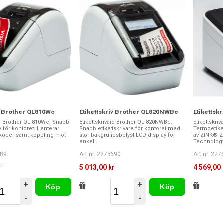
iv Brother QL810Wc
Etikettskriv Brother QL820NWBc
Etikettsk
re Brother QL-810Wc. Snabb
Etikettskrivare Brother QL-820NWBc.
Etikettskri
e för kontoret. Hanterar
Snabb etikettskrivare för kontoret med
Termoetike
ckkoder samt koppling mot
stor bakgrundsbelyst LCD-display för
av ZINK® Z
enkel...
Technology.
689
Art nr. 2275690
Art nr. 22
r
5 013,00 kr
4 569,00 
+
+
Köp
Köp
-
-