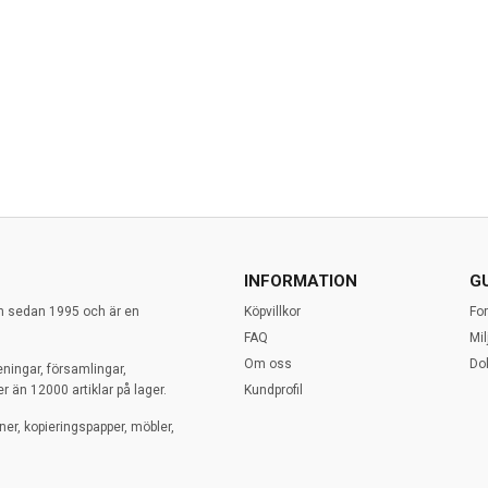
INFORMATION
G
en sedan 1995 och är en
Köpvillkor
Fo
FAQ
Mi
Om oss
Do
eningar, församlingar,
r än 12000 artiklar på lager.
Kundprofil
ner, kopieringspapper, möbler,