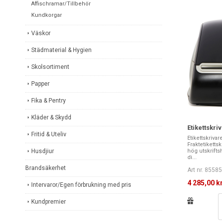
Affischramar/Tillbehör
Kundkorgar
Väskor
Städmaterial & Hygien
Skolsortiment
Papper
Fika & Pentry
Kläder & Skydd
Etikettskr
Fritid & Uteliv
Etikettskriva
Fraktetiketts
Husdjiur
hög utskrift
di...
Brandsäkerhet
Art nr. 8558
4 285,00 k
Intervaror/Egen förbrukning med pris
Kundpremier