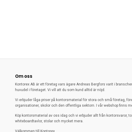
Om oss
Kontorex AB är ett företag vars ägare Andreas Bergfors varit i bransch
huvudel i företaget. Vi vill att du som kund alltid är nöjd.
Vi erbjuder låga priser på kontorsmaterial för stora och små företag, för
organisationer, skolor och den offentliga sektorn. I vår webshop finns me
Köp kontorsmaterial av oss idag och vi erbjuder allt från kontorsvaror, to
whiteboardtavlor, stolar och mycket mera.
Välkommen till Kontorex