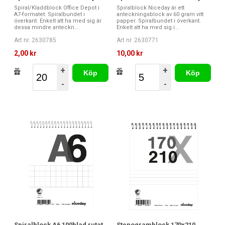
Spiral/Kladdblock Office Depot i
Spiralblock Niceday är ett
A7-formatet. Spiralbundet i
anteckningsblock av 60 gram vitt
överkant. Enkelt att ha med sig är
papper. Spiralbundet i överkant.
dessa mindre anteckn...
Enkelt att ha med sig i...
Art nr. 2630785
Art nr. 2630771
2,00 kr
10,00 kr
+
+
Köp
Köp
-
-
Spiralblock A6 100blad rutat
Stenogramblock 170x210