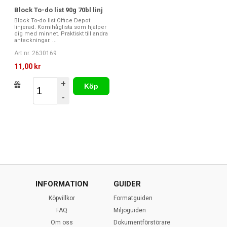
Block To-do list 90g 70bl linj
Block To-do list Office Depot
linjerad. Komihåglista som hjälper
dig med minnet. Praktiskt till andra
anteckningar. ...
Art nr. 2630169
11,00 kr
+
Köp
-
INFORMATION
GUIDER
Köpvillkor
Formatguiden
FAQ
Miljöguiden
Om oss
Dokumentförstörare