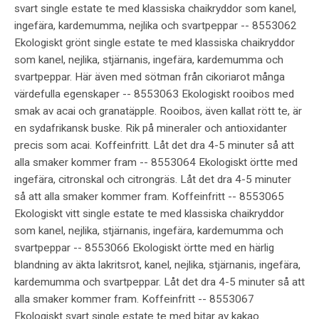
svart single estate te med klassiska chaikryddor som kanel,
ingefära, kardemumma, nejlika och svartpeppar -- 8553062
Ekologiskt grönt single estate te med klassiska chaikryddor
som kanel, nejlika, stjärnanis, ingefära, kardemumma och
svartpeppar. Här även med sötman från cikoriarot många
värdefulla egenskaper -- 8553063 Ekologiskt rooibos med
smak av acai och granatäpple. Rooibos, även kallat rött te, är
en sydafrikansk buske. Rik på mineraler och antioxidanter
precis som acai. Koffeinfritt. Låt det dra 4-5 minuter så att
alla smaker kommer fram -- 8553064 Ekologiskt örtte med
ingefära, citronskal och citrongräs. Låt det dra 4-5 minuter
så att alla smaker kommer fram. Koffeinfritt -- 8553065
Ekologiskt vitt single estate te med klassiska chaikryddor
som kanel, nejlika, stjärnanis, ingefära, kardemumma och
svartpeppar -- 8553066 Ekologiskt örtte med en härlig
blandning av äkta lakritsrot, kanel, nejlika, stjärnanis, ingefära,
kardemumma och svartpeppar. Låt det dra 4-5 minuter så att
alla smaker kommer fram. Koffeinfritt -- 8553067
Ekologiskt svart single estate te med bitar av kakao.