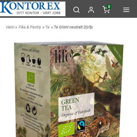
0
Hem
»
Fika & Pentry
»
Te
» Te Grönt neutralt 20/fp