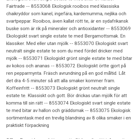
Fairtrade -- 8553068 Ekologisk rooibos med klassiska
chaikryddor som kanel, ingefära, kardemumma, nejlika och
svartpeppar. Rooibos, även kallat rött te, är en sydafrikansk
buske som är rik på mineraler och antioxidanter -- 8553069
Ekologiskt svart single estate te med Bergamottsmak. En
klassiker. Med eller utan mjölk -- 8553070 Ekologiskt svart
neutralt single estate te som du med fördel dricker med
mjölk -- 8553071 Ekologiskt grönt single estate te med bitar
av kokos och ananas -- 8553072 Ekologiskt örtte gjort på
ren pepparmynta. Fräsch avrundning på en god måltid. Låt
det dra 4-5 minuter så att alla smaker kommer fram.
Koffeinfritt -- 8553073 Ekologiskt grönt neutralt single
estate te. Klassiskt och gott. Bör drickas utan mjölk för att
komma till sin rätt -- 8553074 Ekologiskt svart single estate
te med bitar av hallon och gräddsmak -- 8553075 Ekologisk
sortimentask med en trevlig blandning av 8 olika smaker i en
praktiskt förpackning