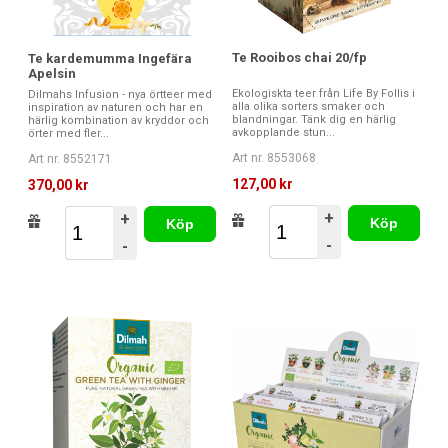
Te Rooibos chai 20/fp
Te kardemumma Ingefära
Apelsin
Ekologiskta teer från Life By Follis i
Dilmahs Infusion - nya örtteer med
alla olika sorters smaker och
inspiration av naturen och har en
blandningar. Tänk dig en härlig
härlig kombination av kryddor och
avkopplande stun...
örter med fler...
Art nr. 8553068
Art nr. 8552171
127,00 kr
370,00 kr
+
+
Köp
Köp
-
-