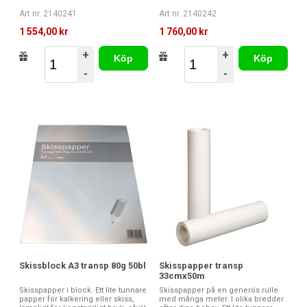
Art nr. 2140241
Art nr. 2140242
1 554,00 kr
1 760,00 kr
+
+
Köp
Köp
-
-
Skissblock A3 transp 80g 50bl
Skisspapper transp
33cmx50m
Skisspapper i block. Ett lite tunnare
Skisspapper på en generös rulle
papper för kalkering eller skiss,
med många meter. I olika bredder