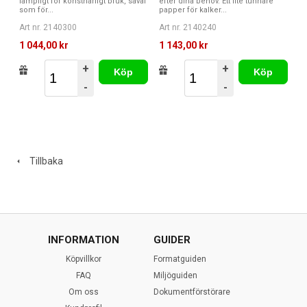
lämpligt för konstnärligt bruk, såväl
efter dina behov. Ett lite tunnare
som för...
papper för kalker...
Art nr. 2140300
Art nr. 2140240
1 044,00 kr
1 143,00 kr
+
+
Köp
Köp
-
-
Tillbaka
INFORMATION
GUIDER
Köpvillkor
Formatguiden
FAQ
Miljöguiden
Om oss
Dokumentförstörare