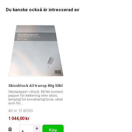
Du kanske också är intresserad av
Skissblock A3 transp 80g 50bl
Skisspapper i block. Ett lite tunnare
papper för kalkering eller skiss,
lämpligt för konstnärligt bruk, såväl
som för...
Art nr. 2140300
1 044,00 kr
+
Köp