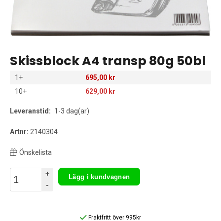
Skissblock A4 transp 80g 50bl
1+
695,00 kr
10+
629,00 kr
Leveranstid:
1-3 dag(ar)
Artnr:
2140304
Önskelista
+
Lägg i kundvagnen
-
Fraktfritt över 995kr