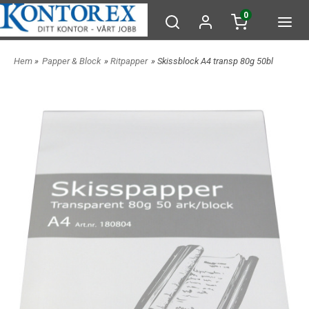
0
Hem
»
Papper & Block
»
Ritpapper
» Skissblock A4 transp 80g 50bl