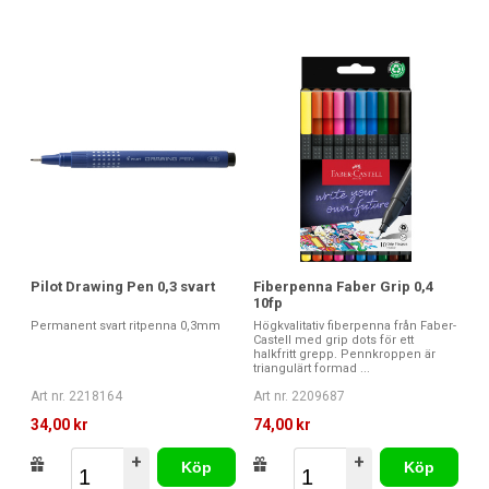
Pilot Drawing Pen 0,3 svart
Fiberpenna Faber Grip 0,4
10fp
Permanent svart ritpenna 0,3mm
Högkvalitativ fiberpenna från Faber-
Castell med grip dots för ett
halkfritt grepp. Pennkroppen är
triangulärt formad ...
Art nr. 2218164
Art nr. 2209687
34,00 kr
74,00 kr
+
+
Köp
Köp