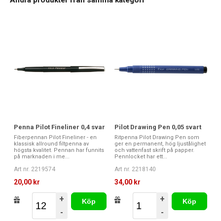
Andra produkter från samma kategori
Penna Pilot Fineliner 0,4 svar
Pilot Drawing Pen 0,05 svart
Fiberpennan Pilot Fineliner - en
Ritpenna Pilot Drawing Pen som
klassisk allround filtpenna av
ger en permanent, hög ljustålighet
högsta kvalitet. Pennan har funnits
och vattenfast skrift på papper.
på marknaden i me...
Pennlocket har ett...
Art nr. 2219574
Art nr. 2218140
20,00 kr
34,00 kr
+
+
Köp
Köp
-
-