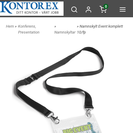
0
Hem
»
Konferens,
»
» Namnskylt Event komplett
Presentation
Namnskyltar
10/fp