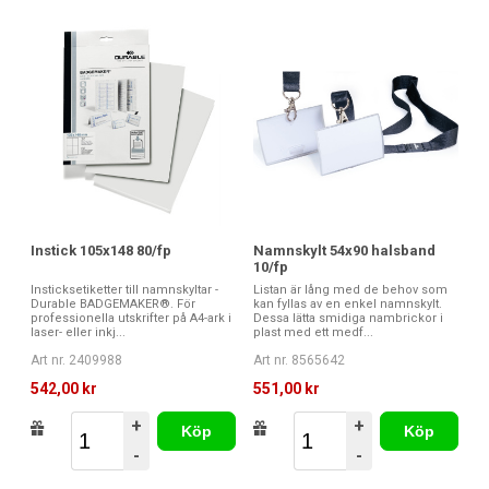
Instick 105x148 80/fp
Namnskylt 54x90 halsband
10/fp
Insticksetiketter till namnskyltar -
Listan är lång med de behov som
Durable BADGEMAKER®. För
kan fyllas av en enkel namnskylt.
professionella utskrifter på A4-ark i
Dessa lätta smidiga nambrickor i
laser- eller inkj...
plast med ett medf...
Art nr. 2409988
Art nr. 8565642
542,00 kr
551,00 kr
+
+
Köp
Köp
-
-