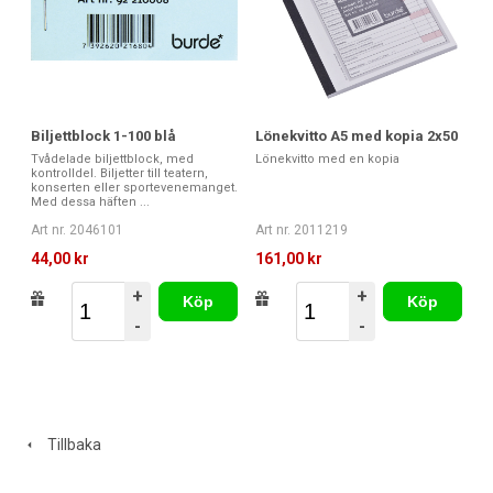
Biljettblock 1-100 blå
Lönekvitto A5 med kopia 2x50
Tvådelade biljettblock, med
Lönekvitto med en kopia
kontrolldel. Biljetter till teatern,
konserten eller sportevenemanget.
Med dessa häften ...
Art nr. 2046101
Art nr. 2011219
44,00 kr
161,00 kr
+
+
Köp
Köp
-
-
Tillbaka