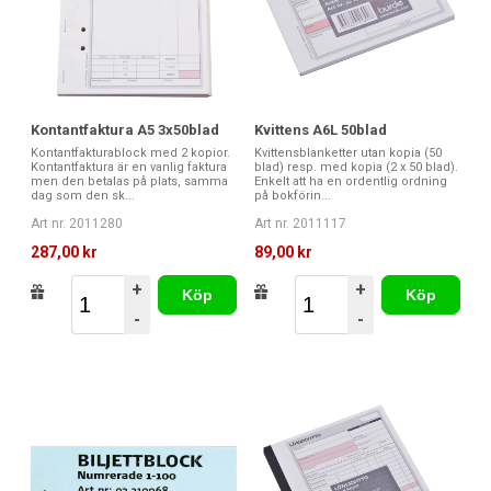
Kvittens A6L 50blad
Kontantfaktura A5 3x50blad
Kvittensblanketter utan kopia (50
Kontantfakturablock med 2 kopior.
blad) resp. med kopia (2 x 50 blad).
Kontantfaktura är en vanlig faktura
Enkelt att ha en ordentlig ordning
men den betalas på plats, samma
på bokförin...
dag som den sk...
Art nr. 2011117
Art nr. 2011280
89,00 kr
287,00 kr
+
+
Köp
Köp
-
-