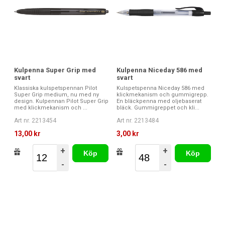
Kulpenna Niceday 586 med
Kulpenna Super Grip med
svart
svart
Kulspetspenna Niceday 586 med
Klassiska kulspetspennan Pilot
klickmekanism och gummigrepp.
Super Grip medium, nu med ny
En bläckpenna med oljebaserat
design. Kulpennan Pilot Super Grip
bläck. Gummigreppet och kli...
med klickmekanism och ...
Art nr. 2213484
Art nr. 2213454
3,00 kr
13,00 kr
+
+
Köp
Köp
-
-