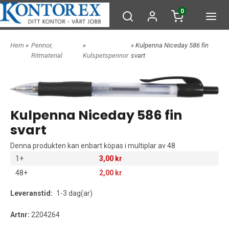
0
Hem
»
Pennor,
»
» Kulpenna Niceday 586 fin
Ritmaterial
Kulspetspennor
svart
Kulpenna Niceday 586 fin
svart
Denna produkten kan enbart köpas i multiplar av 48
1+
3,00 kr
48+
2,00 kr
Leveranstid:
1-3 dag(ar)
Artnr:
2204264