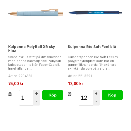
Kulpenna Bic Soft Feel blå
Kulpenna PolyBall XB sky
blue
Kulspetspennan Bic Soft Feel av
Skapa exklusivitet på ditt skrivande
polypropylenplast som har en
med denna bästsäljande PollyBall
gummiliknande yta för skönare
kulspetspenna från Faber-Castell.
skrivkänsla och bättre gre...
Innehållande ...
Art nr. 2213291
Art nr. 2204881
12,00 kr
75,00 kr
+
+
Köp
Köp
-
-