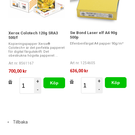
Sw Bond Laser elf A4 90g
Xerox Colotech 120g SRA3
500p
500/f
Elfenbenfärgat A4 papper 90g/m²
Kopieringspapper Xerox®
Colotech+ är det perfekta papperet
för digital färgutskrift. Det
obestrukna högvita papperet ...
Art nr. 1254605
Art nr. 8561167
636,00 kr
700,00 kr
+
+
Köp
Köp
-
-
Tillbaka