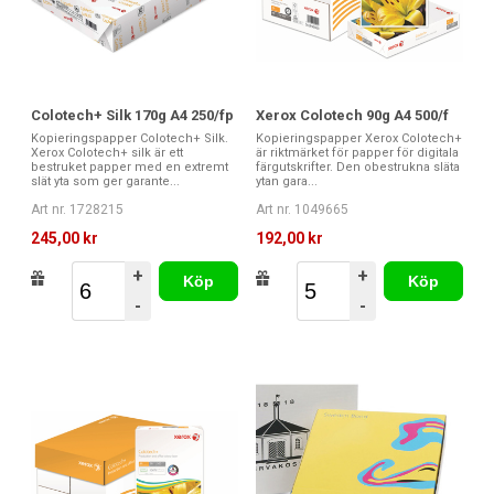
Colotech+ Silk 170g A4 250/fp
Xerox Colotech 90g A4 500/f
Kopieringspapper Colotech+ Silk.
Kopieringspapper Xerox Colotech+
Xerox Colotech+ silk är ett
är riktmärket för papper för digitala
bestruket papper med en extremt
färgutskrifter. Den obestrukna släta
slät yta som ger garante...
ytan gara...
Art nr. 1728215
Art nr. 1049665
245,00 kr
192,00 kr
+
+
Köp
Köp
-
-