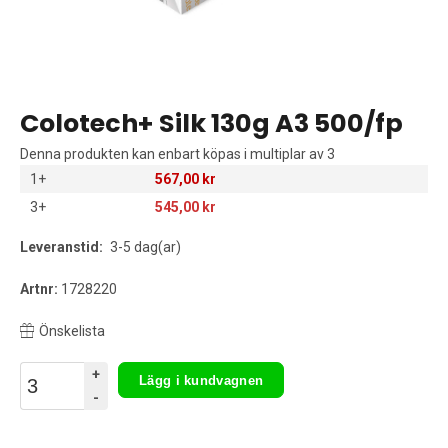
Colotech+ Silk 130g A3 500/fp
Denna produkten kan enbart köpas i multiplar av 3
1+
567,00 kr
3+
545,00 kr
Leveranstid:
3-5 dag(ar)
Artnr:
1728220
Önskelista
+
Lägg i kundvagnen
-