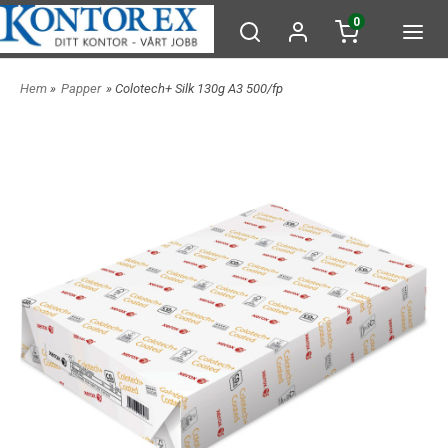
0
Hem
»
Papper
» Colotech+ Silk 130g A3 500/fp