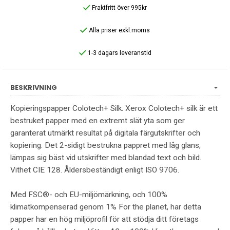
Fraktfritt över 995kr
Alla priser exkl.moms
1-3 dagars leveranstid
BESKRIVNING
Kopieringspapper Colotech+ Silk. Xerox Colotech+ silk är ett
bestruket papper med en extremt slät yta som ger
garanterat utmärkt resultat på digitala färgutskrifter och
kopiering. Det 2-sidigt bestrukna pappret med låg glans,
lämpas sig bäst vid utskrifter med blandad text och bild.
Vithet CIE 128. Åldersbeständigt enligt ISO 9706.
Med FSC®- och EU-miljömärkning, och 100%
klimatkompenserad genom 1% For the planet, har detta
papper har en hög miljöprofil för att stödja ditt företags