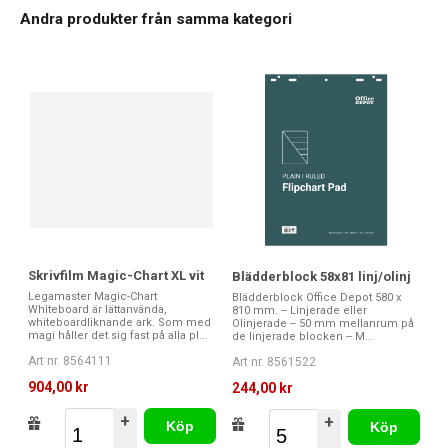
Andra produkter från samma kategori
Skrivfilm Magic-Chart XL vit
Blädderblock 58x81 linj/olinj
Legamaster Magic-Chart
Blädderblock Office Depot 580 x
Whiteboard är lättanvända,
810 mm. -- Linjerade eller
whiteboardliknande ark. Som med
Olinjerade -- 50 mm mellanrum på
magi håller det sig fast på alla pl...
de linjerade blocken -- M...
Art nr. 8564111
Art nr. 8561522
904,00 kr
244,00 kr
+
+
Köp
Köp