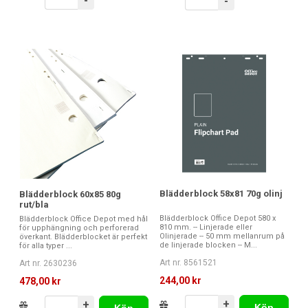
-
-
Blädderblock 58x81 70g olinj
Blädderblock 60x85 80g
rut/bla
Blädderblock Office Depot 580 x
Blädderblock Office Depot med hål
810 mm. -- Linjerade eller
för upphängning och perforerad
Olinjerade -- 50 mm mellanrum på
överkant. Blädderblocket är perfekt
de linjerade blocken -- M...
för alla typer ...
Art nr. 8561521
Art nr. 2630236
244,00 kr
478,00 kr
+
+
Köp
Köp