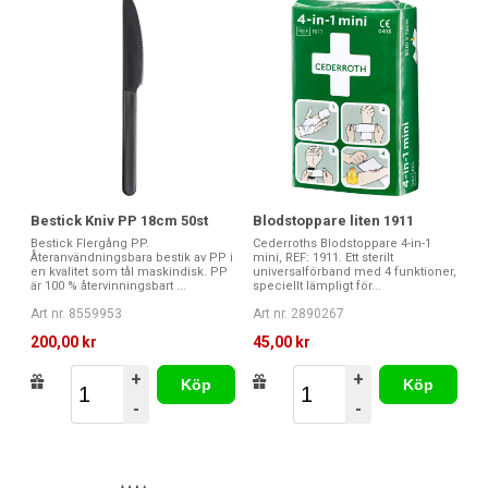
Bestick Kniv PP 18cm 50st
Blodstoppare liten 1911
Bestick Flergång PP.
Cederroths Blodstoppare 4-in-1
Återanvändningsbara bestik av PP i
mini, REF: 1911. Ett sterilt
en kvalitet som tål maskindisk. PP
universalförband med 4 funktioner,
är 100 % återvinningsbart ...
speciellt lämpligt för...
Art nr. 8559953
Art nr. 2890267
200,00 kr
45,00 kr
+
+
Köp
Köp
-
-