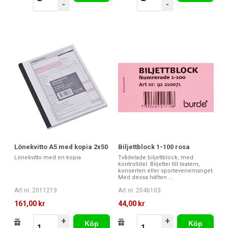
-
-
Biljettblock 1-100 rosa
Lönekvitto A5 med kopia 2x50
Tvådelade biljettblock, med
Lönekvitto med en kopia
kontrolldel. Biljetter till teatern,
konserten eller sportevenemanget.
Med dessa häften ...
Art nr. 2046103
Art nr. 2011219
44,00 kr
161,00 kr
+
+
Köp
Köp