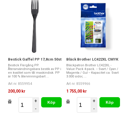
Bestick Gaffel PP 17,8cm 50st
Bläck Brother LC422XL CMYK
Bestick Flergång PP.
Bläckpatron Brother LC422XL -
Återanvändningsbara bestik av PP i
Value Pack 4-pack. -- Svart / Cyan /
en kvalitet som tål maskindisk. PP
Magenta / Gul -- Kapacitet ca: Svart
är 100 % återvinningsbart ...
3.000 sidor, ...
Art nr. 8559954
Art nr. 8559966
200,00 kr
1 755,00 kr
+
+
Köp
Köp
-
-